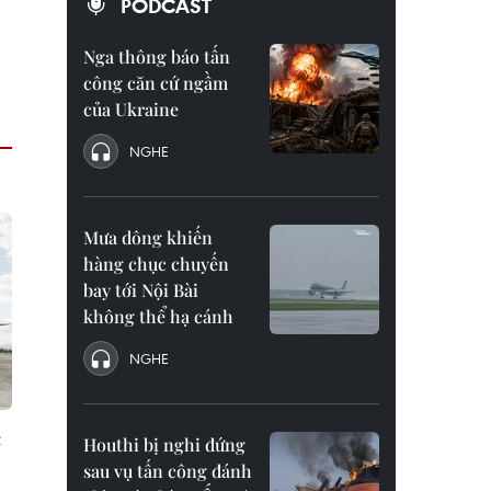
PODCAST
Nga thông báo tấn
công căn cứ ngầm
của Ukraine
NGHE
Mưa dông khiến
hàng chục chuyến
bay tới Nội Bài
không thể hạ cánh
NGHE
c
Houthi bị nghi đứng
sau vụ tấn công đánh