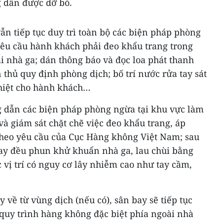
g dần được dỡ bỏ.
ẫn tiếp tục duy trì toàn bộ các biện pháp phòng
êu cầu hành khách phải đeo khẩu trang trong
ại nhà ga; dán thông báo và đọc loa phát thanh
hủ quy định phòng dịch; bố trí nước rửa tay sát
hiệt cho hành khách…
 dẫn các biện pháp phòng ngừa tại khu vực làm
và giám sát chặt chẽ việc đeo khẩu trang, áp
theo yêu cầu của Cục Hàng không Việt Nam; sau
ay đều phun khử khuẩn nhà ga, lau chùi bằng
c vị trí có nguy cơ lây nhiễm cao như tay cầm,
 về từ vùng dịch (nếu có), sân bay sẽ tiếp tục
 quy trình hàng không đặc biệt phía ngoài nhà