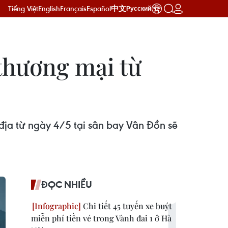
Tiếng Việt
English
Français
Español
中文
Русский
thương mại từ
địa từ ngày 4/5 tại sân bay Vân Đồn sẽ
ĐỌC NHIỀU
Chi tiết 45 tuyến xe buýt
miễn phí tiền vé trong Vành đai 1 ở Hà