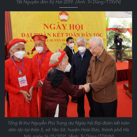
Tết Nguyên đán Kỷ Hợi 2019. (Ảnh: Trí Dũng/TTXVN)
Tổng Bí thư Nguyễn Phú Trọng dự Ngày hội Đại đoàn kết toàn
dân tộc tại thôn 5, xã Yên Sở, huyện Hoài Đức, thành phố Hà
Nội, ngày 14/11/2021. (Ảnh: Trí Dũng/TTXVN)