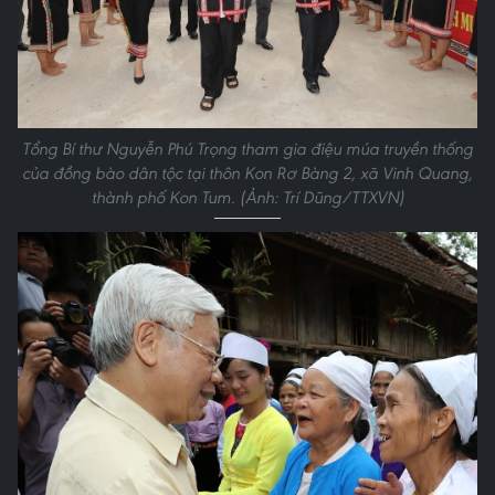
Tổng Bí thư Nguyễn Phú Trọng tham gia điệu múa truyền thống
của đồng bào dân tộc tại thôn Kon Rơ Bàng 2, xã Vinh Quang,
thành phố Kon Tum. (Ảnh: Trí Dũng/TTXVN)