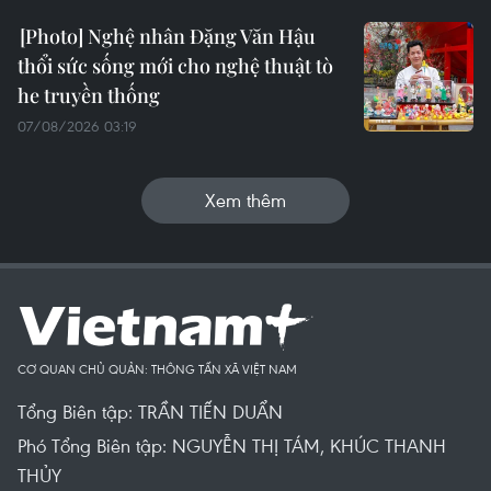
Nghệ nhân Đặng Văn Hậu
thổi sức sống mới cho nghệ thuật tò
he truyền thống
07/08/2026 03:19
Xem thêm
CƠ QUAN CHỦ QUẢN: THÔNG TẤN XÃ VIỆT NAM
Tổng Biên tập: TRẦN TIẾN DUẨN
Phó Tổng Biên tập: NGUYỄN THỊ TÁM, KHÚC THANH
THỦY