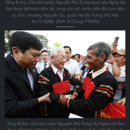
Tổng Bí thư, Chủ tịch nước Nguyễn Phú Trọng tham dự Ngày hội
Đại đoàn kết toàn dân tộc cùng cán bộ, nhân dân địa bàn dân
cư số 6, phường Nguyễn Du, quận Hai Bà Trưng (Hà Nội,
14/11/2018). (Ảnh: Trí Dũng/TTXVN)
Tổng Bí thư, Chủ tịch nước Nguyễn Phú Trọng dự Ngày hội Đại
đoàn kết toàn dân tộc các buôn, thôn của xã Dur Kmăl, huyện