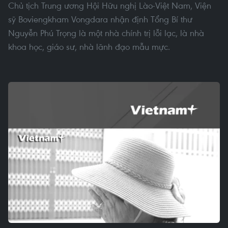
Chủ tịch Trung ương Hội Hữu nghị Lào-Việt Nam, Viện
sỹ Boviengkham Vongdara nhận định Tổng Bí thư
Nguyễn Phú Trọng là một nhà chính trị lỗi lạc, là nhà
khoa học, giáo sư, nhà lãnh đạo mẫu mực.