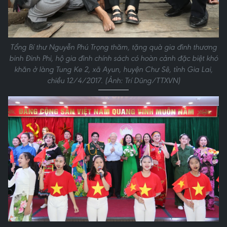
Tổng Bí thư Nguyễn Phú Trọng thăm, tặng quà gia đình thương
binh Đinh Phi, hộ gia đình chính sách có hoàn cảnh đặc biệt khó
khăn ở làng Tung Ke 2, xã Ayun, huyện Chư Sê, tỉnh Gia Lai,
chiều 12/4/2017. (Ảnh: Trí Dũng/TTXVN)