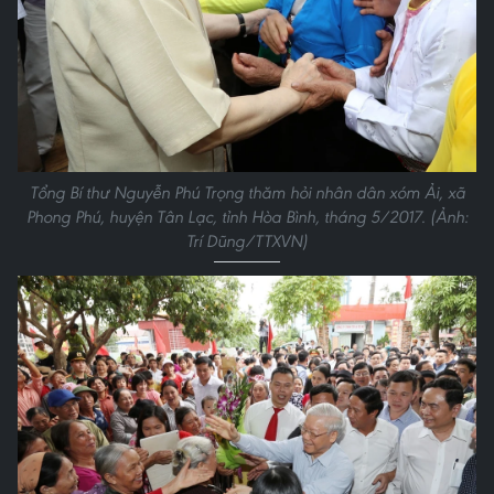
Tổng Bí thư Nguyễn Phú Trọng thăm hỏi nhân dân xóm Ải, xã
Phong Phú, huyện Tân Lạc, tỉnh Hòa Bình, tháng 5/2017. (Ảnh:
Trí Dũng/TTXVN)