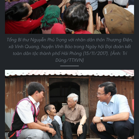
Tổng Bí thư Nguyễn Phú Trọng với nhân dân thôn Thượng Điện,
xã Vinh Quang, huyện Vĩnh Bảo trong Ngày hội Đại đoàn kết
toàn dân tộc thành phố Hải Phòng (15/11/2017). (Ảnh: Trí
Dũng/TTXVN)