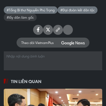
#Tổng Bí thư Nguyễn Phú Trọng
#Đại đoàn kết dân tộc
#lấy dân làm gốc
Theo dõi VietnamPlus
TIN LIÊN QUAN