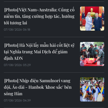
Việt Nam-Australia: Củng cố
niềm tin, tăng cường hợp tác, hướng
tới tương lai
07/08/2026 06:18
Hà Nội lấy mẫu hài cốt liệt sỹ
tại Nghĩa trang Mai Dịch để giám
định ADN
07/08/2026 05:29
Nhịp điệu Samulnori vang
dội, Áo dài - Hanbok 'khoe sắc' bên
sông Hàn
07/08/2026 04:39