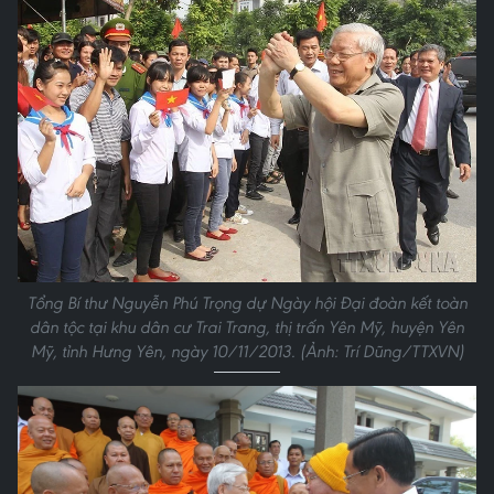
Tổng Bí thư Nguyễn Phú Trọng dự Ngày hội Đại đoàn kết toàn
dân tộc tại khu dân cư Trai Trang, thị trấn Yên Mỹ, huyện Yên
Mỹ, tỉnh Hưng Yên, ngày 10/11/2013. (Ảnh: Trí Dũng/TTXVN)