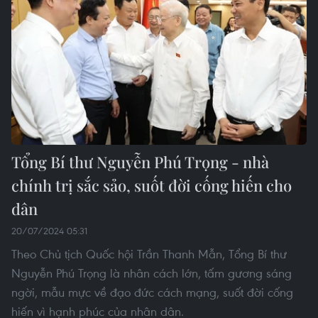
Tổng Bí thư Nguyễn Phú Trọng - nhà
chính trị sắc sảo, suốt đời cống hiến cho
dân
20/07/2024 05:31
Theo Chủ tịch Quốc hội Trần Thanh Mẫn, Tổng Bí thư
Nguyễn Phú Trọng là nhân cách lớn, tấm gương sáng
ngời, mẫu mực về đạo đức cách mạng, suốt đời cống
hiến vì hạnh phúc của nhân dân.