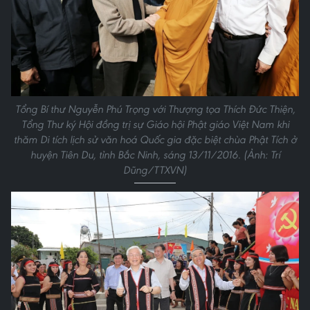
Tổng Bí thư Nguyễn Phú Trọng với Thượng tọa Thích Đức Thiện,
Tổng Thư ký Hội đồng trị sự Giáo hội Phật giáo Việt Nam khi
thăm Di tích lịch sử văn hoá Quốc gia đặc biệt chùa Phật Tích ở
huyện Tiên Du, tỉnh Bắc Ninh, sáng 13/11/2016. (Ảnh: Trí
Dũng/TTXVN)