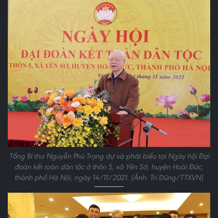
Tổng Bí thư Nguyễn Phú Trọng dự và phát biểu tại Ngày hội Đại
đoàn kết toàn dân tộc ở thôn 5, xã Yên Sở, huyện Hoài Đức,
thành phố Hà Nội, ngày 14/11/2021. (Ảnh: Trí Dũng/TTXVN)