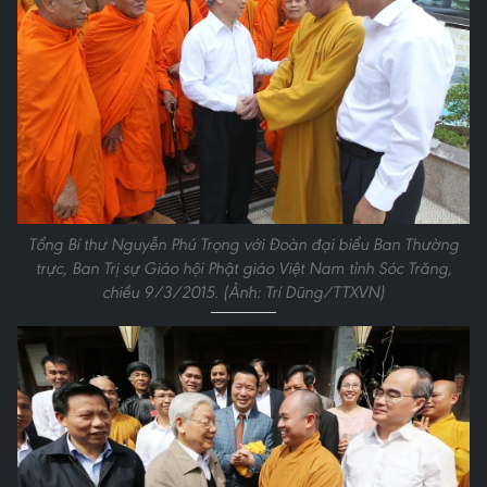
Tổng Bí thư Nguyễn Phú Trọng với Đoàn đại biểu Ban Thường
trực, Ban Trị sự Giáo hội Phật giáo Việt Nam tỉnh Sóc Trăng,
chiều 9/3/2015. (Ảnh: Trí Dũng/TTXVN)