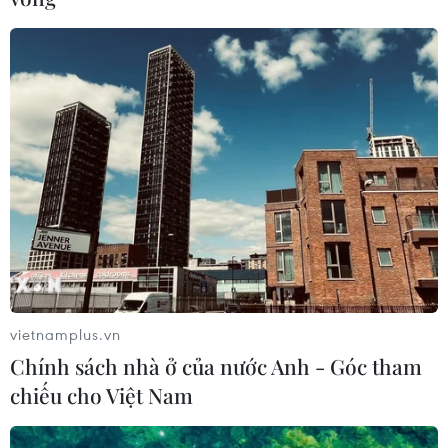
Liên quan đến vụ việc xâm hại tình dục các học sinh tại
Phú Thọ đang gây xôn xao dư luận, Bộ trưởng Bộ Giáo
dục và Đào tạo Phùng Xuân Nhạ đã thừa nhận vụ việc
đang khiến cho học sinh hoang mang.
vietnamplus.vn
Chính sách nhà ở của nước Anh - Góc tham
chiếu cho Việt Nam