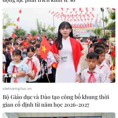
Bộ Giáo dục và Đào tạo công bố
khung thời gian cố định từ năm học
2026-2027
07/08/2026 08:02
Thi lại tại Trường THPT Chuyên
Tuyên Quang: Thay nhân sự làm
công tác thi
07/08/2026 07:41
vietnamplus.vn
Đắk Lắk bảo đảm điều kiện học tập
Bộ Giáo dục và Đào tạo công bố khung thời
cho học sinh vùng biên
gian cố định từ năm học 2026-2027
07/08/2026 07:35