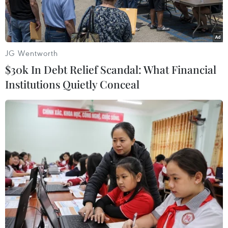
Bộ trưởng Bộ Giáo dục và Đào tạo Phùng Xuân Nhạ phát biểu
JG Wentworth
tại hội nghị. (Ảnh: Tuấn Anh/TTXVN)
$30k In Debt Relief Scandal: What Financial
Ngày 18/12, tại Trung tâm Hội nghị tỉnh Yên Bái,
Institutions Quietly Conceal
Bộ Giáo dục và Đào tạo đã tổ chức Hội nghị tổng
kết 10 năm Trường Phổ thông Dân tộc nội trú,
giai đoạn 2008-2018.
Dự hội nghị có ông Phùng Xuân Nhạ, Bộ trưởng
Bộ Giáo dục và Đào tạo; Nguyễn Văn Tuyết, Phó
Chủ nhiệm Ủy ban Văn hóa Giáo dục Thanh
thiếu niên và nhi đồng của Quốc hội; ông Y
Thông, Phó Chủ nhiệm Ủy ban Dân tộc; ông Đỗ
Đức Duy, Phó Bí thư Tỉnh ủy, Chủ tịch Ủy ban
Nhân dân tỉnh Yên Bái; đại diện lãnh đạo các