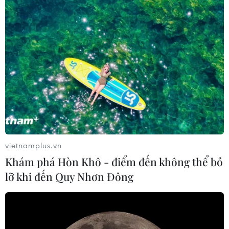
Chống xâm hại tình dục trẻ nam - cần lấp
khoảng trống pháp lý
18/12/2018 01:37
Có nhiều nguyên nhân dẫn đến xâm hại tình dục trẻ
em, trong đó có trẻ nam, nhưng có hai nguyên nhân
chính là khoảng trống trong hệ thống pháp luật và nhận
thức xã hội.
vietnamplus.vn
Khám phá Hòn Khô - điểm đến không thể bỏ
lỡ khi đến Quy Nhơn Đông