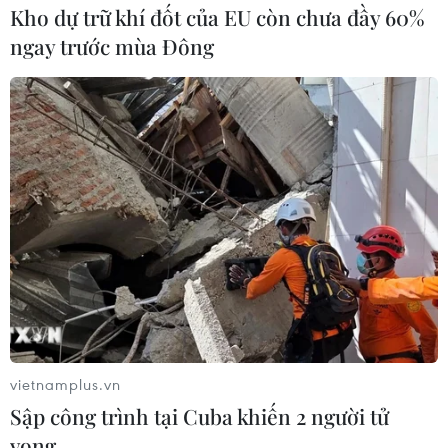
phạm công nghệ cao; tội phạm ma túy
Kho dự trữ khí đốt của EU còn chưa đầy 60%
ngay trước mùa Đông
Bộ trưởng Giáo dục xác nhận vụ hiệu
vietnamplus.vn
trưởng xâm hại tình dục học sinh
Sập công trình tại Cuba khiến 2 người tử
vong
17/12/2018 14:12