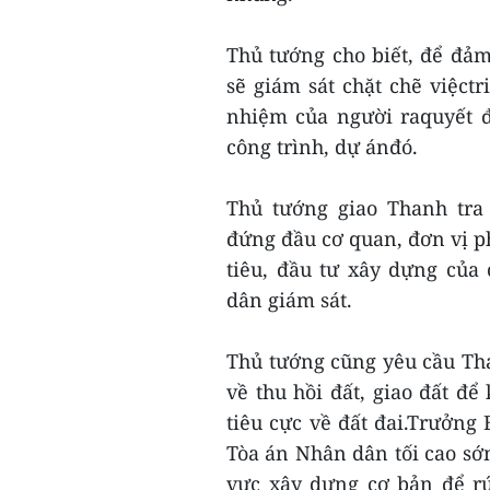
Thủ tướng cho biết, để đả
sẽ giám sát chặt chẽ việct
nhiệm của người raquyết đ
công trình, dự ánđó.
Thủ tướng giao Thanh tra
đứng đầu cơ quan, đơn vị p
tiêu, đầu tư xây dựng của
dân giám sát.
Thủ tướng cũng yêu cầu Tha
về thu hồi đất, giao đất để
tiêu cực về đất đai.Trưởng
Tòa án Nhân dân tối cao s
vực xây dựng cơ bản để rút