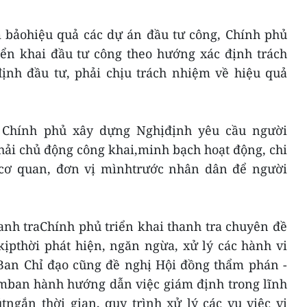
m bảohiệu quả các dự án đầu tư công, Chính phủ
riển khai đầu tư công theo hướng xác định trách
ịnh đầu tư, phải chịu trách nhiệm về hiệu quả
 Chính phủ xây dựng Nghịđịnh yêu cầu người
hải chủ động công khai,minh bạch hoạt động, chi
 cơ quan, đơn vị mìnhtrước nhân dân để người
nh traChính phủ triển khai thanh tra chuyên đề
 kịpthời phát hiện, ngăn ngừa, xử lý các hành vi
 Ban Chỉ đạo cũng đề nghị Hội đồng thẩm phán -
ớmban hành hướng dẫn việc giám định trong lĩnh
ngắn thời gian, quy trình xử lý các vụ việc vi