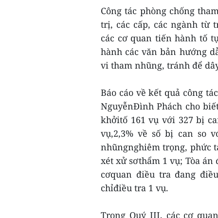
Công tác phòng chống tham
trị, các cấp, các ngành từ
các cơ quan tiến hành tố 
hành các văn bản hướng dẫn 
vi tham nhũng, tránh để dây
Báo cáo về kết quả công tá
NguyễnĐình Phách cho biết
khởitố 161 vụ với 327 bị c
vụ,2,3% về số bị can so 
nhũngnghiêm trọng, phức tạ
xét xử sơthẩm 1 vụ; Tòa án đ
cơquan điều tra đang điều
chỉđiều tra 1 vụ.
Trong Quý III, các cơ quan