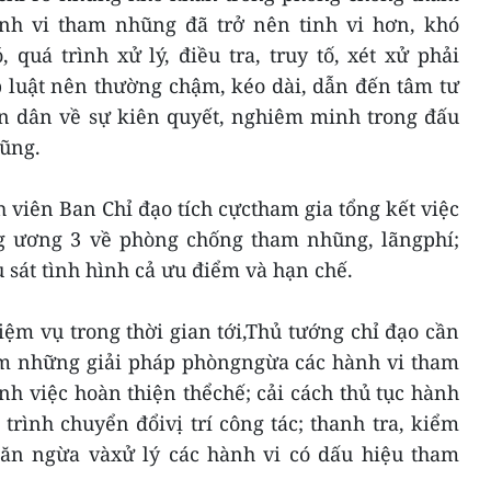
nh vi tham nhũng đã trở nên tinh vi hơn, khó
quá trình xử lý, điều tra, truy tố, xét xử phải
 luật nên thường chậm, kéo dài, dẫn đến tâm tư
ân dân về sự kiên quyết, nghiêm minh trong đấu
ũng.
 viên Ban Chỉ đạo tích cựctham gia tổng kết việc
g ương 3 về phòng chống tham nhũng, lãngphí;
u sát tình hình cả ưu điểm và hạn chế.
ệm vụ trong thời gian tới,Thủ tướng chỉ đạo cần
m những giải pháp phòngngừa các hành vi tham
h việc hoàn thiện thểchế; cải cách thủ tục hành
trình chuyển đổivị trí công tác; thanh tra, kiểm
ngăn ngừa vàxử lý các hành vi có dấu hiệu tham