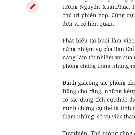
tướng Nguyễn XuânPhúc, P
chủ trì phiên họp. Cùng dự
đơn vị có liên quan.
Phát biểu tại buổi làm vi
năng nhiệm vụ của Ban Chỉ đ
năng làm tốt nhiệm vụ của
phòng chống tham nhũng mà
Đánh giácông tác phòng ch
Dũng cho rằng, những kếtqu
có tác dụng tích cựcthúc 
minh chứng cụ thể là tình 
tham nhũng; số vụ việc th
Tuynhiên, Thủ tướng cũng 