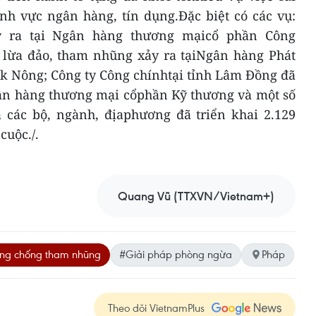
nh vực ngân hàng, tín dụng.Đặc biệt có các vụ:
 ra tại Ngân hàng thương mạicổ phần Công
 lừa đảo, tham nhũng xảy ra tạiNgân hàng Phát
k Nông; Công ty Công chínhtại tỉnh Lâm Đồng đã
gân hàng thương mại cổphần Kỹ thương và một số
 các bộ, ngành, địaphương đã triển khai 2.129
cuộc./.
Quang Vũ (TTXVN/Vietnam+)
ng chống tham nhũng
#Giải pháp phòng ngừa
Pháp
Theo dõi VietnamPlus