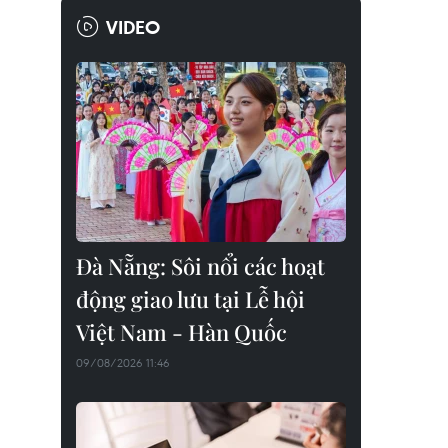
VIDEO
Đà Nẵng: Sôi nổi các hoạt
động giao lưu tại Lễ hội
Việt Nam - Hàn Quốc
09/08/2026 11:46