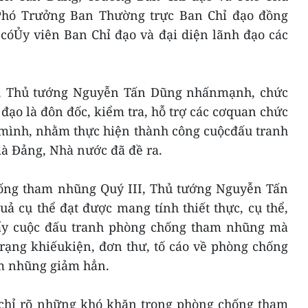
hó Trưởng Ban Thường trực Ban Chỉ đạo đồng
 cóỦy viên Ban Chỉ đạo và đại diện lãnh đạo các
ệc, Thủ tướng Nguyễn Tấn Dũng nhấnmạnh, chức
ạo là đôn đốc, kiểm tra, hỗ trợ các cơquan chức
 mình, nhằm thực hiện thành công cuộcđấu tranh
 Đảng, Nhà nước đã đề ra.
ống tham nhũng Quý III, Thủ tướng Nguyễn Tấn
ả cụ thể đạt được mang tính thiết thực, cụ thể,
đẩy cuộc đấu tranh phòng chống tham nhũng mà
trạng khiếukiện, đơn thư, tố cáo về phòng chống
am nhũng giảm hẳn.
chỉ rõ những khó khăn trong phòng chống tham