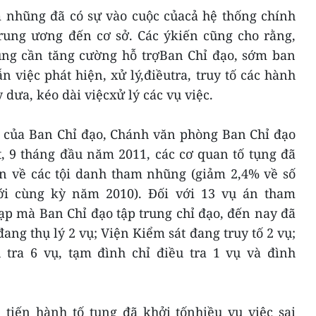
 nhũng đã có sự vào cuộc củacả hệ thống chính
 trung ương đến cơ sở. Các ýkiến cũng cho rằng,
tụng cần tăng cường hỗ trợBan Chỉ đạo, sớm ban
việc phát hiện, xử lý,điềutra, truy tố các hành
 dưa, kéo dài việcxử lý các vụ việc.
c của Ban Chỉ đạo, Chánh văn phòng Ban Chỉ đạo
, 9 tháng đầu năm 2011, các cơ quan tố tụng đã
an về các tội danh tham nhũng (giảm 2,4% về số
với cùng kỳ năm 2010). Đối với 13 vụ án tham
p mà Ban Chỉ đạo tập trung chỉ đạo, đến nay đã
ang thụ lý 2 vụ; Viện Kiểm sát đang truy tố 2 vụ;
 tra 6 vụ, tạm đình chỉ điều tra 1 vụ và đình
 tiến hành tố tụng đã khởi tốnhiều vụ việc sai