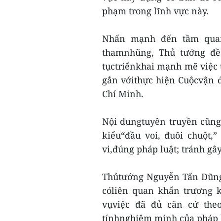
phạm trong lĩnh vực này.
Nhấn mạnh đến tầm quan 
thamnhũng, Thủ tướng đề 
tụctriểnkhai mạnh mẽ việc
gắn vớithực hiện Cuộcvận 
Chí Minh.
Nội dungtuyên truyền cũng 
kiểu“đầu voi, đuôi chuột
vi,đúng pháp luật; tránh gâ
Thủtướng Nguyễn Tấn Dũng 
cóliên quan khẩn trương k
vụviệc đã đủ căn cứ the
tínhnghiêm minh của pháp l