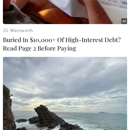
JG Wentworth
Buried In $10,000+ Of High-Interest Debt?
Read Page 2 Before Paying
Người dân tại Wellington, New Zealand sơ tán ra bên ngoài
các tòa nhà trong trận động đất. (Nguồn: AP/TTXVN)
Theo Reuters, ngày 14/11, cơ quan Khảo sát Địa
chất Mỹ (USGS) cho biết thêm một trận động đất
mạnh 6,2 độ Richter đã xảy ra tại Đảo Nam của
New Zealand, cách thành phố Christchurch
khoảng 120km về phía Đông Bắc.