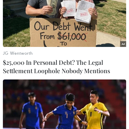
JG Wentworth
$25,000 In Personal Debt? The Legal
Settlement Loophole Nobody Mentions
Sóng thần xuất hiện, New Zealand lại bị 2
trận động đất liên tiếp
13/11/2016 22:46
Vào lúc 13 giờ 31 phút (giờ GMT) ngày 13/11, một trận
động đất mạnh 6,2 độ Richter đã làm rung chuyển khu
vực cách thị trấn Kaikoura của New Zealand 12km về