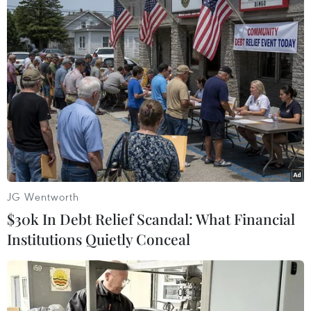
Người dân New Zealand sợ hãi khi
thấy nhà cửa rung lắc
13/11/2016 14:36
Trận động đất mạnh 7,8 độ Richter làm rung chuyển
miền Trung New Zealand ngày 13/11 đã tàn phá nhiều
nhà và gây ra sóng thần ở bờ biển phía Đông Bắc của
đảo Nam nước này.
JG Wentworth
$30k In Debt Relief Scandal: What Financial
Institutions Quietly Conceal