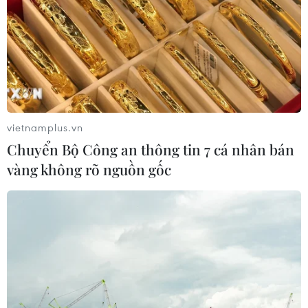
Áp thấp nhiệt đới đã suy yếu thành
một vùng áp thấp
08/08/2026 14:19
Trung Quốc nâng mức ứng phó khẩn
cấp với bão Dolphin
vietnamplus.vn
08/08/2026 07:10
Chuyển Bộ Công an thông tin 7 cá nhân bán
vàng không rõ nguồn gốc
Điện Biên từng bước hình thành thị
trường tín chỉ carbon rừng
08/08/2026 06:50
Nghệ An: Lũ cuốn cầu tạm trên sông