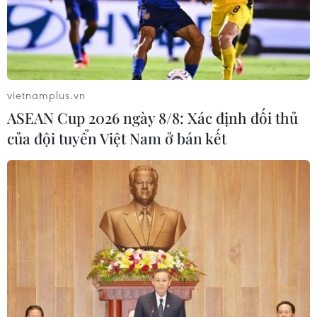
phía Bắc.
vietnamplus.vn
ASEAN Cup 2026 ngày 8/8: Xác định đối thủ
của đội tuyển Việt Nam ở bán kết
Đã có 2 người thương vong sau loạt trận
động đất tại New Zealand
13/11/2016 22:52