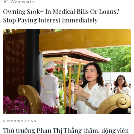
JG Wentworth
Owning $10k+ In Medical Bills Or Loans?
Stop Paying Interest Immediately
#Thiết bị báo động
#New Zealand
#USGS
#Động đất
#Thành phố Christchurch
#Tâm chấn
New Zealand
Theo dõi VietnamPlus
vietnamplus.vn
Thứ trưởng Phan Thị Thắng thăm, động viên