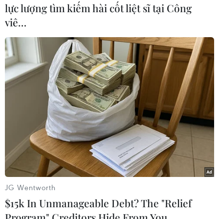
lực lượng tìm kiếm hài cốt liệt sĩ tại Công
viê…
TIN LIÊN QUAN
JG Wentworth
Khung cảnh đáng sợ ở New
$15k In Unmanageable Debt? The "Relief
Program" Creditors Hide From You