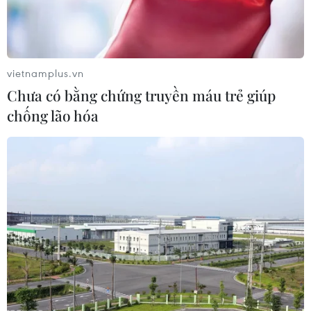
vietnamplus.vn
Chưa có bằng chứng truyền máu trẻ giúp
chống lão hóa
Thị trường ôtô được hưởng lợi gì từ việc
giảm lệ phí trước bạ?
05/11/2021 09:24
Việc giảm 50% mức thu lệ phí trước bạ đối với xe lắp
ráp trong nước sẽ đem lại nhiều lợi ích cho thị trường,