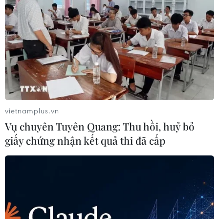
vietnamplus.vn
Vụ chuyên Tuyên Quang: Thu hồi, huỷ bỏ
giấy chứng nhận kết quả thi đã cấp