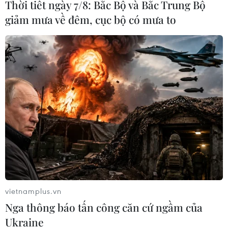
Thời tiết ngày 7/8: Bắc Bộ và Bắc Trung Bộ
Trong khi vận tải hành khách công cộng chưa đáp ứng
giảm mưa về đêm, cục bộ có mưa to
được nhu cầu đi lại của người dân, đề án thu phí ôtô
vào nội đô khiến nhiều người băn khoăn về tính khả thi.
vietnamplus.vn
Nga thông báo tấn công căn cứ ngầm của
Ukraine