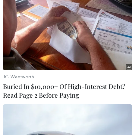
Các vị trí còn lại là lần lượt thuộc về Kia (4.558
xe) và Ford (3.320 xe), Mitsubishi (2.301 xe),
Mazda (1.960 xe), Suzuki (1.229 xe)…
(Vietnam+)
JG Wentworth
Buried In $10,000+ Of High-Interest Debt?
Read Page 2 Before Paying