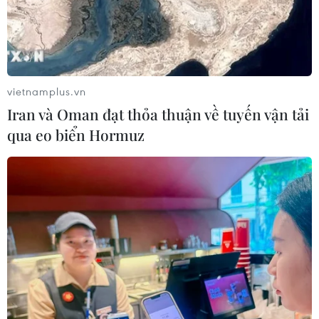
Mùa dâu Hạ Châu - trái cây
đặc sản của vùng đất Tây Đô
05/08/2026 03:42
vietnamplus.vn
Iran và Oman đạt thỏa thuận về tuyến vận tải
qua eo biển Hormuz
Thành phố Hồ Chí Minh siết kiểm
soát chặt chẽ thực phẩm tại các chợ
đầu mối
05/08/2026 02:50
Giá vàng trong nước tăng nhẹ, SJC
lên ngưỡng 141 triệu đồng mỗi lượng
05/08/2026 02:25