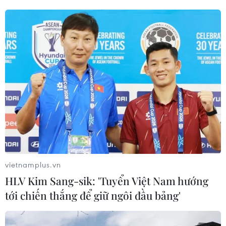
Mercedes-Benz Việt Nam tiếp tục triệu
hồi gần 3.800 xe các loại
13/11/2021 11:22
Đây là những xe C200 CGI, C200K, C230, C250 CGI,
C300, E300, GLK 280 4MATIC và GLK 300 4MATIC do
Mercedes-Benz Việt Nam sản xuất, lắp ráp trong nước
từ tháng 8/2007 đến tháng 8/2012.
vietnamplus.vn
HLV Kim Sang-sik: 'Tuyển Việt Nam hướng
tới chiến thắng để giữ ngôi đầu bảng'