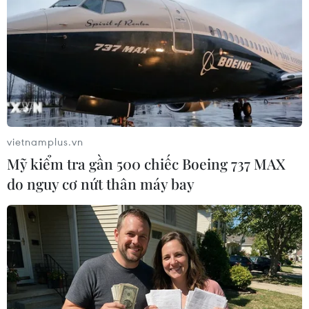
#COVID-19
#VAMA
#Thị Trường
#Ôtô
#TC Motor
#VinFast
Theo dõi VietnamPlus
vietnamplus.vn
Mỹ kiểm tra gần 500 chiếc Boeing 737 MAX
do nguy cơ nứt thân máy bay
TIN LIÊN QUAN