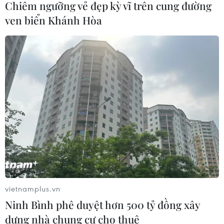
Chiêm ngưỡng vẻ đẹp kỳ vĩ trên cung đường
phẩm thép và những tác động tới
ven biển Khánh Hòa
Việt Nam
04/08/2026 13:13
Gián đoạn nguồn cung LNG, Bỉ tăng
phụ thuộc vào Nga
04/08/2026 09:52
Gia Lai: Phát hiện hơn 3,4 tấn mỹ
phẩm không có phiếu công bố sản
phẩm
04/08/2026 04:48
vietnamplus.vn
Ninh Bình phê duyệt hơn 500 tỷ đồng xây
Bứt phá trước "tháng Ngâu": Hãng xe
dựng nhà chung cư cho thuê