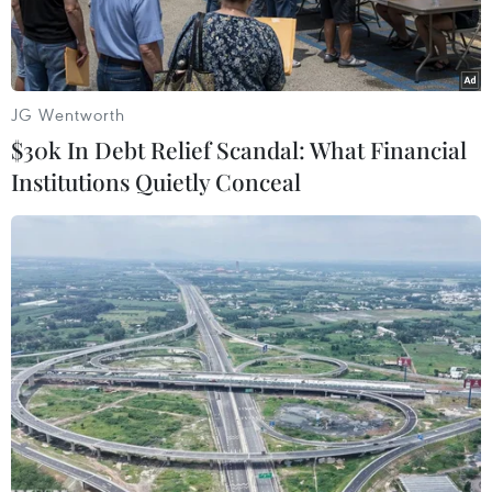
JG Wentworth
$30k In Debt Relief Scandal: What Financial
Institutions Quietly Conceal
Mẫu xe Kia K3 mới về đã lọt top 10 xe bán chạy nhất thị trường
Việt tháng 10/2021. (Ảnh nguồn: Kia)
Theo báo cáo của Hiệp hội các Nhà sản xuất ôtô
tại Việt Nam (VAMA) đưa ra ngày 16/11, trong
tháng Mười, toàn thị trường có 29.797 xe được
bán ra, tăng 120% so với tháng Chín.