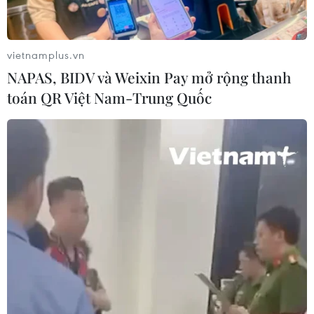
Giá vàng ngày 5/8: Bảng giá tại các
công ty vàng bạc đá quý
vietnamplus.vn
05/08/2026 01:51
NAPAS, BIDV và Weixin Pay mở rộng thanh
toán QR Việt Nam-Trung Quốc
Giá vàng thế giới tăng khoảng 1% khi
giá dầu hạ nhiệt
05/08/2026 01:18
Dầu thô chạm đáy ba tuần khi căng
thẳng tại eo biển Hormuz hạ nhiệt
05/08/2026 00:53