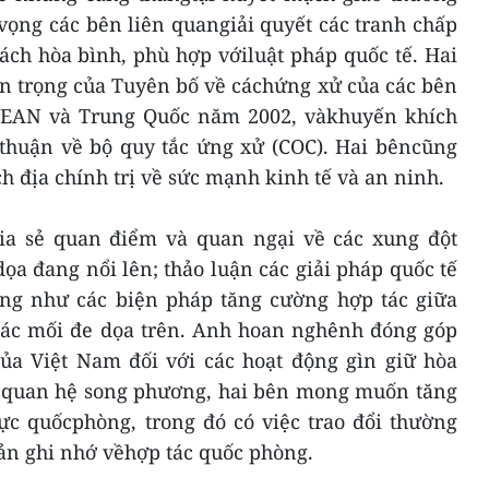
vọng các bên liên quangiải quyết các tranh chấp
ách hòa bình, phù hợp vớiluật pháp quốc tế. Hai
n trọng của Tuyên bố về cáchứng xử của các bên
SEAN và Trung Quốc năm 2002, vàkhuyến khích
 thuận về bộ quy tắc ứng xử (COC). Hai bêncũng
h địa chính trị về sức mạnh kinh tế và an ninh.
ia sẻ quan điểm và quan ngại về các xung đột
ọa đang nổi lên; thảo luận các giải pháp quốc tế
ng như các biện pháp tăng cường hợp tác giữa
ác mối đe dọa trên. Anh hoan nghênh đóng góp
của Việt Nam đối với các hoạt động gìn giữ hòa
ềquan hệ song phương, hai bên mong muốn tăng
ực quốcphòng, trong đó có việc trao đổi thường
ản ghi nhớ vềhợp tác quốc phòng.