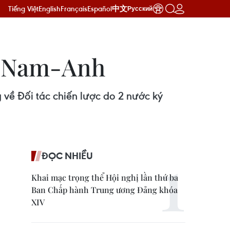
Tiếng Việt
English
Français
Español
中文
Русский
ệt Nam-Anh
 về Đối tác chiến lược do 2 nước ký
ĐỌC NHIỀU
Khai mạc trọng thể Hội nghị lần thứ ba
Ban Chấp hành Trung ương Đảng khóa
XIV