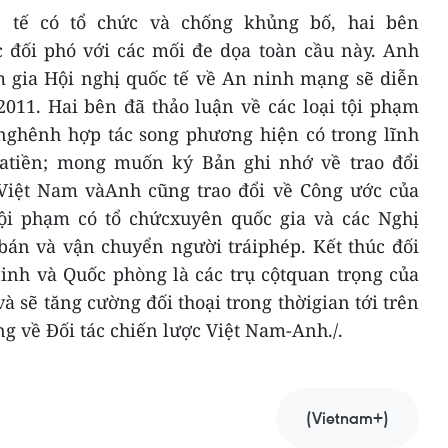
 tế có tổ chức và chống khủng bố, hai bên
 đối phó với các mối đe dọa toàn cầu này. Anh
gia Hội nghị quốc tế về An ninh mạng ​​sẽ diễn
2011. Hai bên đã thảo luận về các loại tội phạm
 nghênh hợp tác song phương hiện có trong lĩnh
atiền; mong muốn ký Bản ghi nhớ về trao đổi
 Việt Nam vàAnh cũng trao đổi về Công ước của
ội phạm có tổ chứcxuyên quốc gia và các Nghị
bán và vận chuyển người tráiphép. Kết thúc đối
ninh và Quốc phòng là các trụ cộtquan trọng của
à sẽ tăng cường đối thoại trong thờigian tới trên
g về Đối tác chiến lược Việt Nam-Anh./.
(Vietnam+)