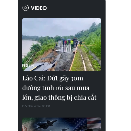
VIDEO
Lào Cai: Đứt gãy 30m
đường tỉnh 161 sau mưa
lớn, giao thông bị chia cắt
07/08/2026 10:08