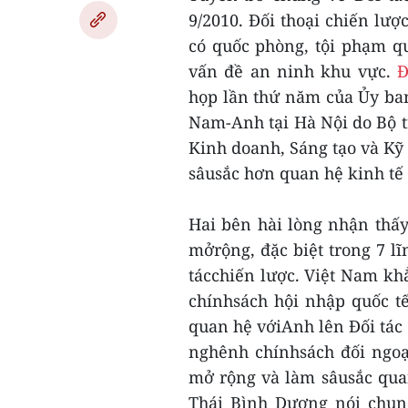
9/2010. Đối thoại chiến lượ
có quốc phòng, tội phạm q
vấn đề an ninh khu vực.
Đ
họp lần thứ năm của Ủy ba
Nam-Anh tại Hà Nội do Bộ 
Kinh doanh, Sáng tạo và Kỹ
sâusắc hơn quan hệ kinh tế
Hai bên hài lòng nhận thấ
mởrộng, đặc biệt trong 7 l
tácchiến lược. Việt Nam khẳ
chínhsách hội nhập quốc tế
quan hệ vớiAnh lên Đối tác 
nghênh chínhsách đối ngoạ
mở rộng và làm sâusắc qua
Thái Bình Dương nói chun