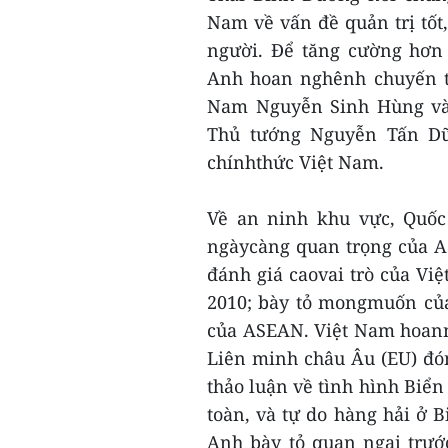
Nam về vấn đề quản trị tốt
người. Để tăng cường hơn 
Anh hoan nghênh chuyến t
Nam Nguyễn Sinh Hùng vào
Thủ tướng Nguyễn Tấn D
chínhthức Việt Nam.
Về an ninh khu vực, Quốc
ngàycàng quan trọng của A
đánh giá caovai trò của V
2010; bày tỏ mongmuốn của
của ASEAN. Việt Nam hoan
Liên minh châu Âu (EU) đón
thảo luận về tình hình Biển
toàn, và tự do hàng hải ở B
Anh bày tỏ quan ngại trướ