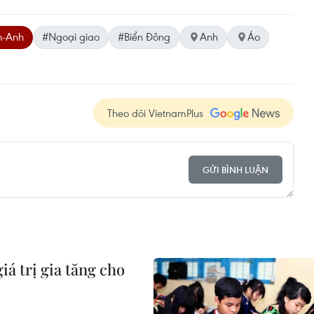
m-Anh
#Ngoại giao
#Biển Đông
Anh
Áo
Theo dõi VietnamPlus
GỬI BÌNH LUẬN
iá trị gia tăng cho