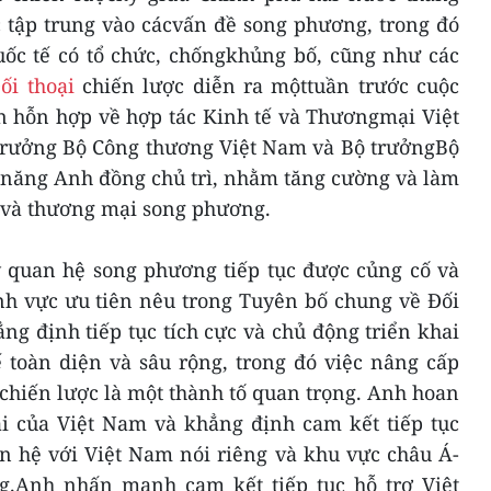
c tập trung vào cácvấn đề song phương, trong đó
uốc tế có tổ chức, chốngkhủng bố, cũng như các
ối thoại
chiến lược diễn ra mộttuần trước cuộc
n hỗn hợp về hợp tác Kinh tế và Thươngmại Việt
trưởng Bộ Công thương Việt Nam và Bộ trưởngBộ
 năng Anh đồng chủ trì, nhằm tăng cường và làm
 và thương mại song phương.
y quan hệ song phương tiếp tục được củng cố và
ĩnh vực ưu tiên nêu trong Tuyên bố chung về Đối
ng định tiếp tục tích cực và chủ động triển khai
 toàn diện và sâu rộng, trong đó việc nâng cấp
chiến lược là một thành tố quan trọng. Anh hoan
i của Việt Nam và khẳng định cam kết tiếp tục
n hệ với Việt Nam nói riêng và khu vực châu Á-
g.Anh nhấn mạnh cam kết tiếp tục hỗ trợ Việt