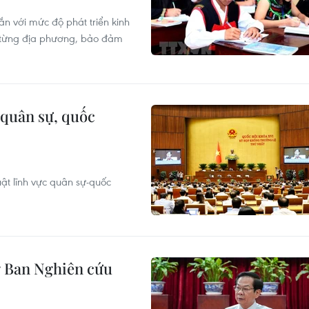
gắn với mức độ phát triển kinh
ủa từng địa phương, bảo đảm
 quân sự, quốc
uật lĩnh vực quân sự-quốc
g Ban Nghiên cứu