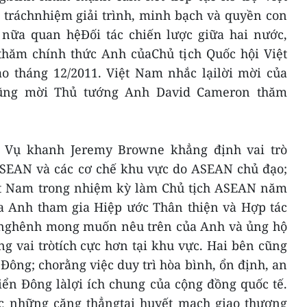
, tráchnhiệm giải trình, minh bạch và quyền con
nữa quan hệĐối tác chiến lược giữa hai nước,
hăm chính thức Anh củaChủ tịch Quốc hội Việt
 tháng 12/2011. Việt Nam nhắc lạilời mời của
ũng mời Thủ tướng Anh David Cameron thăm
 Vụ khanh Jeremy Browne khẳng định vai trò
SEAN và các cơ chế khu vực do ASEAN chủ đạo;
iệt Nam trong nhiệm kỳ làm Chủ tịch ASEAN năm
 Anh tham gia Hiệp ước Thân thiện và Hợp tác
nghênh mong muốn nêu trên của Anh và ủng hộ
g vai tròtích cực hơn tại khu vực. Hai bên cũng
 Đông; chorằng việc duy trì hòa bình, ổn định, an
iển Đông làlợi ích chung của cộng đồng quốc tế.
c những căng thẳngtại huyết mạch giao thương