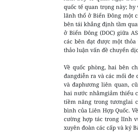
quốc tế quan trọng này; hy 
lãnh thổ ở Biển Đông một c
bên tái khẳng định tầm qua
ở Biển Đông (DOC) giữa A
các bên đạt được một thỏa
thảo luận vấn đề chuyển dịc
Về quốc phòng, hai bên ch
đangdiễn ra và các mối đe d
và đaphương liên quan, cũ
hai nước nhằmgiảm thiểu c
tiềm năng trong tươnglai 
bình của Liên Hợp Quốc. V
cường hợp tác trong lĩnh v
xuyên đoàn các cấp và ký B