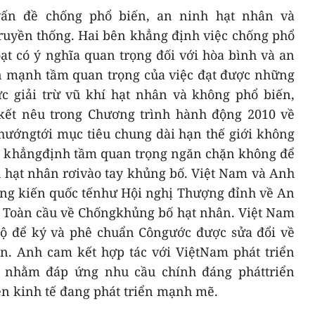
vấn đề chống phổ biến, an ninh hạt nhân và
truyền thống. Hai bên khẳng định việc chống phổ
ạt có ý nghĩa quan trọng đối với hòa bình và an
n mạnh tầm quan trọng của việc đạt được những
ực giải trừ vũ khí hạt nhân và không phổ biến,
ết nêu trong Chương trình hành động 2010 về
hướngtới mục tiêu chung dài hạn thế giới không
ái khẳngđịnh tầm quan trọng ngăn chặn không để
u hạt nhân rơivào tay khủng bố. Việt Nam và Anh
sáng kiến ​​quốc tếnhư Hội nghị Thượng đỉnh về An
 ​​Toàn cầu về Chốngkhủng bố hạt nhân. Việt Nam
 bộ để ký và phê chuẩn Côngước được sửa đổi về
ân. Anh cam kết hợp tác với ViệtNam phát triển
 nhằm đáp ứng nhu cầu chính đáng pháttriển
n kinh tế đang phát triển mạnh mẽ.