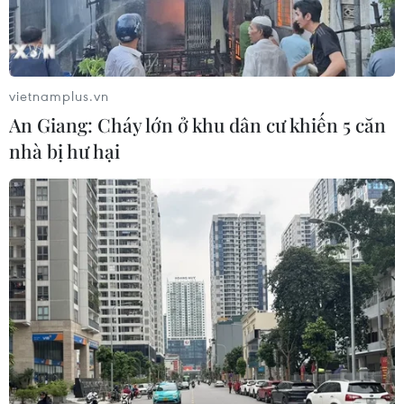
vietnamplus.vn
An Giang: Cháy lớn ở khu dân cư khiến 5 căn
nhà bị hư hại