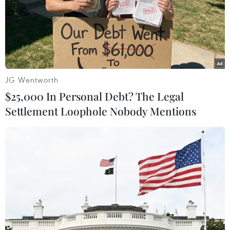
JG Wentworth
$25,000 In Personal Debt? The Legal
Settlement Loophole Nobody Mentions
Triển khai hồ sơ sức khỏe cá nhân điện tử
tại Hà Nội từ tháng Ba
22/02/2017 01:43
Việc quản lý sức khỏe toàn diện sẽ giúp người bệnh
giải quyết sớm các bệnh thông thường tại tuyến dưới,
hạn chế biến chứng và diễn biến bệnh nặng giúp giảm
tải bệnh viện.