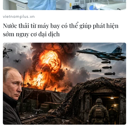
lý hồ sơ sức khỏe cho nhân dân tại 10 xã, phường thuộc
5 quận, huyện: Long Biên, Ba Đình, Nam Từ Liêm, Gia
vietnamplus.vn
Lâm và Sóc Sơn.
Nước thải từ máy bay có thể giúp phát hiện
sớm nguy cơ đại dịch
ADB hỗ trợ hơn 100 triệu USD nâng cao