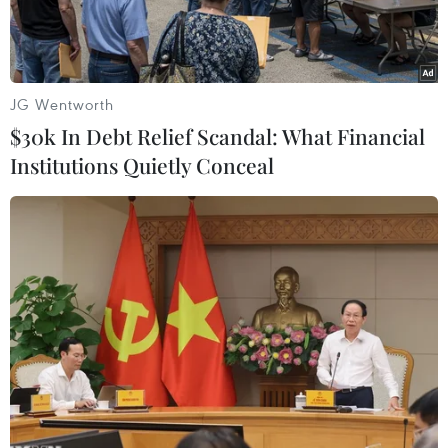
điện tử.
JG Wentworth
$30k In Debt Relief Scandal: What Financial
Institutions Quietly Conceal
Lập hồ sơ sức khỏe điện tử. (Ảnh: Dương Ngọc/TTXVN)
Ngày 17/6, tại Thành phố Hồ Chí Minh, Bộ Y tế
phối hợp với Ngân hàng phát triển châu Á (ADB)
tổ chức Hội thảo toàn quốc về việc đẩy mạnh