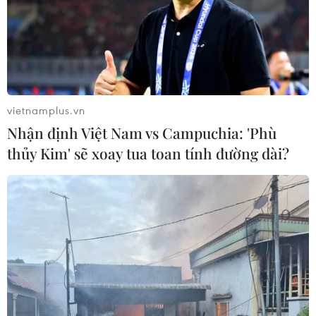
vietnamplus.vn
Nhận định Việt Nam vs Campuchia: 'Phù
thủy Kim' sẽ xoay tua toan tính đường dài?