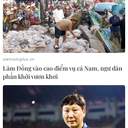
vietnamplus.vn
Lâm Đồng vào cao điểm vụ cá Nam, ngư dân
phấn khởi vươn khơi