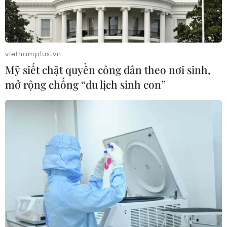
vietnamplus.vn
Mỹ siết chặt quyền công dân theo nơi sinh,
mở rộng chống “du lịch sinh con”
Hà Nội triển khai thí điểm quản lý hồ sơ
sức khỏe cho nhân dân
27/02/2017 08:12
Từ ngày 1-10/3, Hà Nội bắt đầu triển khai thí điểm quản