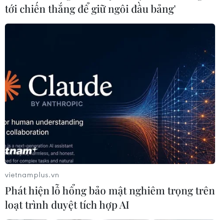
tới chiến thắng để giữ ngôi đầu bảng'
Cần sớm xây dựng khung chuẩn cho mô
hình trạm y tế điểm
23/04/2019 15:10
Trạm y tế phường Tân Quý là một trong những trạm y tế
đầu tiên tại Thành phố Hồ Chí Minh thu hút được người
dân đến khám chữa bện, hiện, trung bình có hơn 70
lượt khám bệnh/ngày.
vietnamplus.vn
Phát hiện lỗ hổng bảo mật nghiêm trọng trên
loạt trình duyệt tích hợp AI