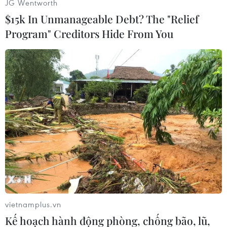
JG Wentworth
phường giai đoạn 2018-2020.
$15k In Unmanageable Debt? The "Relief
Program" Creditors Hide From You
Bộ đã giao Cục Công nghệ thông tin đầu mối xây
dựng phần mềm hồ sơ sức khỏe điện tử theo lộ
trình từ tháng Bảy tới sẽ triển khai trên toàn
quốc.
Đây được xem là nền tảng hạ tầng cơ bản, nếu
làm tốt thì sẽ quản lý được rất nhiều vấn đề liên
quan đến hoạt động chăm sóc sức khỏe người
dân.
[Cuối năm 2019, người dân sẽ có hồ sơ sức
khỏe điện tử cá nhân]
Đại diện Cục Công nghệ thông tin (Bộ Y tế) cho
vietnamplus.vn
biết, đơn vị này chính thức khởi động việc xây
Kế hoạch hành động phòng, chống bão, lũ,