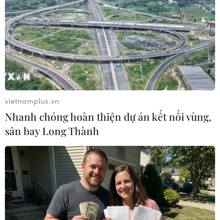
#ADB
#Cách mạng công nghiệp lần thứ tư
#Chăm sức khỏe nhân dân
#Hồ sơ sức khỏe điện tử
#Mã định danh y tế
Tp. Hồ Chí Minh
Theo dõi VietnamPlus
vietnamplus.vn
Nhanh chóng hoàn thiện dự án kết nối vùng,
sân bay Long Thành
TIN LIÊN QUAN