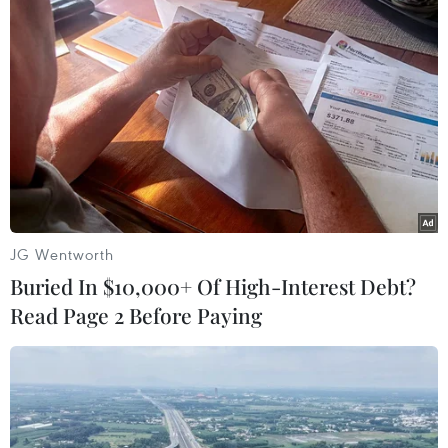
thông giữa phần mềm hồ sơ sức khỏe điện tử
với các phần mềm khác, để các địa phương có
thể triển khai các phần mềm khác nhau./.
(TTXVN/Vietnam+)
JG Wentworth
Buried In $10,000+ Of High-Interest Debt?
Read Page 2 Before Paying