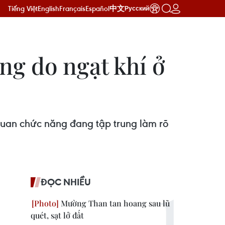
Tiếng Việt
English
Français
Español
中文
Русский
ng do ngạt khí ở
quan chức năng đang tập trung làm rõ
ĐỌC NHIỀU
Mường Than tan hoang sau lũ
quét, sạt lở đất