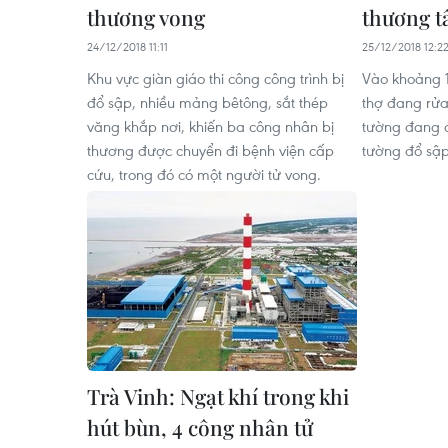
thương vong
thương 
24/12/2018 11:11
25/12/2018 12:2
Khu vực giàn giáo thi công công trình bị
Vào khoảng 1
đổ sập, nhiều mảng bêtông, sắt thép
thợ đang rửa
văng khắp nơi, khiến ba công nhân bị
tường đang đ
thương được chuyển đi bệnh viện cấp
tường đổ sập
cứu, trong đó có một người tử vong.
Trà Vinh: Ngạt khí trong khi
hút bùn, 4 công nhân tử