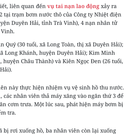
iết, liên quan đến
vụ tai nạn lao động
xảy ra
12 tại trạm bơm nước thô của Công ty Nhiệt điện
yện Duyên Hải, tỉnh Trà Vinh), 4 nạn nhân tử
 Vinh.
 Quý (30 tuổi, xã Long Toàn, thị xã Duyên Hải);
 xã Long Khánh, huyện Duyên Hải); Kim Minh
i, huyện Châu Thành) và Kiên Ngọc Đen (26 tuổi,
Hải).
iên này thực hiện nhiệm vụ vệ sinh hồ thu nước.
n, các nhân viên thả máy xăng vào ngăn thứ 3 để
ăn cơm trưa. Một lúc sau, phát hiện máy bơm bị
ểm tra.
 bị rơi xuống hồ, ba nhân viên còn lại xuống