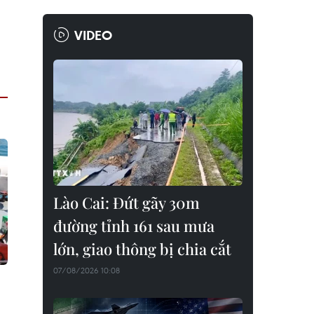
VIDEO
Lào Cai: Đứt gãy 30m
đường tỉnh 161 sau mưa
lớn, giao thông bị chia cắt
07/08/2026 10:08