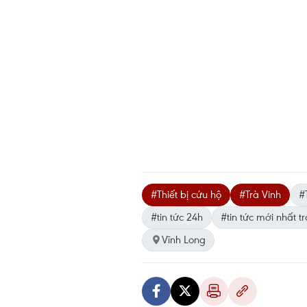
#Thiết bị cứu hộ
#Trà Vinh
#
#tin tức 24h
#tin tức mới nhất t
Vĩnh Long