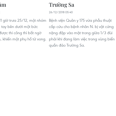
tâm
Trường Sa
2
26/12/2018 05:40
1 giờ trưa 25/12, một nhóm
Bệnh viện Quân y 175 vừa phẫu thuật
 tay bên dưới một bức
cấp cứu cho bệnh nhân N. bị vật cứng
ược thi công thì bất ngờ
nặng đập vào mặt trong giữa 1/3 đùi
, khiến một phụ hồ tử vong.
phải khi đang làm việc trong vùng biển
quần đảo Trường Sa.