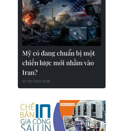
Mỹ có đang chuẩn bị một
chiến lược mới nhằm vào
Iran?
07/08/2026 10:08