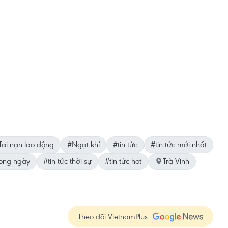
Tai nạn lao động
#Ngạt khí
#tin tức
#tin tức mới nhất
rong ngày
#tin tức thời sự
#tin tức hot
Trà Vinh
Theo dõi VietnamPlus