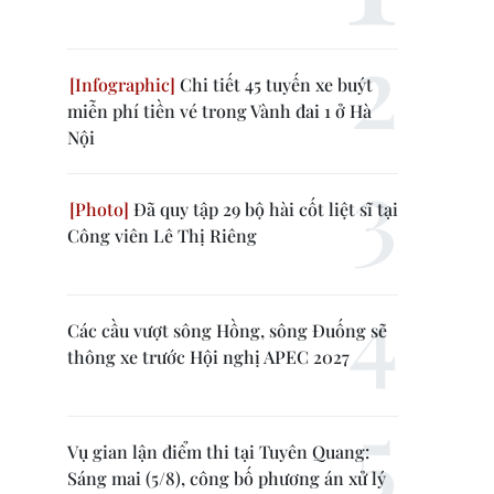
Chi tiết 45 tuyến xe buýt
miễn phí tiền vé trong Vành đai 1 ở Hà
Nội
Đã quy tập 29 bộ hài cốt liệt sĩ tại
Công viên Lê Thị Riêng
Các cầu vượt sông Hồng, sông Đuống sẽ
thông xe trước Hội nghị APEC 2027
Vụ gian lận điểm thi tại Tuyên Quang:
Sáng mai (5/8), công bố phương án xử lý