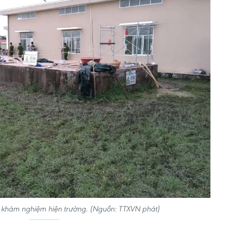
 khám nghiệm hiện trường. (Nguồn: TTXVN phát)