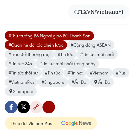
(TTXVN/Vietnam+)
#Thứ trưởng Bộ Ngoại giao Bùi Thanh Sơn
#Quan hệ đối tác chiến lược
#Cộng đồng ASEAN
#Trao đổi thương mại
#Tin tức
#Tin tức mới nhất
#Tin tức 24h
#Tin tức mới nhất trong ngày
#Tin tức thời sự
#Tin tức
#Tin hot
#Vietnam
#Plus
#VietnamPlus
#Singapore
#Ấn Độ
Ấn Độ
Singapore
Theo dõi VietnamPlus