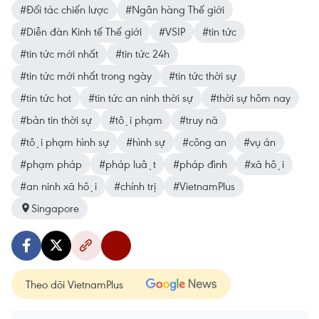
#Đối tác chiến lược
#Ngân hàng Thế giới
#Diễn đàn Kinh tế Thế giới
#VSIP
#tin tức
#tin tức mới nhất
#tin tức 24h
#tin tức mới nhất trong ngày
#tin tức thời sự
#tin tức hot
#tin tức an ninh thời sự
#thời sự hôm nay
#bản tin thời sự
#tội phạm
#truy nã
#tội phạm hình sự
#hình sự
#công an
#vụ án
#phạm pháp
#pháp luật
#pháp đình
#xã hội
#an ninh xã hội
#chính trị
#VietnamPlus
Singapore
Theo dõi VietnamPlus