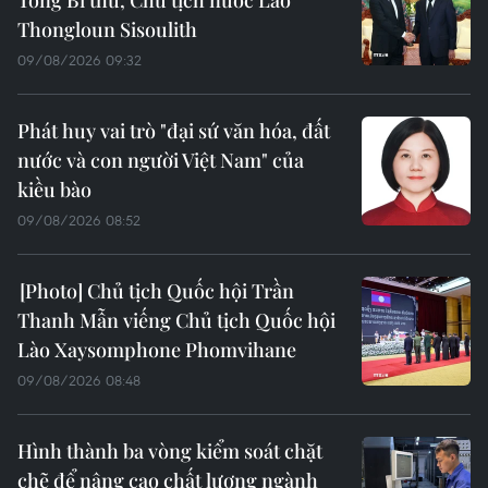
Tổng Bí thư, Chủ tịch nước Lào
Thongloun Sisoulith
09/08/2026 09:32
Phát huy vai trò "đại sứ văn hóa, đất
nước và con người Việt Nam" của
kiều bào
09/08/2026 08:52
Chủ tịch Quốc hội Trần
Thanh Mẫn viếng Chủ tịch Quốc hội
Lào Xaysomphone Phomvihane
09/08/2026 08:48
Hình thành ba vòng kiểm soát chặt
chẽ để nâng cao chất lượng ngành