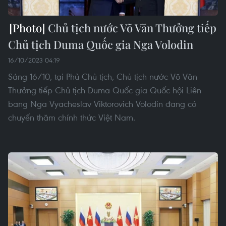
Chủ tịch nước Võ Văn Thưởng tiếp
Chủ tịch Duma Quốc gia Nga Volodin
16/10/2023 04:19
Sáng 16/10, tại Phủ Chủ tịch, Chủ tịch nước Võ Văn
Thưởng tiếp Chủ tịch Duma Quốc gia Quốc hội Liên
bang Nga Vyacheslav Viktorovich Volodin đang có
chuyến thăm chính thức Việt Nam.