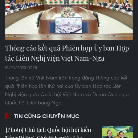
Thông cáo kết quả Phiên họp Ủy ban Hợp
tác Liên Nghị viện Việt Nam-Nga
16/10/2023 07:28
Thông tấn xã Việt Nam trân trọng đăng Thông cáo kết
quả Phiên họp lần thứ hai của Ủy ban Hợp tác Liên
Nghị viện giữa Quốc hội Việt Nam và Duma Quốc gia
Quốc hội Liên bang Nga.
TIN CÙNG CHUYÊN MỤC
Chủ tịch Quốc hội hội kiến