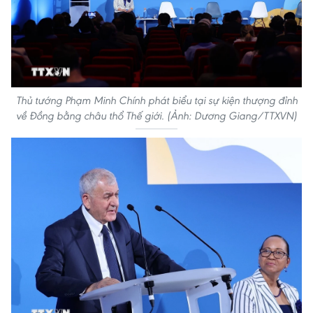
Thủ tướng Phạm Minh Chính phát biểu tại sự kiện thượng đỉnh
về Đồng bằng châu thổ Thế giới. (Ảnh: Dương Giang/TTXVN)