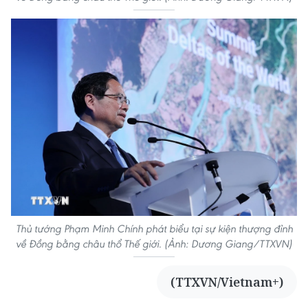
Thủ tướng Phạm Minh Chính phát biểu tại sự kiện thượng đỉnh
về Đồng bằng châu thổ Thế giới. (Ảnh: Dương Giang/TTXVN)
(TTXVN/Vietnam+)