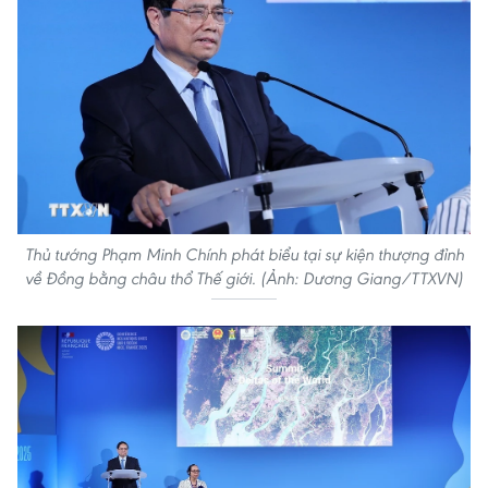
Thủ tướng Phạm Minh Chính phát biểu tại sự kiện thượng đỉnh
về Đồng bằng châu thổ Thế giới. (Ảnh: Dương Giang/TTXVN)