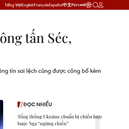
Tiếng Việt
English
Français
Español
中文
Русский
ông tấn Séc,
hông tin sai lệch cũng được công bố kèm
ĐỌC NHIỀU
Tổng thống Ukraine chuẩn bị chiến lược
buộc Nga “ngừng chiến”