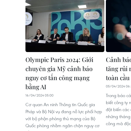
Olympic Paris 2024: Giới
Cảnh báo
chuyên gia Mỹ cảnh báo
tăng rủi
nguy cơ tấn công mạng
toàn cầu
bằng AI
05/04/2024 06:
Trong báo cá
16/04/2024 05:00
biết công ty 
Cơ quan An ninh Thông tin Quốc gia
đột biến các
Pháp và Bộ Nội vụ đang nỗ lực phối hợp
những tháng 
với bộ phận phòng thủ mạng của Bộ
công mã độc 
Quốc phòng nhằm ngăn chặn nguy cơ