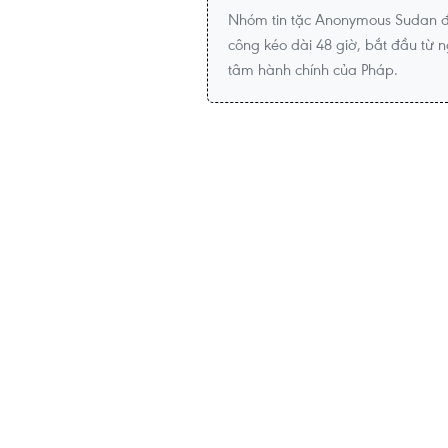
Nhóm tin tặc Anonymous Sudan đ
công kéo dài 48 giờ, bắt đầu từ 
tâm hành chính của Pháp.