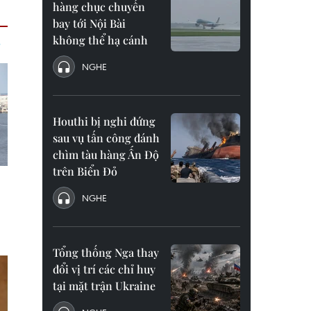
hàng chục chuyến
bay tới Nội Bài
không thể hạ cánh
NGHE
Houthi bị nghi đứng
sau vụ tấn công đánh
chìm tàu hàng Ấn Độ
trên Biển Đỏ
NGHE
Tổng thống Nga thay
đổi vị trí các chỉ huy
tại mặt trận Ukraine