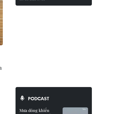
n
PODCAST
Mưa dông khiến