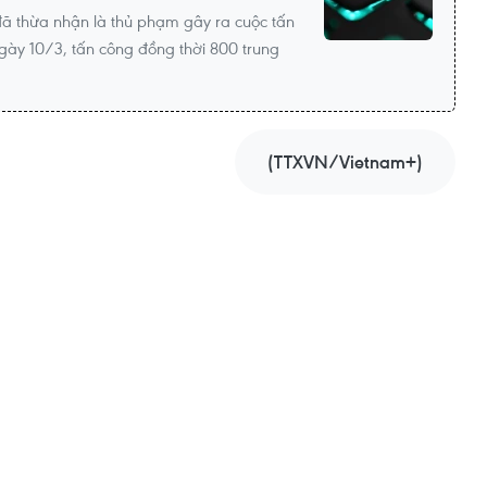
ã thừa nhận là thủ phạm gây ra cuộc tấn
ngày 10/3, tấn công đồng thời 800 trung
(TTXVN/Vietnam+)