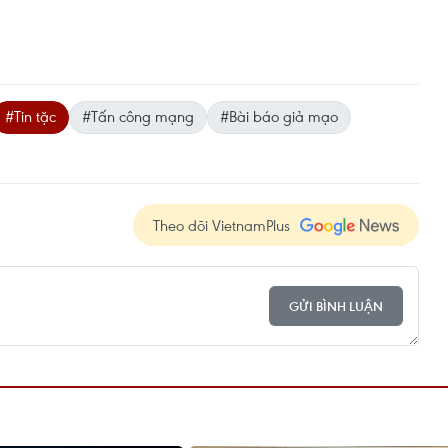
#Tin tặc
#Tấn công mạng
#Bài báo giả mạo
Theo dõi VietnamPlus
GỬI BÌNH LUẬN