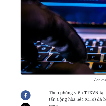
Ảnh min
Theo phóng viên TTXVN tại 
tấn Cộng hòa Séc (CTK) đã bị
mạo.