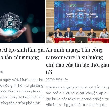
 AI tạo sinh làm gia
An ninh mạng: Tấn công
 ro tấn công mạng
ransomware là xu hướng
chủ đạo của tin tặc thời gia
tới
38
o ngày 4/4, Munich Re cho
05/04/2024 11:16
này đã ghi nhận sự gia tăng
Theo các chuyên gia bảo mật, tấn công
 cuộc tấn công mạng trong
mã hoá dữ liệu sẽ là câu chuyện lặp đi
qua, trong đó hình thức tấn
lặp lại và các tổ chức, doanh nghiệp tại
tống tiền chiếm phần lớn.
Việt Nam sẽ gặp nhiều trong thời gian