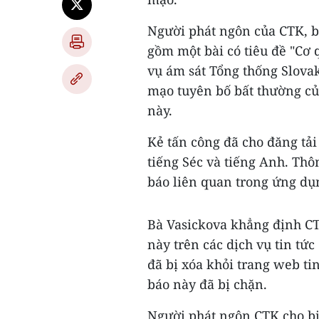
Người phát ngôn của CTK, bà
gồm một bài có tiêu đề "Cơ
vụ ám sát Tổng thống Slovak
mạo tuyên bố bất thường củ
này.
Kẻ tấn công đã cho đăng tải
tiếng Séc và tiếng Anh. Thô
báo liên quan trong ứng dụn
Bà Vasickova khẳng định CT
này trên các dịch vụ tin tức
đã bị xóa khỏi trang web ti
báo này đã bị chặn.
Người phát ngôn CTK cho bi