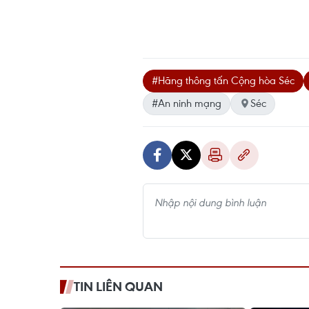
#Hãng thông tấn Cộng hòa Séc
#An ninh mạng
Séc
TIN LIÊN QUAN