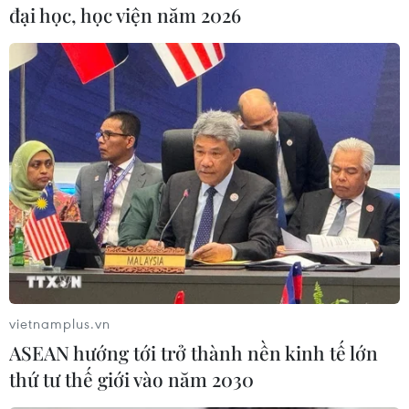
chống chịu sâu bệnh hạitốt, cho năng suất từ 59-
đại học, học viện năm 2026
71 tạ/ha.
Trong đó có giống HT6, PC6, Nông Lâm 7,
GL159, DT68, P9 có khả năng thích ứngcao. Thời
gian sinh trưởng của các giống DT68, PC6, P9,
HT6, GL107 trong khoảng121- 126 ngày, tương
đương với giống thuần nguyên chủng Khang
dân 18.
Để kết luận chính xác và khách quan những
giống lúa có khả năng thích ứng tốtnhất trên địa
bàn tỉnh Bắc Kạn, ngành nông nghiệp tiếp tục
vietnamplus.vn
thực hiện trồng thửnghiệm trong những năm
ASEAN hướng tới trở thành nền kinh tế lớn
tiếp theo để có thể chọn lọc được 1-2 giống tốt
thứ tư thế giới vào năm 2030
có thể bổsung vào cơ cấu giống lúa thuần của