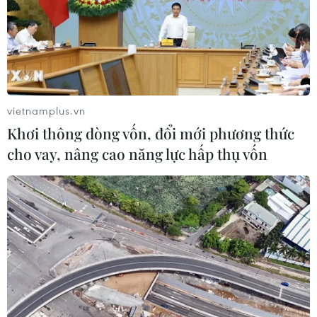
Các nhà khoa học Israel phát triển
phương pháp điều trị dị ứng đậu
phộng
23/05/2026 10:40
vietnamplus.vn
Xem thêm
Khơi thông dòng vốn, đổi mới phương thức
cho vay, nâng cao năng lực hấp thụ vốn
CƠ QUAN CHỦ QUẢN: THÔNG TẤN XÃ VIỆT NAM
Tổng Biên tập: TRẦN TIẾN DUẨN
Phó Tổng Biên tập: NGUYỄN THỊ TÁM, KHÚC THANH
THỦY