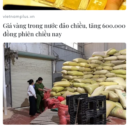
phát triển mới cho công nghệ sinh
học
vietnamplus.vn
22/07/2026 07:18
Giá vàng trong nước đảo chiều, tăng 600.000
đồng phiên chiều nay
Việt Nam ứng dụng thành công liệu
pháp CAR-T điều trị bệnh lupus ban
đỏ
21/07/2026 11:48
VAIC 2026: Giải bài toán thực tế tại
Việt Nam bằng giải pháp AI hiệu quả
19/07/2026 13:17
Liệu pháp miễn dịch mở ra hướng