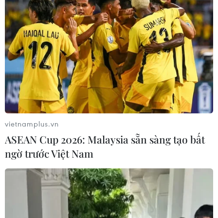
#Thâm canh
Bắc Kạn
Thái Nguyên
Anh
Theo dõi VietnamPlus
vietnamplus.vn
ASEAN Cup 2026: Malaysia sẵn sàng tạo bất
TIN CÙNG CHUYÊN MỤC
ngờ trước Việt Nam
Mexico phát triển trò chơi
điện tử hỗ trợ phục hồi chức năng
10/08/2026 04:37