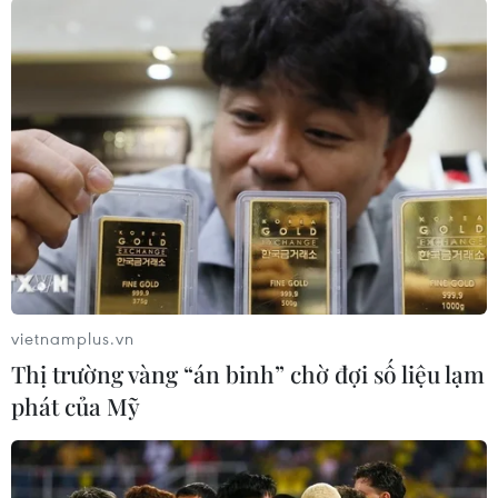
địa phương./.
NT (TTXVN)
vietnamplus.vn
Thị trường vàng “án binh” chờ đợi số liệu lạm
phát của Mỹ
#Bắc Kạn
#Giống lúa
#Năng suất
#Chất lượng