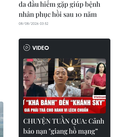
da đầu hiếm gặp giúp bệnh
nhân phục hồi sau 10 năm
08/08/2026 03:52
VIDEO
CHUYỆN TUẦN QUA: Cảnh
báo nạn "giang hồ mạng”