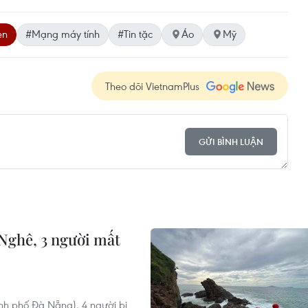
en
#Mạng máy tính
#Tin tặc
Áo
Mỹ
Theo dõi VietnamPlus
GỬI BÌNH LUẬN
Nghê, 3 người mất
ành phố Đà Nẵng), 4 người bị