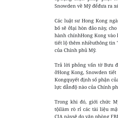
Snowden về Mỹ đểđưa ra xét
Các luật sư Hong Kong ngà
bố sẽ ởlại hòn đảo này, cho
hành chínhHong Kong vào b
tiết lộ thêm nhiềuthông tin 
của Chính phủ Mỹ.
Trả lời phỏng vấn tờ Bưu 
ởHong Kong, Snowden tiết 
Kongquyết định số phận của 
lực dẫnđộ nào của Chính ph
Trong khi đó, giới chức M
tộilàm rò rỉ các tài liệu m
CIA nàysẽ do văn phòng FBI 