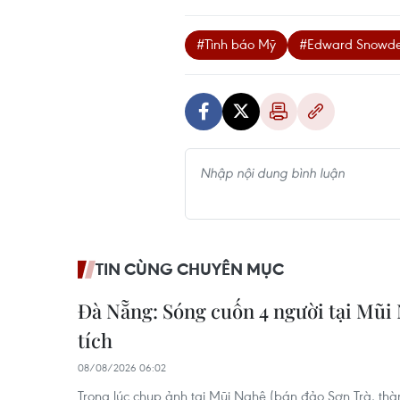
#Tình báo Mỹ
#Edward Snowd
TIN CÙNG CHUYÊN MỤC
Đà Nẵng: Sóng cuốn 4 người tại Mũi 
tích
08/08/2026 06:02
Trong lúc chụp ảnh tại Mũi Nghê (bán đảo Sơn Trà, th