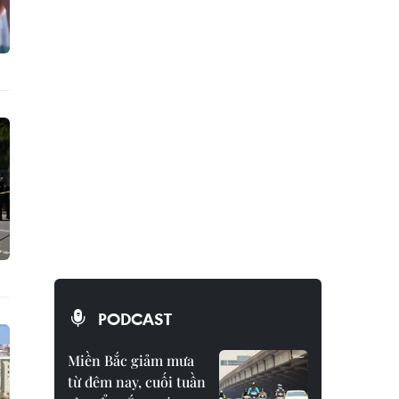
PODCAST
Miền Bắc giảm mưa
từ đêm nay, cuối tuần