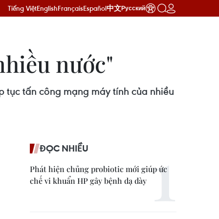
Tiếng Việt
English
Français
Español
中文
Русский
nhiều nước"
p tục tấn công mạng máy tính của nhiều
ĐỌC NHIỀU
Phát hiện chủng probiotic mới giúp ức
chế vi khuẩn HP gây bệnh dạ dày