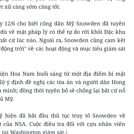
 xử càng sớm càng tốt.
y 12/6 cho biết công dân Mỹ Snowden đã tuyên
 dù về mặt pháp lý có thể tự do rời khỏi Đặc khu
ất cứ lúc nào. Ngoài ra, Snowden cũng cam kết
"động trời" về các hoạt động và mục tiêu giám sát
điện Hoa Nam buổi sáng từ một địa điểm bí mật
lộ ý định đề nghị các tòa án và người dân Hong
mình; đồng thời tuyên bố sẽ chống lại bất cứ nỗ
ủ Mỹ.
ỹ hiện đã bắt đầu thủ tục truy tố Snowden về
ật của NSA. Cuộc điều tra đối với cựu nhân viên
tại Washington giám sát./.