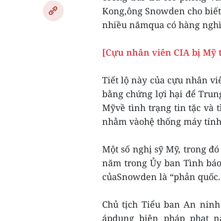
Kong,ông Snowden cho biết 
nhiều nămqua có hàng nghì
[Cựu nhân viên CIA bị Mỹ t
Tiết lộ này của cựu nhân vi
bằng chứng lợi hại để Trun
Mỹvề tình trạng tin tặc và
nhằm vàohệ thống máy tính 
Một số nghị sỹ Mỹ, trong đó
năm trong Ủy ban Tình báo 
củaSnowden là “phản quốc.
Chủ tịch Tiểu ban An ninh
ápdụng biện pháp phạt n