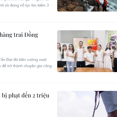
ời và đang nỗ lực tìm kiếm 3
chàng trai Đồng
 Tấn Đạt đã kiên cường vượt
h để trở thành chuyên gia công
bị phạt đến 2 triệu