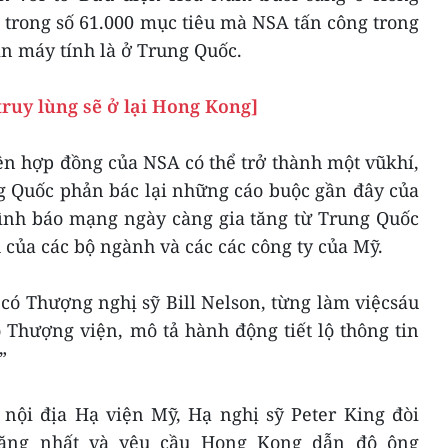
trong số 61.000 mục tiêu mà NSA tấn công trong
n máy tính là ở Trung Quốc.
ruy lùng sẽ ở lại Hong Kong]
ên hợp đồng của NSA có thể trở thành một vũkhí,
g Quốc phản bác lại những cáo buộc gần đây của
 tình báo mạng ngày càng gia tăng từ Trung Quốc
của các bộ ngành và các các công ty của Mỹ.
 có Thượng nghị sỹ Bill Nelson, từng làm việcsáu
Thượng viện, mô tả hành động tiết lộ thông tin
”
 nội địa Hạ viện Mỹ, Hạ nghị sỹ Peter King đòi
ặng nhất và yêu cầu Hong Kong dẫn độ ông