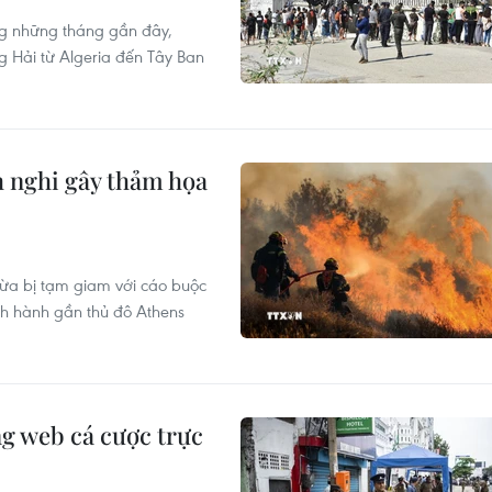
g những tháng gần đây,
g Hải từ Algeria đến Tây Ban
h nghi gây thảm họa
 vừa bị tạm giam với cáo buộc
nh hành gần thủ đô Athens
g web cá cược trực