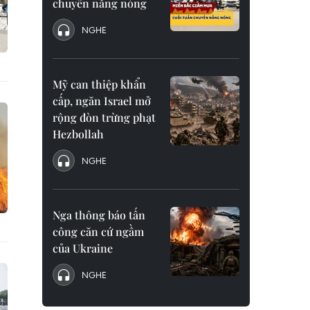
chuyển nắng nóng
NGHE
Mỹ can thiệp khẩn
cấp, ngăn Israel mở
rộng đòn trừng phạt
Hezbollah
NGHE
Nga thông báo tấn
công căn cứ ngầm
của Ukraine
NGHE