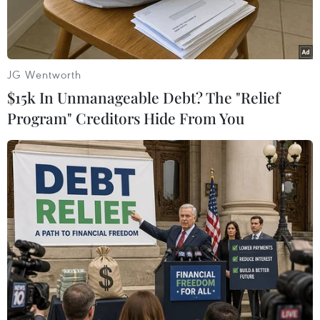
JG Wentworth
$15k In Unmanageable Debt? The "Relief
Program" Creditors Hide From You
Xe 2 tầng Hạ Long City Tour. (Ảnh: Trung Nguyên/TTXVN)
Sáng 18/6, Ủy ban Nhân dân thành phố Hạ Long
(Quảng Ninh) phối hợp Công ty cổ phần Du lịch
Việt Nam-Hà Nội tổ chức ra lễ ra mắt xe buýt
hai tầng "Vietnam Sightseeing" đầu tiên tại Hạ