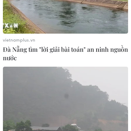
Đà Nẵng lần đầu đăng cai chung kết
Hoa hậu Di sản toàn cầu 2026
05/08/2026 11:01
vietnamplus.vn
Hà Nội nằm trong
Đà Nẵng tìm "lời giải bài toán" an ninh nguồn
nhóm 10 thành phố hàng đầu thế
nước
giới về ẩm thực đường phố
05/08/2026 03:11
Nét quê mộc mạc ở chợ
phường Vị Thanh giữa lòng thành
phố Cần Thơ
05/08/2026 02:00