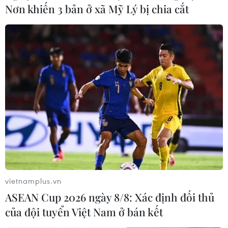
479.000 đồng.
Nơn khiến 3 bản ở xã Mỹ Lý bị chia cắt
vietnamplus.vn
7 trải nghiệm ấn tượng khi
ASEAN Cup 2026 ngày 8/8: Xác định đối thủ
của đội tuyển Việt Nam ở bán kết
đi du lịch Vịnh Hạ Long
11/06/2019 02:08