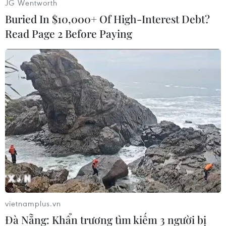
JG Wentworth
Long, Bến cá, Bảo tàng-Thư viện Quảng Ninh,
Buried In $10,000+ Of High-Interest Debt?
Cung quy hoạch-Hội chợ triển lãm của tỉnh,
Read Page 2 Before Paying
Công viên hoa Hạ Long, Công viên giải trí Tuần
Châu, Khách sạn Royal Lotus và dừng chân tại
khu nghỉ dưỡng Vinpearl Hạ Long.
vietnamplus.vn
Đà Nẵng: Khẩn trương tìm kiếm 3 người bị