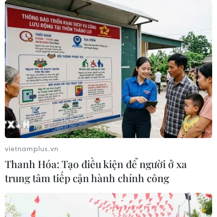
07/08/2026 07:46
Hàn Quốc đầu tư xây “Thung lũng
K-Vietnam” gắn với hậu duệ dòng họ
Lý
07/08/2026 06:30
APEC 2027 mở ra vận hội
mới cho Phú Quốc
07/08/2026 04:43
vietnamplus.vn
Thanh Hóa: Tạo điều kiện để người ở xa
Bảo tàng Cát Tottori của Nhật
trung tâm tiếp cận hành chính công
Bản - nơi cát trở thành nghệ thuật
độc đáo
07/08/2026 02:14