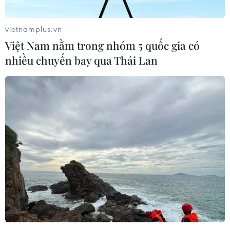
vietnamplus.vn
Việt Nam nằm trong nhóm 5 quốc gia có
nhiều chuyến bay qua Thái Lan
Buýt 2 tầng mui trần trung bình 7
khách/lượt, Sở GTVT Hà Nội nói gì?
29/10/2018 00:43
Lượng hành khách tuyến buýt 2 tầng City Tour này còn
thấp do đây là một sản phẩm du lịch nên đối tượng
phục vụ chính là du khách nên cần thời gian xây dựng,
quảng bá sản phẩm.