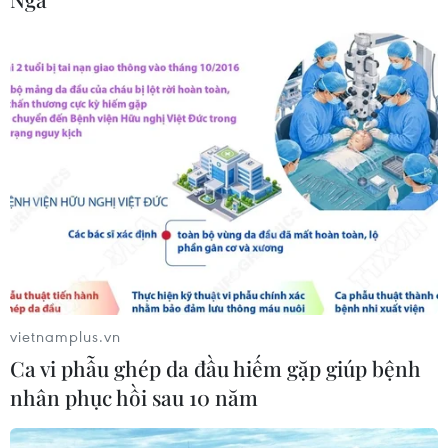
nguyên sơ duy nhất ở Đắk Lắk
04/08/2026 02:47
Hơn 400 tác phẩm gốm tâm linh
được trưng bày trên đỉnh núi Bà Đen
trong tháng 8
03/08/2026 09:52
Độc đáo ngôi chùa gần 200
năm tuổi tại Đồng Tháp
03/08/2026 07:22
vietnamplus.vn
Ca vi phẫu ghép da đầu hiếm gặp giúp bệnh
Xem thêm
nhân phục hồi sau 10 năm