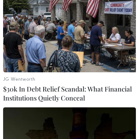
JG Wentworth
#Hạ Long City Tour
#Công viên Sun World
$30k In Debt Relief Scandal: What Financial
#Vinpearl Hạ Long
#Xe buýt hai tầng
Quảng Ninh
Institutions Quietly Conceal
Theo dõi VietnamPlus