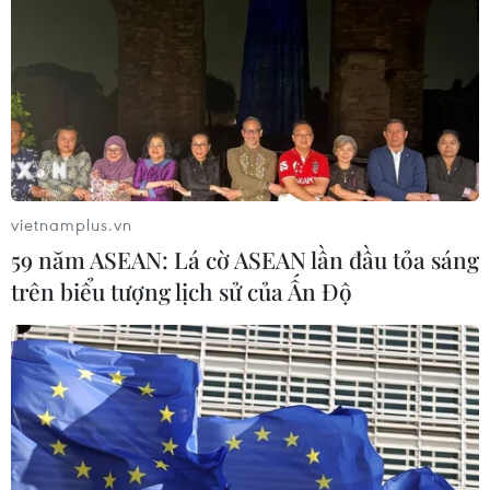
TIN LIÊN QUAN
vietnamplus.vn
59 năm ASEAN: Lá cờ ASEAN lần đầu tỏa sáng
trên biểu tượng lịch sử của Ấn Độ