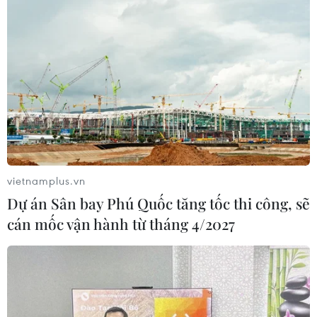
Hạ Long xóa định kiến du lịch 'một mùa'
của miền Bắc
13/06/2019 06:55
Hạ Long đã lột xác trở thành điểm đến du lịch sôi động
suốt 4 mùa. Bất chấp thời tiết nóng hay lạnh, những
dòng khách cứ tấp nập đến thành phố này, bằng cả
đường bộ, đường không, đường thủy.
vietnamplus.vn
Dự án Sân bay Phú Quốc tăng tốc thi công, sẽ
cán mốc vận hành từ tháng 4/2027