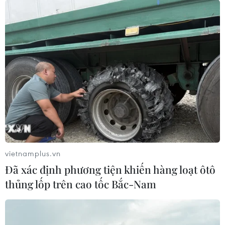
Dịch vụ khám phá Vịnh Hạ Long bằng trực thăng đã thu
hút nhiều sự quan tâm của báo chí quốc tế. Ngoài ra,
du khách còn có nhiều lựa chọn khám phá khác khi đến
với kỳ quan thế giới này.
vietnamplus.vn
Đã xác định phương tiện khiến hàng loạt ôtô
thủng lốp trên cao tốc Bắc-Nam