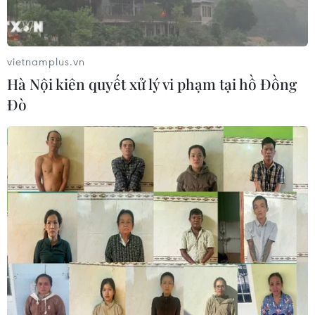
Điểm hẹn ngắm băng trôi và cá voi ở
Canada
05/08/2026 01:08
vietnamplus.vn
Hà Nội kiên quyết xử lý vi phạm tại hồ Đồng
Lễ hội Văn hóa, Du lịch Mường Lò
Đò
năm 2026 sẽ diễn ra từ ngày 25/9 đến
2/10
04/08/2026 14:37
Ninh Bình được đề cử hạng mục
Điểm đến mới nổi hàng đầu châu Á
2026
04/08/2026 09:14
Trung tâm Gốm Bát