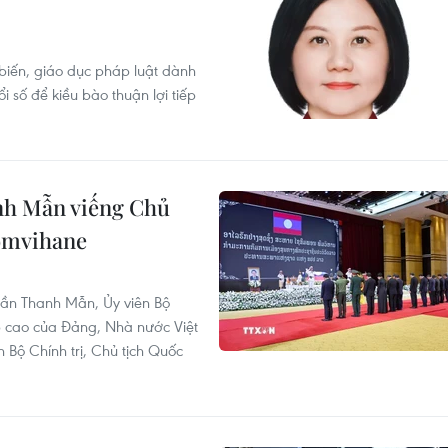
 biến, giáo dục pháp luật dành
số để kiều bào thuận lợi tiếp
nh Mẫn viếng Chủ
omvihane
Trần Thanh Mẫn, Ủy viên Bộ
ấp cao của Đảng, Nhà nước Việt
Bộ Chính trị, Chủ tịch Quốc