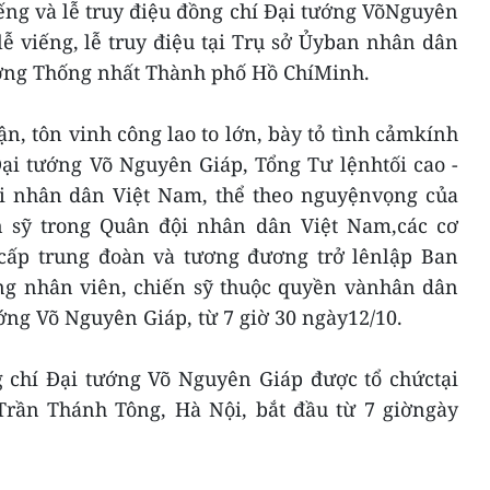
iếng và lễ truy điệu đồng chí Đại tướng VõNguyên
 lễ viếng, lễ truy điệu tại Trụ sở Ủyban nhân dân
ường Thống nhất Thành phố Hồ ChíMinh.
ận, tôn vinh công lao to lớn, bày tỏ tình cảmkính
ại tướng Võ Nguyên Giáp, Tổng Tư lệnhtối cao -
i nhân dân Việt Nam, thể theo nguyệnvọng của
n sỹ trong Quân đội nhân dân Việt Nam,các cơ
 cấp trung đoàn và tương đương trở lênlập Ban
ông nhân viên, chiến sỹ thuộc quyền vànhân dân
ớng Võ Nguyên Giáp, từ 7 giờ 30 ngày12/10.
g chí Đại tướng Võ Nguyên Giáp được tổ chứctại
 Trần Thánh Tông, Hà Nội, bắt đầu từ 7 giờngày