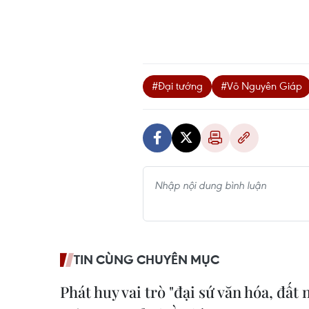
#Đại tướng
#Võ Nguyên Giáp
TIN CÙNG CHUYÊN MỤC
Phát huy vai trò "đại sứ văn hóa, đất