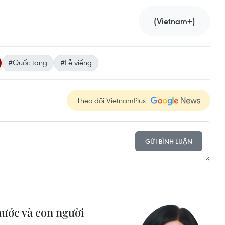
(Vietnam+)
#Quốc tang
#Lễ viếng
Theo dõi VietnamPlus
GỬI BÌNH LUẬN
 nước và con người