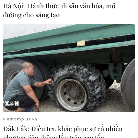
Hà Nội: 'Đánh thức' di sản văn hóa, mở
đường cho sáng tạo
Tác phẩm điện ảnh “Mưa đỏ” và hành trình gắn kết
chiến lược Việt-Lào
03/08/2026 07:23
vietnamplus.vn
Đắk Lắk: Điều tra, khắc phục sự cố nhiều
phương tiện thủng lốp trên cao tốc