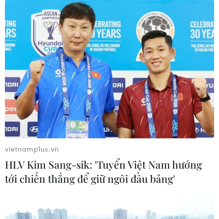
Ngày 5/7, các thẩm phán của Tòa án Hiến pháp đã
tiến hành xem xét tính hợp hiếncủa dự luật, sau khi
có những kháng nghị cáo buộc dự luật trên nhằm
lật đổ chếđộ quân chủ lập hiến.
Phán quyết của Tòa án Hiến pháp đã giải tỏa căng
thẳng ở Thái Lan xung quanh vấnđề này. Trước khi
tòa ra phán quyết, hàng trăm cảnh sát đã được triển
khai xungquanh tòa nhà tòa án để bảo đảm an
ninh, trong khi Thủ tướng Yingluck Shinawatra
kêugọi tất cả các bên kiềm chế tránh để xảy ra bạo
vietnamplus.vn
lực và chấp nhận phán quyết củaTòa án Hiến
HLV Kim Sang-sik: 'Tuyển Việt Nam hướng
pháp./.
tới chiến thắng để giữ ngôi đầu bảng'
(TTXVN)