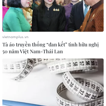
Việt Nam và Lào thúc đẩy hợp tác khoa học
05/08/2026 23:43
vietnamplus.vn
Tà áo truyền thống “đan kết” tình hữu nghị
50 năm Việt Nam-Thái Lan
Thái Lan: Lạm phát hạ nhiệt nhưng tiếp tục chịu sức
ép từ giá năng lượng
05/08/2026 22:59