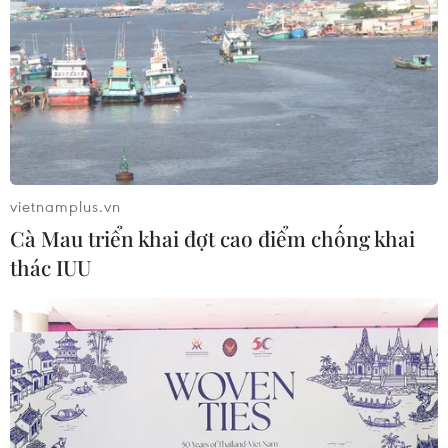
Việt Nam-Lào đẩy mạnh hợp tác về lý luận và chính
trị
04/08/2026 13:39
vietnamplus.vn
Cà Mau triển khai đợt cao điểm chống khai
thác IUU
Bộ trưởng Bộ Công an Lương Tam Quang tiếp
Quốc vụ khanh Bộ Nội vụ Campuchia
04/08/2026 13:35