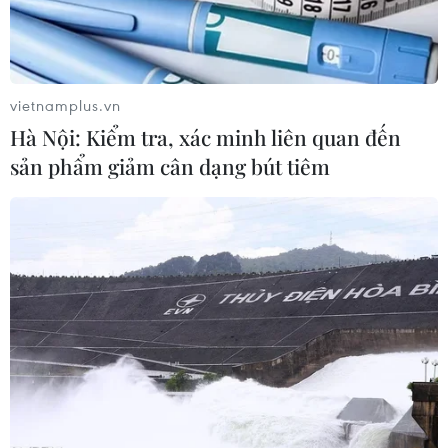
Việt Nam-Lào đẩy mạnh hợp tác toàn diện về quốc
vietnamplus.vn
phòng
Hà Nội: Kiểm tra, xác minh liên quan đến
05/08/2026 14:58
sản phẩm giảm cân dạng bút tiêm
Thường trực Ban Bí thư Trần Cẩm Tú tiếp Đại sứ
Singapore Rajpal Singh
05/08/2026 14:54