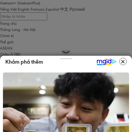
Vietnam+ (VietnamPlus)
Tiếng Việt
English
Français
Español
中文
Русский
Trang chủ
Thăng Long - Hà Nội
Chính trị
Thế giới
ASEAN
Châu Á-TBD
Trung Đông
Khám phá thêm
Châu Âu
Châu Mỹ
Châu Phi
Kinh tế
Kinh doanh
Tài chính
Tín dụng nông thôn
Chứng khoán
Bất động sản
Doanh nghiệp
Thông tin doanh nghiệp