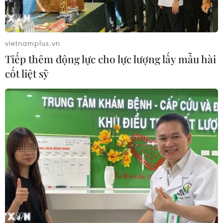
Vụ kiện 1MDB: Cựu Thủ tướng Malaysia bị yêu cầu
bồi thường hơn 5,6 tỷ USD
vietnamplus.vn
04/08/2026 03:48
Tiếp thêm động lực cho lực lượng lấy mẫu hài
cốt liệt sỹ
Nền kinh tế lớn nhất Đông Nam Á có thể tăng
trưởng 6% trong năm 2026
03/08/2026 22:00