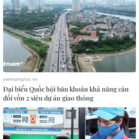
vietnamplus.vn
Đại biểu Quốc hội băn khoăn khả năng cân
#Tòa án Hiến pháp Thái Lan
#Đảng Vì nước Thái
#Pheu Thai
#Hiến pháp
Pháp
Thái Lan
đối vốn 2 siêu dự án giao thông
Facebook
Twitter
Lưu bài viết
Copy link
Theo dõi VietnamPlus
Tin cùng chuyên mục