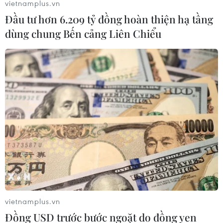
vietnamplus.vn
Đầu tư hơn 6.209 tỷ đồng hoàn thiện hạ tầng
Chủ tịch Quốc hội kiêm Chủ tịch Hạ viện Thái Lan
dùng chung Bến cảng Liên Chiểu
tham quan Nhà Quốc hội
05/08/2026 09:37
Chủ tịch Quốc hội kiêm Chủ tịch Hạ viện Thái Lan
viếng Lăng Bác và tưởng niệm Anh hùng liệt sỹ
05/08/2026 09:20
vietnamplus.vn
Đồng USD trước bước ngoặt do đồng yen