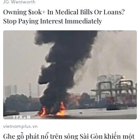
JG Wentworth
Owning $10k+ In Medical Bills Or Loans?
Stop Paying Interest Immediately
#Mexico
#ma túy
Mexico
vietnamplus.vn
Ghe gỗ phát nổ trên sông Sài Gòn khiến một