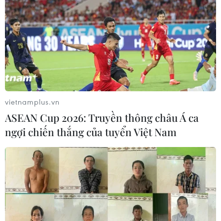
vietnamplus.vn
ASEAN Cup 2026: Truyền thông châu Á ca
ngợi chiến thắng của tuyển Việt Nam
Tất cả người dân chuẩn
Độc đáo hình ảnh Đại sứ
bị sinh con chú ý quy
Pháp mặc áo dài "chấm
định phạt tới 30 triệu
thi" tiếng Pháp
đồng từ 15/5