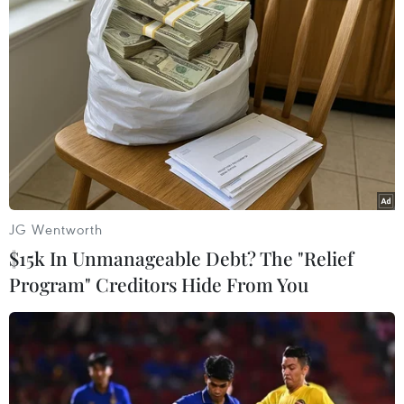
của Huấn "Hoa Hồng"
xịt vòi cao áp vào thợ
tháo dỡ nhà sát vách
JG Wentworth
$15k In Unmanageable Debt? The "Relief
Program" Creditors Hide From You