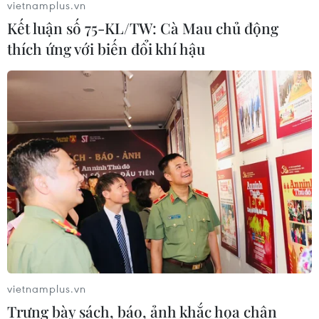
vietnamplus.vn
nữ mắc kẹt trong thang
gian văn hóa với những
Kết luận số 75-KL/TW: Cà Mau chủ động
máy thẩm mỹ viện
áng văn chương châu Âu
thích ứng với biến đổi khí hậu
và Việt Nam đương đại
vietnamplus.vn
Trưng bày sách, báo, ảnh khắc họa chân