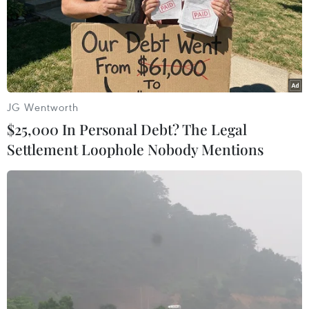
Du khách hoảng hốt khi
Dự thảo Điều lệ mới sẽ
bức tường gần Lâu đài
“khóa van" lạm thu quỹ
Kumamoto bất ngờ sụp
phụ huynh đầu năm?
đổ
JG Wentworth
$25,000 In Personal Debt? The Legal
Settlement Loophole Nobody Mentions