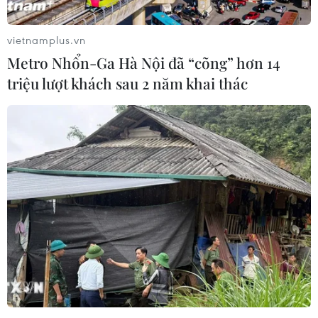
vietnamplus.vn
Metro Nhổn-Ga Hà Nội đã “cõng” hơn 14
triệu lượt khách sau 2 năm khai thác
Sắc màu Nga - ASEAN
Chiến dịch 500 ngày
trên đường phố Kazan
đêm cho khát vọng cháy
bỏng đoàn tụ thân nhân
liệt sỹ