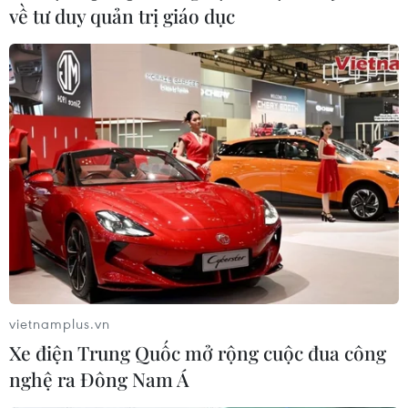
về tư duy quản trị giáo dục
Khi xương lá hóa tác
Đột kích quán bar Revo
phẩm nghệ thuật độc
liên quan tới đường dây
bản
ma túy phức tạp tại
Thành phố Hồ Chí Minh
vietnamplus.vn
Xe điện Trung Quốc mở rộng cuộc đua công
nghệ ra Đông Nam Á