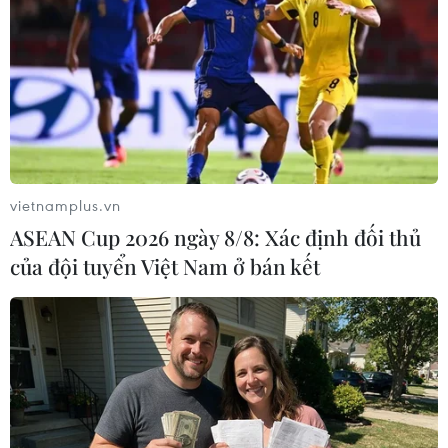
Tuyển thủ Indonesia cúi
HLV Kim Sang-sik nói
đầu thành khẩn xin lỗi
thẳng về Đình Bắc sau
người hâm mộ xứ vạn
khi tuyển Việt Nam bị
đảo
Singapore cầm hòa
vietnamplus.vn
ASEAN Cup 2026 ngày 8/8: Xác định đối thủ
của đội tuyển Việt Nam ở bán kết