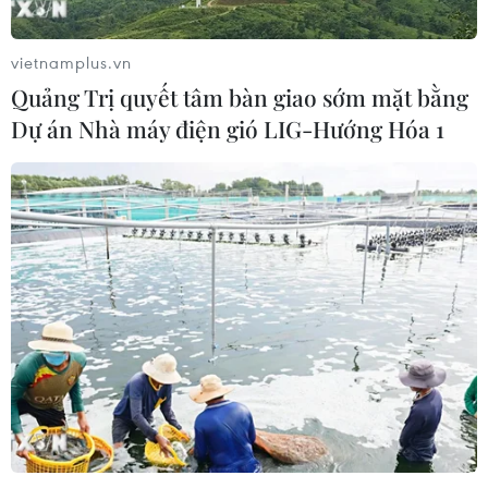
bò giả, bò bệnh tại
bar ở Hà Nội, cột khói
Thành phố Hồ Chí Minh
bốc cao hàng chục mét
vietnamplus.vn
Quảng Trị quyết tâm bàn giao sớm mặt bằng
Dự án Nhà máy điện gió LIG-Hướng Hóa 1
Cận cảnh giải cứu 7 phụ
Chu du qua các không