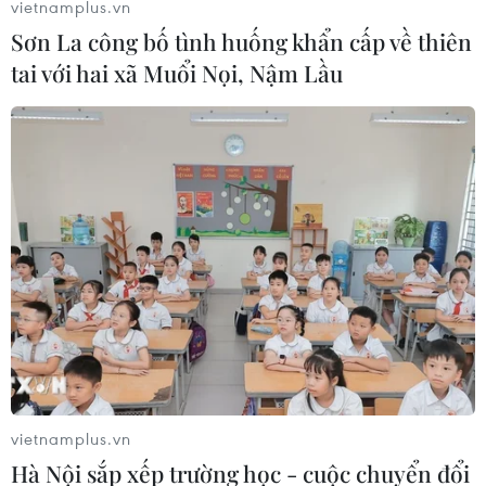
vietnamplus.vn
Sơn La công bố tình huống khẩn cấp về thiên
tai với hai xã Muổi Nọi, Nậm Lầu
Thi Lịch sử tốt nghiệp
Chiến thuật "60 - 30"
THPT: Tại sao chuyên
môn Toán thi tốt nghiệp
gia khuyên làm câu
THPT 2026: Cách sĩ tử
Đúng/Sai trước?
bứt phá lấy điểm tối đa
vietnamplus.vn
Hà Nội sắp xếp trường học - cuộc chuyển đổi