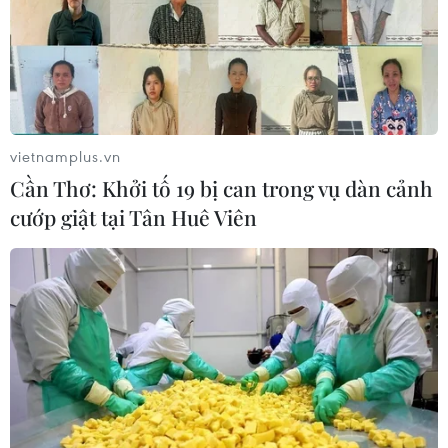
vietnamplus.vn
Cần Thơ: Khởi tố 19 bị can trong vụ dàn cảnh
cướp giật tại Tân Huê Viên
Nhà lãnh đạo Kim Jong-
Công an Thành phố Hồ
un ra lệnh thần tốc hiện
Chí Minh tiếp nhận 33
đại hóa vũ khí
công dân bị Mỹ trục xuất