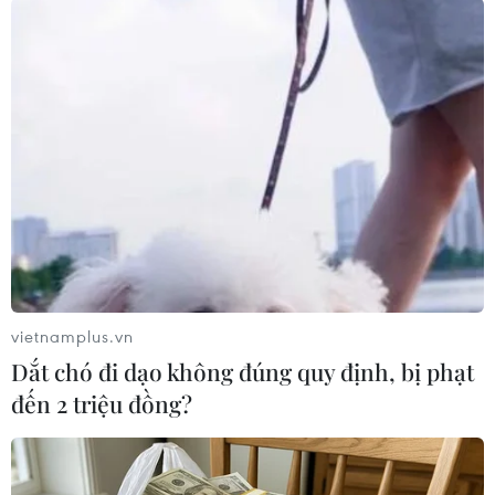
đến 2 triệu đồng?
ngự trước bán kết
ASEAN Cup?
vietnamplus.vn
Dắt chó đi dạo không đúng quy định, bị phạt
đến 2 triệu đồng?
Cảnh sát khám xét nơi ở
Khởi tố người đàn ông