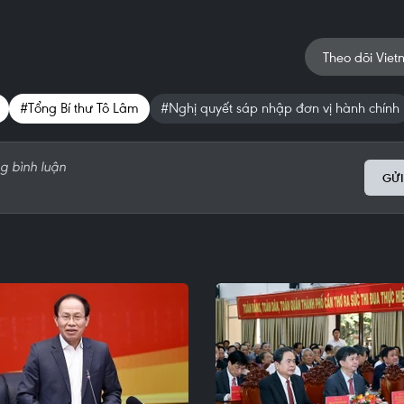
Theo dõi Viet
#Tổng Bí thư Tô Lâm
#Nghị quyết sáp nhập đơn vị hành chính
GỬI