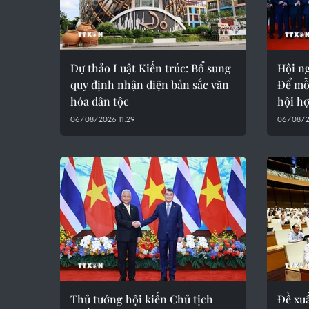
Dự thảo Luật Kiến trúc: Bổ sung
Hội ng
quy định nhận diện bản sắc văn
Để mỗ
hóa dân tộc
hội hợ
06/08/2026 11:29
06/08/20
Thủ tướng hội kiến Chủ tịch
Đề xuấ