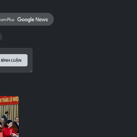
namPlus
 BÌNH LUẬN