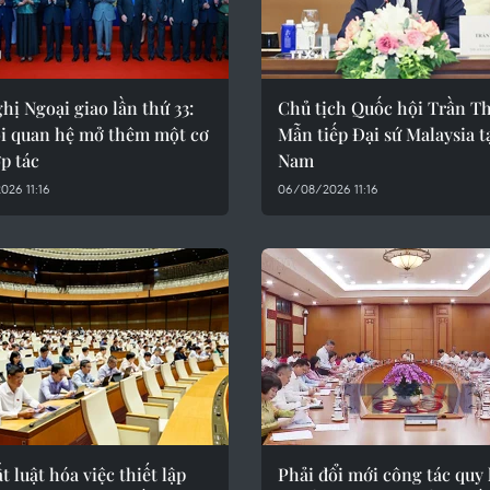
hị Ngoại giao lần thứ 33:
Chủ tịch Quốc hội Trần T
i quan hệ mở thêm một cơ
Mẫn tiếp Đại sứ Malaysia tạ
p tác
Nam
26 11:16
06/08/2026 11:16
t luật hóa việc thiết lập
Phải đổi mới công tác quy