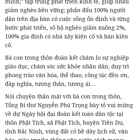
minh;” tập trung phát triển kinh tế, giúp nhau
giảm nghèo bền vững; phấn đấu 100% người
dân trên địa bàn có cuộc sống ổn định và từng
bước phát triển, số hộ nghèo giảm xuống 2%,
100% gia đình có nhà xây kiên cố và bán kiên
cố.
Bà con trong thôn đoàn kết chăm lo sự nghiệp
giáo dục, chăm sóc sức khỏe nhân dân, duy trì
phong trào văn hóa, thể thao, công tác đền ơn,
đáp nghĩa, tương thân, tương ái…
Nói chuyện thân mật với bà con trong thôn,
Tổng Bí thư Nguyễn Phú Trọng bày tỏ vui mừng
về dự Ngày hội đại đoàn kết toàn dân tộc tại
thôn Phật Tích, xã Phật Tích, huyện Tiên Du,
tỉnh Bắc Ninh, vùng đất có bề dày lịch sử, văn