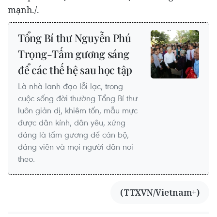
mạnh./.
Tổng Bí thư Nguyễn Phú
Trọng-Tấm gương sáng
để các thế hệ sau học tập
Là nhà lãnh đạo lỗi lạc, trong
cuộc sống đời thường Tổng Bí thư
luôn giản dị, khiêm tốn, mẫu mực
được dân kính, dân yêu, xứng
đáng là tấm gương để cán bộ,
đảng viên và mọi người dân noi
theo.
(TTXVN/Vietnam+)