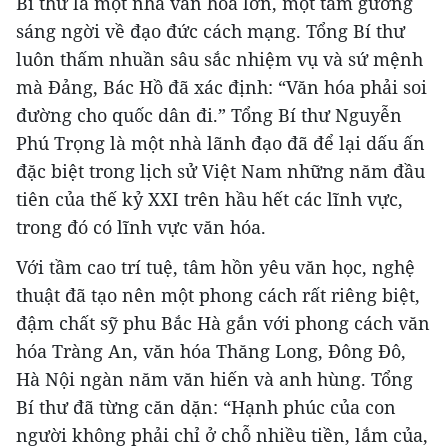
Bí thư là một nhà văn hóa lớn, một tấm gương
sáng ngời về đạo đức cách mạng. Tổng Bí thư
luôn thấm nhuần sâu sắc nhiệm vụ và sứ mệnh
mà Đảng, Bác Hồ đã xác định: “Văn hóa phải soi
đường cho quốc dân đi.” Tổng Bí thư Nguyễn
Phú Trọng là một nhà lãnh đạo đã để lại dấu ấn
đặc biệt trong lịch sử Việt Nam những năm đầu
tiên của thế kỷ XXI trên hầu hết các lĩnh vực,
trong đó có lĩnh vực văn hóa.
Với tầm cao trí tuệ, tâm hồn yêu văn học, nghệ
thuật đã tạo nên một phong cách rất riêng biệt,
đậm chất sỹ phu Bắc Hà gắn với phong cách văn
hóa Tràng An, văn hóa Thăng Long, Đông Đô,
Hà Nội ngàn năm văn hiến và anh hùng. Tổng
Bí thư đã từng căn dặn: “Hạnh phúc của con
người không phải chỉ ở chỗ nhiều tiền, lắm của,