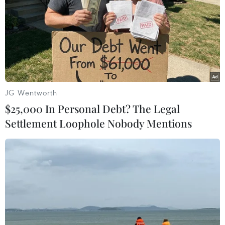
JG Wentworth
$25,000 In Personal Debt? The Legal
Settlement Loophole Nobody Mentions
#Thủy sản
#Nông nghiệp
#Khai thác
#Thời tiết
#Đầu tư
#Hỗ trợ
#Khoa học kỹ thuật
#Cá ngừ
#Đánh bắt xa bờ
#Chất lượng
#Bền vững