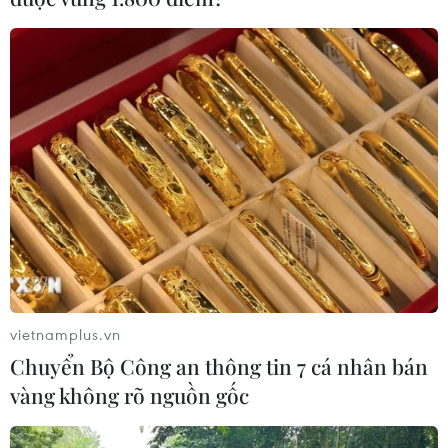
trước.
vietnamplus.vn
Chuyển Bộ Công an thông tin 7 cá nhân bán
vàng không rõ nguồn gốc