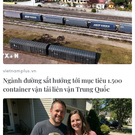
diện tích lại giảm so với cùng kỳ năm trước, cụ
thể: Bạc Liêu, diện tích nuôi tôm 115.767 ha
(giảm 4,0%), sản lượng 46.832 tấn (tăng 7,5%);
Trà Vinh có diện tích 19.408 (giảm 25%), sản
lượng 10.842 (tăng 19,9%), riêng tỉnh Kiên
Giang cả diện tích và sản lượng đều tăng so với
cùng kỳ năm trước với diện tích 88.699 ha (tăng
2%), sản lượng 27.423 tấn (tăng 30,4%).
vietnamplus.vn
Trong khi đó, Cà Mau là tỉnh có diện tích và sản
Ngành đường sắt hướng tới mục tiêu 1.500
lượng lớn nhất vùng nhưng diện tích và sản
container vận tải liên vận Trung Quốc
lượng đều giảm so với cùng kỳ năm trước với
diện tích nuôi khoảng 263.535 ha (giảm 1,2%),
sản lượng là 84.500 tấn (giảm 1,2 %)./.
(Vietnam+)