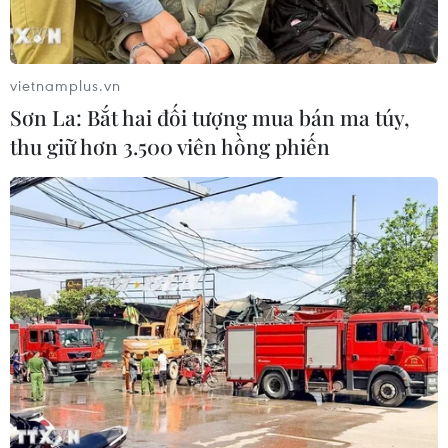
vietnamplus.vn
Đóng tàu vỏ thép: Ngư dân hào hứng,
Sơn La: Bắt hai đối tượng mua bán ma túy,
ngóng chờ vay vốn
thu giữ hơn 3.500 viên hồng phiến
12/08/2014 12:48
Ngư dân đề xuất điều chỉnh lãi suất và thời gian vay
vốn cho việc đóng tàu, đối tượng vay vốn và giám sát
chặt chẽ vốn vay từ Nghị định 67 về đóng tàu cá vỏ
thép vươn khơi bám biển.