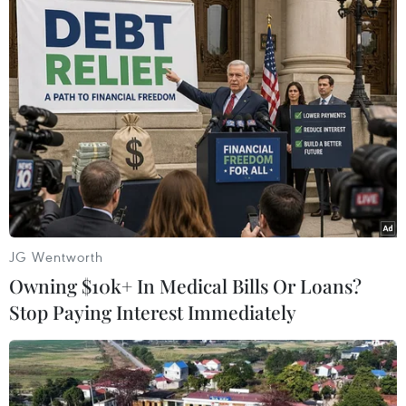
bằng sông Cửu Long 9 tháng đầu năm ước đạt
7.000 ha với sản lượng chỉ đạt 757.000 tấn. Tình
hình sản xuất tôm sú tháng Chín vẫn ổn định so
với tháng trước.
Diện tích và sản lượng cá tra của một số tỉnh
sản xuất chủ yếu như sau: Vĩnh Long diện tích
429ha (tăng 0,6%), sản lượng 68.819 tấn (giảm
8,5%); Đồng Tháp diện tích 2.150 ha (tăng 34%),
sản lượng 238.751 tấn (giảm 5,1%); Cần Thơ
diện tích 762 ha (giảm 6,8%), sản lượng 77.313
JG Wentworth
tấn (tăng 8,8%); Tiền Giang diện tích 173 ha
Owning $10k+ In Medical Bills Or Loans?
(tăng 44%), sản lượng 23.657 tấn (giảm 5,1%);
Stop Paying Interest Immediately
Bến Tre diện tích 690 ha (tăng 5,3%), sản lượng
129.230 tấn (giảm 0,5%).
Một số tỉnh có sản lượng tôm sú tăng khá nhưng