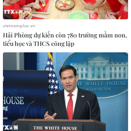
Sửa đổi Luật Dầu khí: Phân cấp,
phân quyền nhưng phải kiểm soát
rủi ro
vietnamplus.vn
08/08/2026 11:05
Hải Phòng dự kiến còn 780 trường mầm non,
tiểu học và THCS công lập
Giải quyết khó khăn, vướng mắc
trong lĩnh vực thuế và hải quan
08/08/2026 09:54
Mỹ chi hơn 2 tỷ USD thúc đẩy ngành
pin và khoáng sản nội địa
08/08/2026 08:16