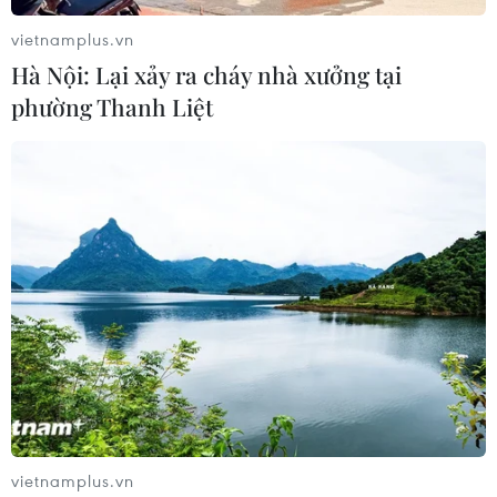
vietnamplus.vn
Hà Nội: Lại xảy ra cháy nhà xưởng tại
phường Thanh Liệt
Cán bộ ngân hàng ủng hộ 5 tỷ đồng hỗ trợ
ngư dân Quảng Ngãi
27/07/2014 01:38
Với tấm lòng hướng về Biển Đông, cán bộ, nhân viên
ngành ngân hàng đã đóng góp ủng hộ số tiền 5 tỷ
đồng hỗ trợ cho ngư dân Quảng Ngãi.
vietnamplus.vn