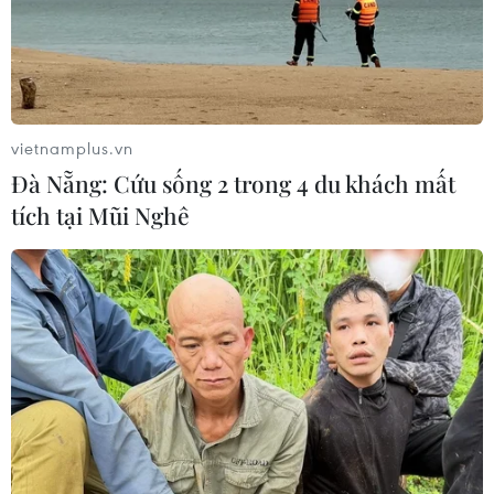
Theo dõi VietnamPlus
vietnamplus.vn
Đà Nẵng: Cứu sống 2 trong 4 du khách mất
tích tại Mũi Nghê
TIN LIÊN QUAN