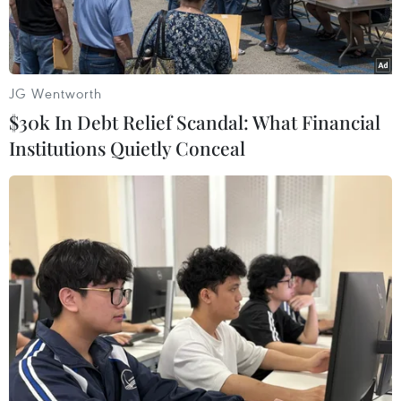
đầu năm đạt 4,735 triệu tấn, tăng 4,8% so với
cùng kỳ năm trước.
JG Wentworth
$30k In Debt Relief Scandal: What Financial
Institutions Quietly Conceal
Thu mua cá ngừ đại dương tại cảng Hòn Rớ, Khánh Hòa. (Ảnh:
Nguyên Lý/TTXVN)