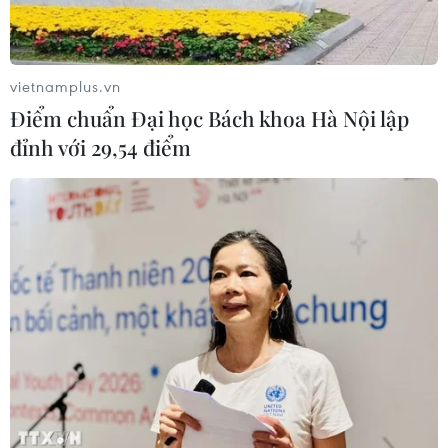
vietnamplus.vn
Điểm chuẩn Đại học Bách khoa Hà Nội lập
đỉnh với 29,54 điểm
TIN CÙNG CHUYÊN MỤC
Chứng khoán tuần tới: VN-Index có
vượt được vùng 1.800 điểm?
09/08/2026 10:42