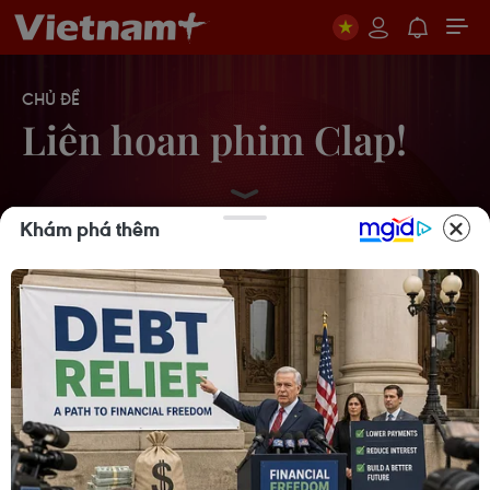
CHỦ ĐỀ
Liên hoan phim Clap!
Khám phá thêm
Liên hoan phim “Clap!” lần đầu tiên:
Khép lại một chặng đường
26/01/2015 08:49
Phim video với “Mắt liên kết”: Xu
hướng nghệ thuật và tương tác
24/01/2015 01:45