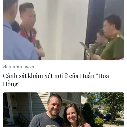
07/01/2015 07:41
Việt Nam lần đầu tổ chức liên hoan
phim dành cho những tài năng mới
22/12/2014 08:35
Xem thêm
vietnamplus.vn
Cảnh sát khám xét nơi ở của Huấn "Hoa
Hồng"
CƠ QUAN CHỦ QUẢN: THÔNG TẤN XÃ VIỆT NAM
Tổng Biên tập: TRẦN TIẾN DUẨN