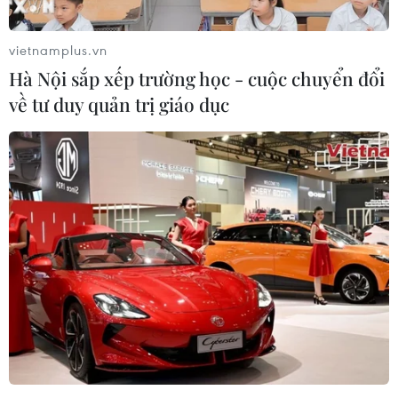
trên thế giới và có mặt khắp các
thị trường khó tính như Mỹ, Đức,
Pháp, Anh, Hà Lan, Tây Ban Nha,
vietnamplus.vn
Nhật Bản.
Hà Nội sắp xếp trường học - cuộc chuyển đổi
về tư duy quản trị giáo dục
(TTXVN/Vietnam+)