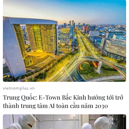
quy mô 1.100 gian hàng.
vietnamplus.vn
Trung Quốc: E-Town Bắc Kinh hướng tới trở
thành trung tâm AI toàn cầu năm 2030
Nhiều công ty, tập đoàn cao su Đức muốn
mở rộng hợp tác với Việt Nam
22/04/2023 00:40