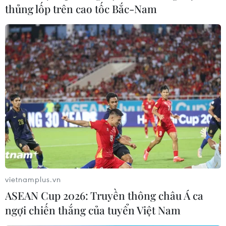
thủng lốp trên cao tốc Bắc-Nam
Khai mạc Triển lãm quốc tế ngành nhựa
và cao su lần thứ 21
18/10/2023 08:23
vietnamplus.vn
VietnamPlas 2023 thu hút 625 đơn vị đến từ 22 quốc gia
ASEAN Cup 2026: Truyền thông châu Á ca
và vùng lãnh thổ tham gia như Trung Quốc, Ấn Độ,
ngợi chiến thắng của tuyển Việt Nam
Pháp, Italy, Australia, Brazil, Nga, Hoa Kỳ, Việt Nam…với