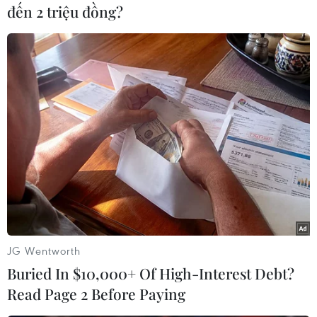
đến 2 triệu đồng?
đốc Informa Markets Việt Nam, cho biết sản
lượng nhựa toàn cầu đã tăng gần gấp đôi kể từ
đầu thế kỷ, dự kiến sẽ tiếp tục tăng trưởng
nhanh do gia tăng dân số, sức mua và nhu cầu
tiêu thụ nhựa hằng ngày nêm ngành cần tìm
kiếm cơ hội phát triển mới. Đồng thời, doanh
nghiệp muốn đảm bảo tính bền vững, nâng cao
lợi ích kinh tế của ngành nhựa, cần giải pháp
giảm thiểu vật liệu nhựa không thể tái chế,
nguồn cung ứng thay thế, đầu tư vào công nghệ
tái chế cải tiến và phát triển nền kinh tế tuần
hoàn.
JG Wentworth
Buried In $10,000+ Of High-Interest Debt?
Read Page 2 Before Paying