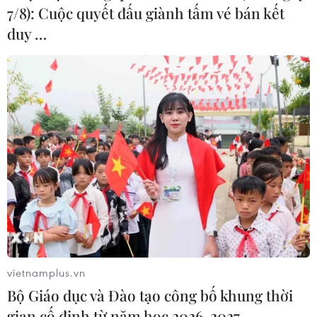
7/8): Cuộc quyết đấu giành tấm vé bán kết
duy …
vietnamplus.vn
Bộ Giáo dục và Đào tạo công bố khung thời
gian cố định từ năm học 2026-2027