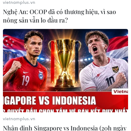
vietnamplus.vn
Nghệ An: OCOP đã có thương hiệu, vì sao
nông sản vẫn lo đầu ra?
vietnamplus.vn
Nhận định Singapore vs Indonesia (20h ngày