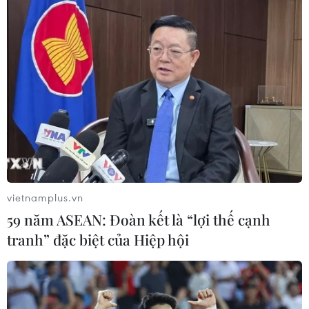
Kho dự trữ khí đốt của EU còn chưa
đầy 60% ngay trước mùa Đông
07/08/2026 01:50
Phòng vệ thương mại và bài học
"chuẩn bị kỹ-thắng lớn" của doanh
nghiệp Việt
07/08/2026 01:14
vietnamplus.vn
59 năm ASEAN: Đoàn kết là “lợi thế cạnh
Xem thêm
tranh” đặc biệt của Hiệp hội