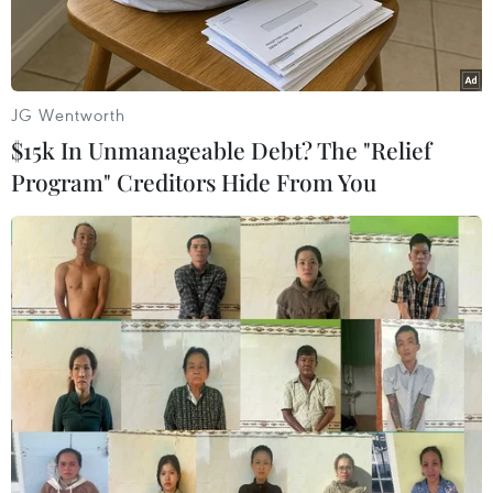
Minh.
JG Wentworth
$15k In Unmanageable Debt? The "Relief
Program" Creditors Hide From You
Đại biểu tham quan gian hàng trưng bày của các doanh
nghiệp tại triển lãm VietnamPlas 2023. (Ảnh: Văn Phúc/TTXVN)
Ngày 13/3, Công ty Informa Markets Việt Nam
phối hợp cùng Messe Düsseldorf Asia và các
hiệp hội doanh nghiệp, tổ chức xúc tiến thương
mại Việt Nam, tổ chức khai mạc Triển lãm quốc