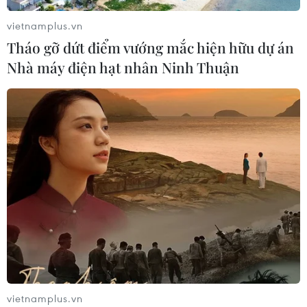
vietnamplus.vn
Tháo gỡ dứt điểm vướng mắc hiện hữu dự án
Giá vàng hướng tới tuần tăng mạnh
Nhà máy điện hạt nhân Ninh Thuận
nhất kể từ tháng 1/2026
07/08/2026 08:14
Hạn hán nghiêm trọng đe dọa "huyết
mạch" kinh tế châu Âu
07/08/2026 07:58
Để trái sầu riêng đáp ứng yêu cầu
xuất khẩu bền vững
07/08/2026 07:34
vietnamplus.vn