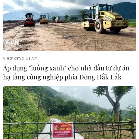
mua thêm 20 tấn vàng trong tháng 7
07/08/2026 15:21
Chuyên gia quốc tế đánh giá tích cực
về tiền đồng của Việt Nam
vietnamplus.vn
07/08/2026 12:46
Áp dụng "luồng xanh" cho nhà đầu tư dự án
hạ tầng công nghiệp phía Đông Đắk Lắk
Phép thử sức chống chịu của kinh tế
ASEAN
07/08/2026 12:35
Thuế polysilicon: Doanh nghiệp Hàn