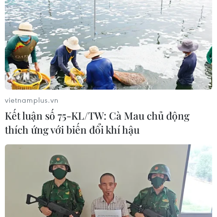
Bốn triển lãm kiến tạo cơ hội hợp tác
ngành Sơn, Giấy, Cao su, Nhựa
06/04/2023 04:40
Triển lãm thương mại quốc tế chuyên ngành Sơn, Giấy,
Cao su, Nhựa dự kiến có trên 230 doanh nghiệp đến từ
20 quốc gia và vùng lãnh thổ tham gia trưng bày cập
nhật sản phẩm, kỹ thuật, công nghệ mới
vietnamplus.vn
Kết luận số 75-KL/TW: Cà Mau chủ động
thích ứng với biến đổi khí hậu