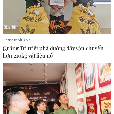
vietnamplus.vn
Quảng Trị triệt phá đường dây vận chuyển
hơn 210kg vật liệu nổ