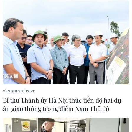
CƠ QUAN CHỦ QUẢN: THÔNG TẤN XÃ VIỆT NAM
Tổng Biên tập: TRẦN TIẾN DUẨN
Phó Tổng Biên tập: NGUYỄN THỊ TÁM, KHÚC THANH
THỦY
Sở hữu trí tuệ
Quy định sử dụng
vietnamplus.vn
RSS
Hỗ trợ
Bí thư Thành ủy Hà Nội thúc tiến độ hai dự
Ngôn ngữ
TTXVN
án giao thông trọng điểm Nam Thủ đô
Dịch vụ tin
Quảng cáo
Liên hệ