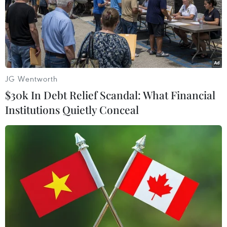
#Tết Nguyên đán
#Ất Mùi
#Lễ tình nhân
#Quà tặng
#Chocolate
#Valentine
Tp. Hồ Chí Minh
JG Wentworth
$30k In Debt Relief Scandal: What Financial
Institutions Quietly Conceal
Theo dõi VietnamPlus
TIN LIÊN QUAN