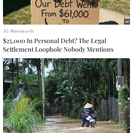
JG Wentworth
$25,000 In Personal Debt? The Legal
Settlement Loophole Nobody Mentions
Chợ hoa Hồ Thị Kỷ - chợ hoa đầu mối lớn nhất Thành phố Hồ
Chí Minh. (Ảnh: Phương Vy/TTXVN)
Năm nay, ngày Lễ tình nhân (14/2) rơi vào đúng
dịp cận Tết Nguyên đán Ất Mùi năm 2015 nên
dù các đơn vị sản xuất, kinh doanh đã tung ra