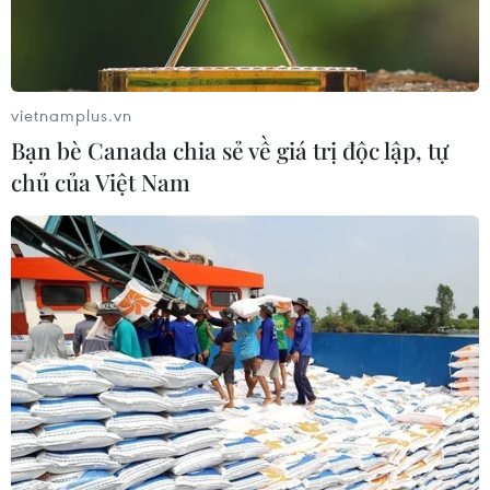
vietnamplus.vn
Bạn bè Canada chia sẻ về giá trị độc lập, tự
chủ của Việt Nam
Thông điệp tình yêu đôi lứa ý nghĩa trong
ngày lễ tình nhân 2015
11/02/2015 06:00
Mùa Valentine năm nay, thông điệp về tình yêu lứa đôi
được gửi gắm qua những món quà đầy ý nghĩa được
"hình tượng hóa" qua những mẫu thiết kế đồng hồ được