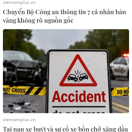
vietnamplus.vn
Chuyển Bộ Công an thông tin 7 cá nhân bán
vàng không rõ nguồn gốc
TIN CÙNG CHUYÊN MỤC
Giá gạo Việt Nam đi ngược xu hướng
với các nước xuất khẩu lớn
09/08/2026 04:23
Galaxy Z Fold 8 vượt bản
Ultra, trở thành 'át chủ bài' doanh số
tại Việt Nam?
09/08/2026 04:14
vietnamplus.vn
Tai nạn xe buýt và sự cố xe bồn chở xăng dầu