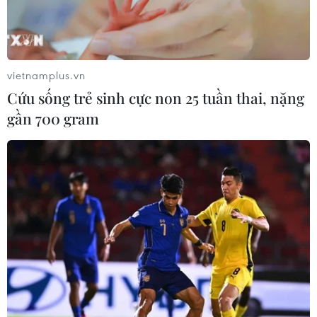
vietnamplus.vn
Cứu sống trẻ sinh cực non 25 tuần thai, nặng
gần 700 gram