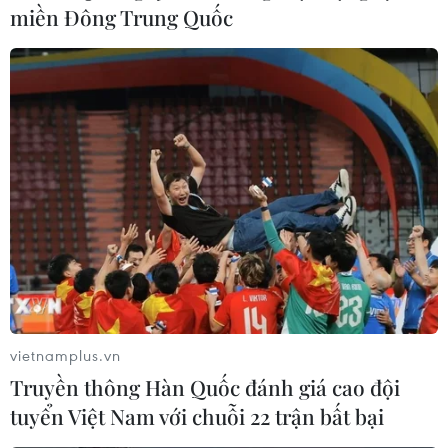
miền Đông Trung Quốc
Bốn sắc son tô điểm cho bờ môi quyến rũ
ngày lễ Tình nhân
13/02/2015 07:23
Bờ môi luôn là điểm quyến rũ nhất trên gương mặt
người phụ nữ. Trong một ngày lễ ngọt ngào như
Valentine, hãy biến đôi môi bạn thành một đóa hoa
hương sắc.
vietnamplus.vn
Truyền thông Hàn Quốc đánh giá cao đội
tuyển Việt Nam với chuỗi 22 trận bất bại