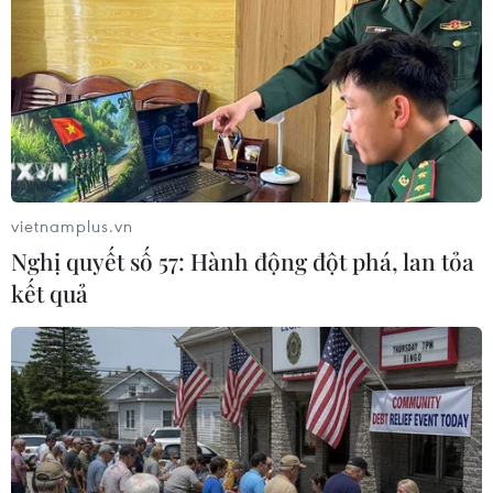
Vì sức mua trên thị trường yếu nên giá cả các
sản phẩm hoa tươi sẽ khó có hiện tượng tăng
giá sốt hàng, mà sẽ duy trì ở mức ổn định như
ngày thường./.
(TTXVN/Vietnam+)
vietnamplus.vn
Nghị quyết số 57: Hành động đột phá, lan tỏa
kết quả