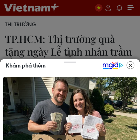
THỊ TRƯỜNG
TP.HCM: Thị trường quà
tặng ngày Lễ tình nhân trầm
lắng
Khám phá thêm
Mỹ Phương
13/02/2015 23:14
Năm nay, ngày Lễ tình nhân vào dịp cận Tết nên
dù cơ sở kinh doanh tung ra những quà tặng mới
và độc đáo nhưng thị trường vẫn trầm lắng.