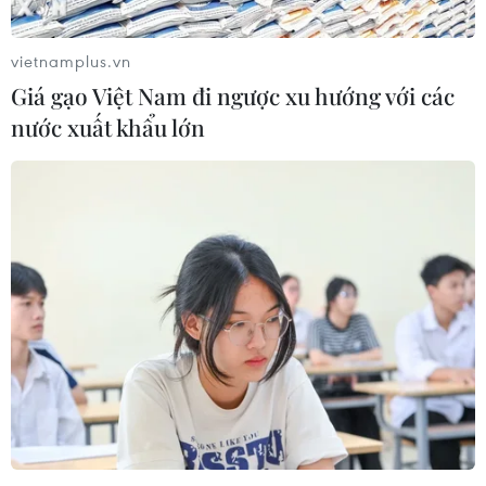
chế tác tinh xảo.
vietnamplus.vn
Giá gạo Việt Nam đi ngược xu hướng với các
nước xuất khẩu lớn
Những món "đốn tim" tín đồ thời trang
Việt trong dịp Valentine
13/02/2015 01:33