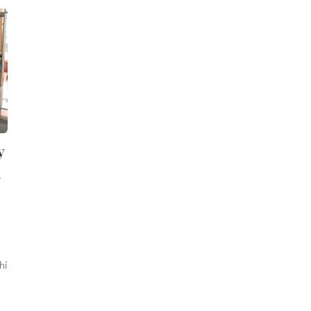
y
h
hí