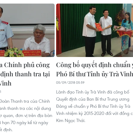
a Chính phủ công
Công bố quyết định chuẩn 
định thanh tra tại
Phó Bí thư Tỉnh ủy Trà Vin
 Vinh
05/09/2018 05:59
Lãnh đạo Tỉnh ủy Trà Vinh đã công bố
1
Quyết định của Ban Bí thư Trung ương
, Đoàn Thanh tra của Chính
Đảng về chuẩn y Phó Bí thư Tỉnh ủy Trà
ành thanh tra các nội dung
Vinh nhiệm kỳ 2015-2020 đối với đồng c
cơ quan, đơn vị trên địa bàn
Kim Ngọc Thái.
ời hạn 70 ngày kể từ ngày
t định.