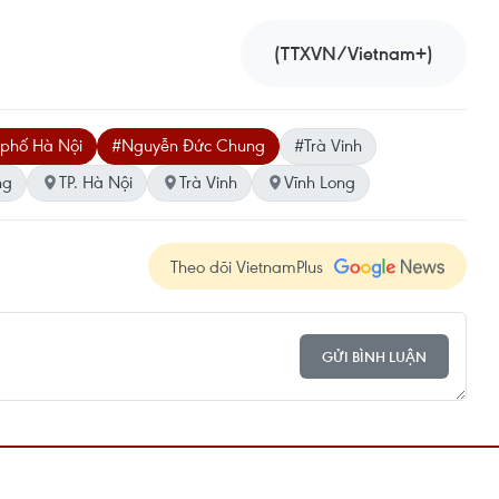
(TTXVN/Vietnam+)
 phố Hà Nội
#Nguyễn Đức Chung
#Trà Vinh
ng
TP. Hà Nội
Trà Vinh
Vĩnh Long
Theo dõi VietnamPlus
GỬI BÌNH LUẬN