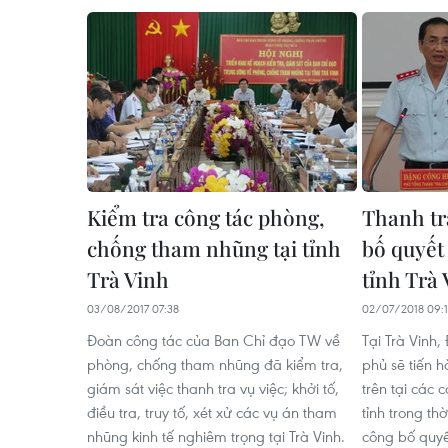
Kiểm tra công tác phòng,
Thanh tr
chống tham nhũng tại tỉnh
bố quyết 
Trà Vinh
tỉnh Trà
03/08/2017 07:38
02/07/2018 09:1
Đoàn công tác của Ban Chỉ đạo TW về
Tại Trà Vinh
phòng, chống tham nhũng đã kiểm tra,
phủ sẽ tiến h
giám sát việc thanh tra vụ việc; khởi tố,
trên tại các 
điều tra, truy tố, xét xử các vụ án tham
tỉnh trong th
nhũng kinh tế nghiêm trọng tại Trà Vinh.
công bố quyế