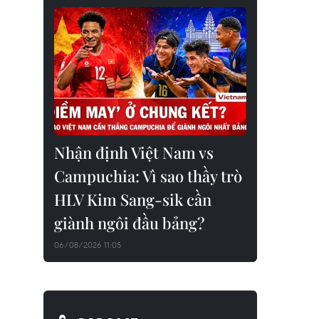
Nhận định Việt Nam vs
Campuchia: Vì sao thầy trò
HLV Kim Sang-sik cần
giành ngôi đầu bảng?
06/08/2026 11:05