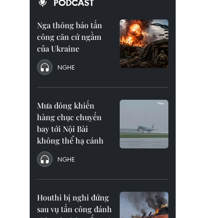
PODCAST
Nga thông báo tấn
công căn cứ ngầm
của Ukraine
NGHE
Mưa dông khiến
hàng chục chuyến
bay tới Nội Bài
không thể hạ cánh
NGHE
Houthi bị nghi đứng
sau vụ tấn công đánh