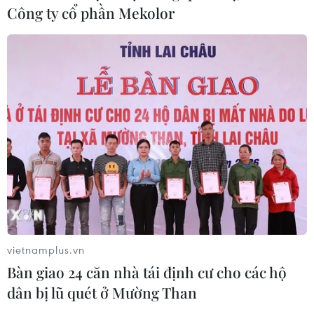
Công ty cổ phần Mekolor
Dự thảo Luật Kiến trúc: Bổ sung quy
định nhận diện bản sắc văn hóa dân
tộc
06/08/2026 11:29
Khởi động xét chọn Doanh nghiệp
đạt chuẩn văn hóa kinh doanh Việt
Nam 2026
06/08/2026 10:42
Xã Tây Giang khai mạc Ngày hội văn
vietnamplus.vn
hóa Cơ Tu lần thứ 1
Bàn giao 24 căn nhà tái định cư cho các hộ
06/08/2026 10:38
dân bị lũ quét ở Mường Than