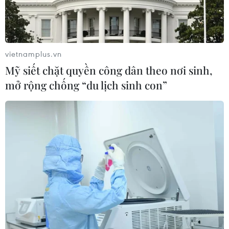
cao nhất” trong kỳ thi Olympic Vật lý quốc tế
vietnamplus.vn
Mỹ siết chặt quyền công dân theo nơi sinh,
mở rộng chống “du lịch sinh con”
Nữ sinh Hải Phòng đăng quang
Hoa hậu Bản sắc Việt toàn cầu