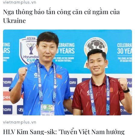
vietnamplus.vn
Nga thông báo tấn công căn cứ ngầm của
Tạo chỗ ở và việc làm cho nữ sinh đạt 27,5
Ukraine
điểm vẫn trượt Đại học
15/11/2016 06:41
Sau khi biết đến trường hợp nữ sinh được 27,5 điểm vẫn
trượt đại học, lãnh đạo Trung tâm dịch vụ hỗ trợ đào tạo
(Trường Đại học Kinh tế Quốc dân) đã tạo việc làm và
giúp nữ sinh này được ở miễn phí.
vietnamplus.vn
HLV Kim Sang-sik: 'Tuyển Việt Nam hướng