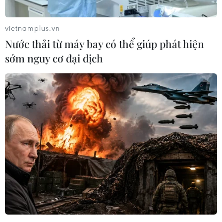
08/08/2016 02:45
Vượt qua 39 thí sinh khác, cô gái 20 tuổi đến từ Hải
vietnamplus.vn
Phòng hiện đang là sinh viên khoa Quản trị khách sạn
Nước thải từ máy bay có thể giúp phát hiện
tại Thụy Sĩ, Trần Thị Thu Ngân đã đăng quang ngôi vị
sớm nguy cơ đại dịch
Hoa hậu Bản sắc Việt toàn cầu 2016.