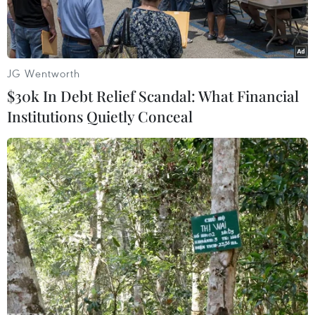
JG Wentworth
$30k In Debt Relief Scandal: What Financial
Institutions Quietly Conceal
Các thí sinh đạt giải cao tại đêm chung kết cuộc thi nữ sinh viên
Việt Nam duyên dáng 2016. (Ảnh: An Hiếu/TTXVN)
Tối 10/12, tại Nhà hát Hòa Bình của Thành phố
Hồ Chí Minh diễn ra đêm chung kết xếp hạng