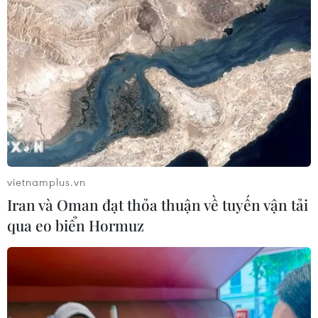
Chủ tịch Quốc hội Thái Lan dự khai
mạc Triển lãm 50 năm quan hệ ngoại
giao Việt Nam-Thái Lan
06/08/2026 05:48
Hà Nội: 'Đánh thức' di sản văn hóa,
mở đường cho sáng tạo
06/08/2026 04:25
vietnamplus.vn
Iran và Oman đạt thỏa thuận về tuyến vận tải
Quảng Trị bảo tồn di tích và hệ thống
qua eo biển Hormuz
mạch nước ngầm ở 14 giếng cổ xã
Cồn Tiên
06/08/2026 03:01
Phát động Cuộc thi Sáng tạo Video