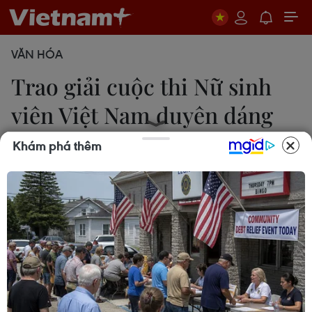
VĂN HÓA
Trao giải cuộc thi Nữ sinh
viên Việt Nam duyên dáng
2016
Khám phá thêm
Thu Hoài
11/12/2016 01:59
Tối 10/12, tại Nhà hát Hòa Bình, TP.HCM, Ban tổ
chức trao giải nhất-Hoa khôi cho thí sinh Đặng Thị
Thu Hồng, Trường Cao đẳng Thương mại Đà
Nẵng, với giải thưởng 200 triệu đồng, vương miện.