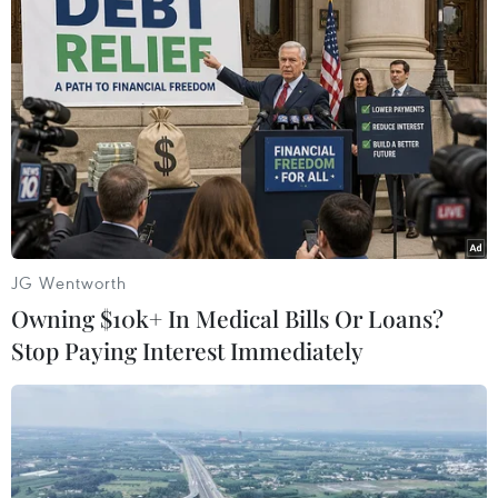
Cuộc thi đã tạo sự lan tỏa lớn trong xã hội, sau
gần 4 phát động đã thu hút sự tham gia của gần
1.000 thí sinh đến từ hơn 240 trường đại học,
cao đẳng và học viện trong cả nước tham dự./.
(TTXVN/Vietnam+)
JG Wentworth
Owning $10k+ In Medical Bills Or Loans?
Stop Paying Interest Immediately