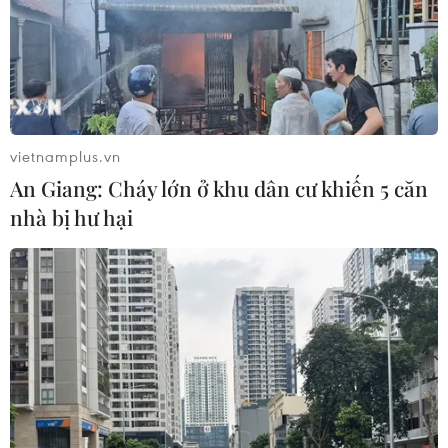
vietnamplus.vn
An Giang: Cháy lớn ở khu dân cư khiến 5 căn
nhà bị hư hại