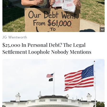
JG Wentworth
$25,000 In Personal Debt? The Legal
Settlement Loophole Nobody Mentions
Nữ sinh Nam Định đoạt giải đặc biệt tại kỳ
thi Olympic Vật lý quốc tế
18/07/2016 03:35
Em Đinh Thị Hương Thảo, học sinh lớp 12, Trường Trung
học phổ thông chuyên Lê Hồng Phong, Nam Định, đã
được nhận giải đặc biệt “Nữ sinh châu Á đạt kết quả