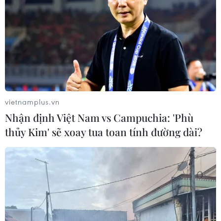
vietnamplus.vn
Nhận định Việt Nam vs Campuchia: 'Phù
thủy Kim' sẽ xoay tua toan tính đường dài?