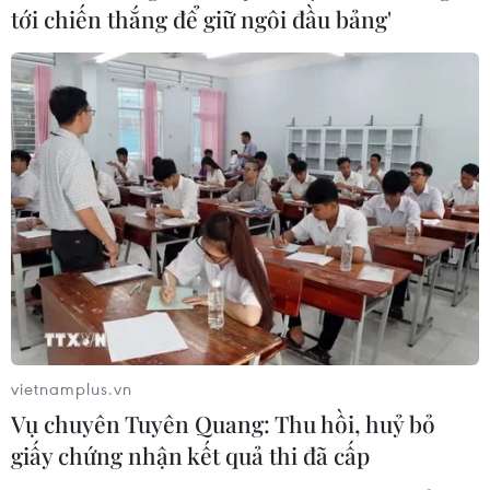
tới chiến thắng để giữ ngôi đầu bảng'
Hy sinh tuổi thanh xuân, cô giáo dành cả
cuộc đời bám đảo
16/11/2016 22:23
Sống và làm việc trong điều kiện khắc nghiệt về mọi
mặt, lại xa gia đình, cô Thủy không nhớ đã có bao
nhiêu đêm lặng lẽ ra bờ biển ngồi khóc một mình. Biển
đêm mù mịt, chỉ có tiếng sóng cuộn ầm ào...
vietnamplus.vn
Vụ chuyên Tuyên Quang: Thu hồi, huỷ bỏ
giấy chứng nhận kết quả thi đã cấp