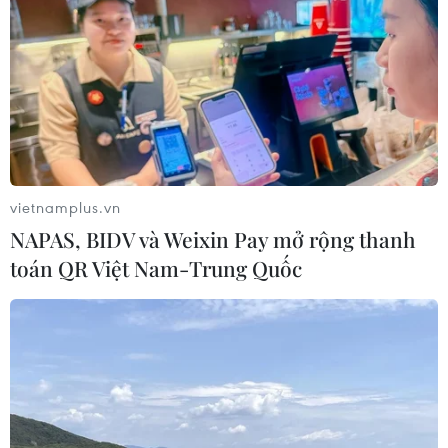
2026 cho công dân Pháp ngữ
06/08/2026 02:29
Đà Nẵng lần đầu đăng cai chung kết
Hoa hậu Di sản toàn cầu 2026
05/08/2026 11:01
vietnamplus.vn
NAPAS, BIDV và Weixin Pay mở rộng thanh
toán QR Việt Nam-Trung Quốc
Đà Nẵng chi gần 38 tỷ đồng trang trí
Tết Đinh Mùi 2027
05/08/2026 10:58
Giới thiệu Bộ sách Tuyển tập các tác