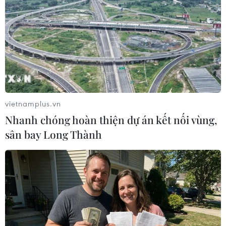
#Thời trang
#Áo dài
#Vương miện
#Nữ sinh viên Việt Nam duyên dáng
#Vẻ đẹp của sự thông minh
#Thi ứng xử
Tp. Hồ Chí Minh
vietnamplus.vn
Nhanh chóng hoàn thiện dự án kết nối vùng,
Theo dõi VietnamPlus
sân bay Long Thành
TIN LIÊN QUAN