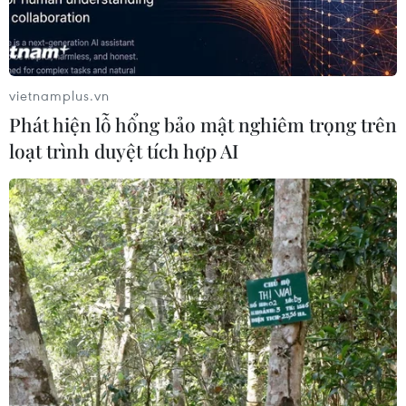
05/06/2018 06:48
Tại buổi đấu giá ở thủ đô Paris (Pháp) ngày 4/6, một
bức tranh của danh họa Hà Lan Vincent Van Gogh đã
được trả giá hơn 7 triệu euro, xác lập kỷ lục thế giới đối
vietnamplus.vn
với tranh phong cảnh của danh họa này.
Phát hiện lỗ hổng bảo mật nghiêm trọng trên
loạt trình duyệt tích hợp AI