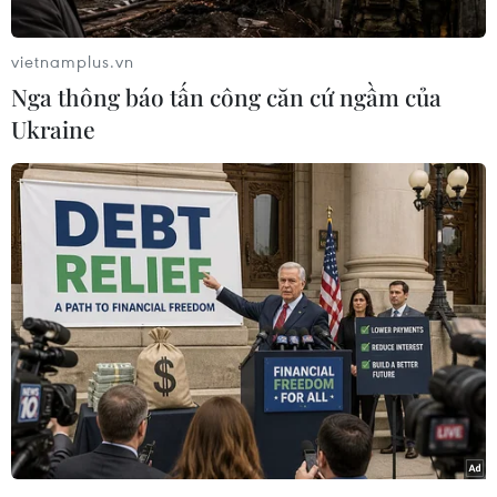
Gogh, khi ông bắt đầu sự nghiệp hội họa vào
năm 1882.
vietnamplus.vn
Tác phẩm vẽ hình ảnh một ông lão trong dáng
Nga thông báo tấn công căn cứ ngầm của
vẻ một người lao động lớn tuổi bị kiệt sức, mặc
Ukraine
áo gilê, quần tây và đi ủng, ngồi trên chiếc ghế
gỗ với hai tay ôm đầu đầy mệt mỏi.
Van Gogh vẽ bức tranh này bằng bút chì trên
nền giấy, ký tên "Vincent". Đây là một hiện vật
quý, được lưu giữ trong bộ sưu tập nghệ thuật
đã tồn tại từ hơn 100 năm của một gia tộc Hà
Lan. Bức tranh này chưa từng được trưng bày
công khai trước công chúng.
[Đấu giá những tác phẩm thời kỳ đầu của
danh họa Van Gogh]