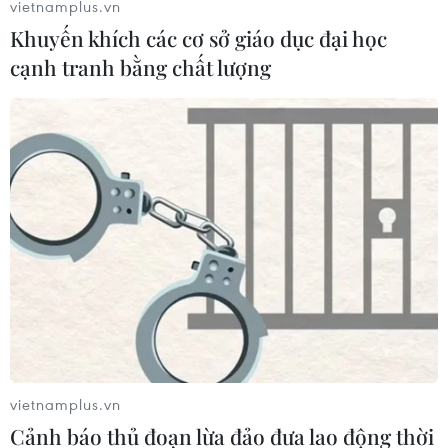
vietnamplus.vn
Khuyến khích các cơ sở giáo dục đại học
cạnh tranh bằng chất lượng
Tham quan 12 bảo tàng nổi tiếng thế giới
mà không cần ra khỏi nhà
18/03/2020 08:32
Với sự trợ giúp của công nghệ, bạn hoàn toàn có thể
dành cả ngày trời khám phá những nơi lưu giữ chứng
tích lịch sử này một cách trọn vẹn.
vietnamplus.vn
Cảnh báo thủ đoạn lừa đảo đưa lao động thời