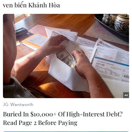
ven biển Khánh Hòa
2/1/2022, trước khi trả lại chủ sở hữu./.
(TTXVN/Vietnam+)
JG Wentworth
Buried In $10,000+ Of High-Interest Debt?
Read Page 2 Before Paying