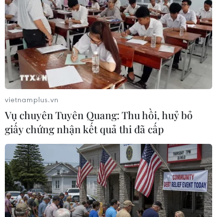
vietnamplus.vn
Vụ chuyên Tuyên Quang: Thu hồi, huỷ bỏ
giấy chứng nhận kết quả thi đã cấp
"Loving Vincent" - bộ phim độc đáo về
cuộc đời danh họa Van Gogh
06/10/2017 02:00
120 bức tranh kiệt tác của Van Gogh cũng được lồng
ghép vào các cảnh trong phim, làm những khán giả say
mê các tác phẩm của Van Gogh dường như được gặp