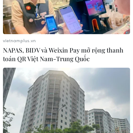
04/08/2026 07:35
NSND Trịnh Thúy Mùi tái đắc cử Chủ
tịch Hội Nghệ sỹ Sân khấu Việt Nam
vietnamplus.vn
04/08/2026 06:35
NAPAS, BIDV và Weixin Pay mở rộng thanh
toán QR Việt Nam-Trung Quốc
Trưng bày tư liệu “Chủ tịch Hồ Chí
Minh - Tổng tư lệnh Fidel Castro:
Nghĩa tình son sắt đặc biệt"
04/08/2026 06:06
Chuỗi sự kiện "Yên Tử - Sắc Thu
thiền định" trở lại với nhiều trải
nghiệm mới