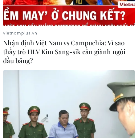
vietnamplus.vn
Nhận định Việt Nam vs Campuchia: Vì sao
thầy trò HLV Kim Sang-sik cần giành ngôi
TIN CÙNG CHUYÊN MỤC
đầu bảng?
Buổi hòa nhạc kéo dài 639 năm vừa
mới hoàn thành 4% hành trình
06/08/2026 11:54
Dự thảo Luật Kiến trúc: Bổ sung quy
định nhận diện bản sắc văn hóa dân
tộc
06/08/2026 11:29