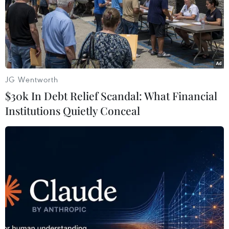
lại người quen.
JG Wentworth
$30k In Debt Relief Scandal: What Financial
Institutions Quietly Conceal
Tranh phong cảnh của danh họa Van Gogh
lập kỷ lục thế giới