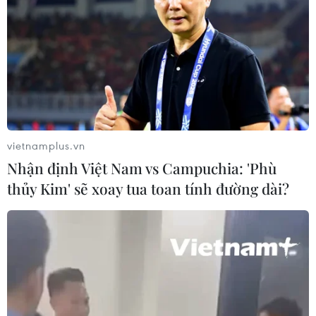
vietnamplus.vn
Nhận định Việt Nam vs Campuchia: 'Phù
thủy Kim' sẽ xoay tua toan tính đường dài?