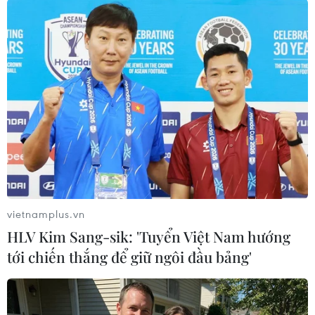
#Hà Lan
#Bảo tàng Van Gogh
#Vincent Van Gogh
#Study for 'Worn Out'
Hà Lan
Theo dõi VietnamPlus
TIN LIÊN QUAN
vietnamplus.vn
HLV Kim Sang-sik: 'Tuyển Việt Nam hướng
tới chiến thắng để giữ ngôi đầu bảng'