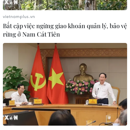
VCCA ra mắt triển lãm số "Ấn tượng phản
vietnamplus.vn
chiếu: Van Gogh và tác phẩm"
Bất cập việc ngừng giao khoán quản lý, bảo vệ
06/03/2019 08:14
rừng ở Nam Cát Tiên
Triển lãm giới thiệu 35 tác phẩm của Vincent Van Gogh -
một trong những họa sỹ xuất sắc nhất thuộc trường phái
Hậu ấn tượng với những kiệt tác nổi bật đã đi vào lịch
sử hội họa thế giới.