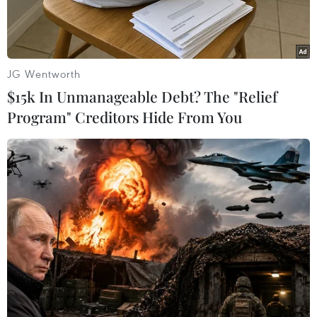
JG Wentworth
$15k In Unmanageable Debt? The "Relief
Program" Creditors Hide From You
Bức tranh Study for 'Worn Out.' (Nguồn: EPA)
Bảo tàng Van Gogh ở thành phố Amsterdam (Hà
Lan) ngày 16/9 đã giới thiệu một tác phẩm đặc
biệt của họa sỹ thiên tài Vincent Van Gogh.
Bức tranh kích thước 50x30cm mang tên
Study
for 'Worn Out'
là tác phẩm đầu tay của Van