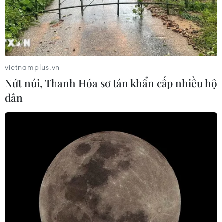
vietnamplus.vn
Nứt núi, Thanh Hóa sơ tán khẩn cấp nhiều hộ
dân