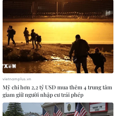
(TTXVN/Vietnam+)
vietnamplus.vn
Mỹ chi hơn 2,2 tỷ USD mua thêm 4 trung tâm
giam giữ người nhập cư trái phép
#Sao hỏa
#Mặt Trăng
#Không gian vũ trụ
#Tàu thăm dò Hằng Nga 4
#CNSA
Trung Quốc