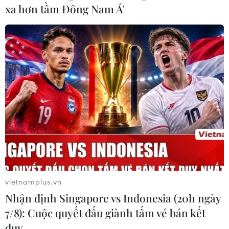
xa hơn tầm Đông Nam Á'
Ba Lan tham gia dự án mô phỏng nhiệm
vụ trên Sao Hỏa
14/11/2019 08:19
Kể từ ngày 15/10-15/11/2020, 1 nhóm người sẽ đóng vai
phi hành gia và hoạt động tại căn cứ ở sa mạc Negev,
mô phỏng theo môi trường Sao Hỏa và mọi liên lạc sẽ
được thực hiện ở trung kiểm soát ở Áo.
vietnamplus.vn
Nhận định Singapore vs Indonesia (20h ngày
7/8): Cuộc quyết đấu giành tấm vé bán kết
duy …