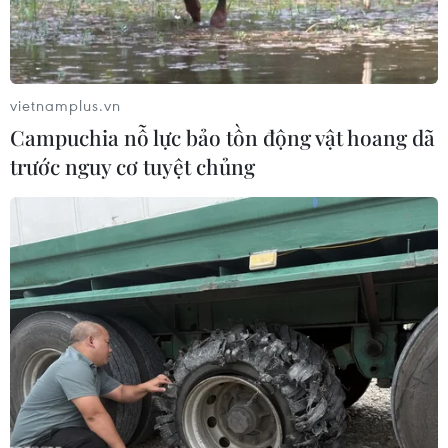
vietnamplus.vn
Campuchia nỗ lực bảo tồn động vật hoang dã
trước nguy cơ tuyệt chủng
Thiết bị đổ bộ của NASA thu được xung
động lạ trên Sao Hỏa
02/10/2019 06:27
Phòng nghiên cứu động cơ phản lực (JPL) cho biết các
xung động còn lại cũng có thể là các trận động đất,
song nhóm nhà khoa học của JPL không công bố