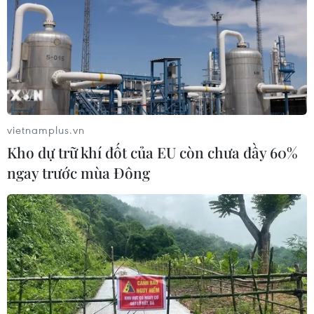
vietnamplus.vn
Kho dự trữ khí đốt của EU còn chưa đầy 60%
ngay trước mùa Đông