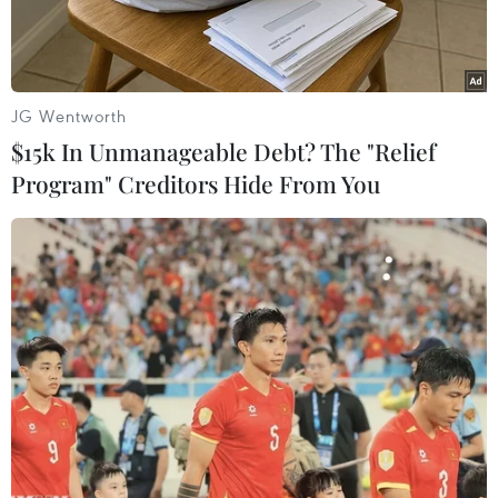
nước...
JG Wentworth
$15k In Unmanageable Debt? The "Relief
Program" Creditors Hide From You
Giám đốc CNSA Zhang Kejian, cho biết đến thời
điểm hiện tại mọi quy trình đều diễn ra suôn sẻ.
(Nguồn: Reuters)