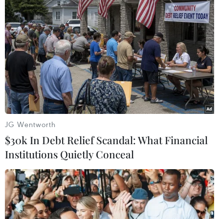
Theo dõi VietnamPlus
JG Wentworth
TIN LIÊN QUAN
$30k In Debt Relief Scandal: What Financial
Institutions Quietly Conceal