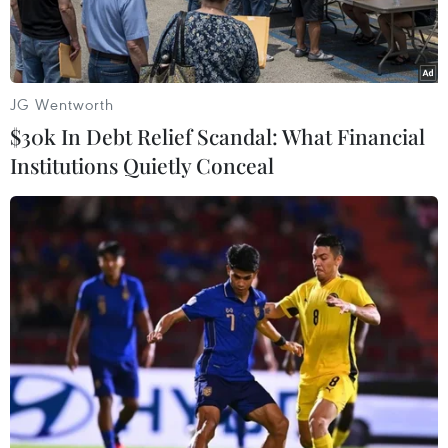
JG Wentworth
$30k In Debt Relief Scandal: What Financial
Institutions Quietly Conceal
Hình ảnh máy bay do thám Mỹ chụp được hôm 21/5 cho thấy
Trung Quốc vẫn tăng cường bồi đắp trái phép ở Biển Đông.
(Nguồn: WSJ)
Ngoại trưởng Australia Julie Bishop ngày 15/12
đã cảnh báo về sự gia tăng căng thẳng và hoài
nghi sau khi có thông tin cho thấy Trung Quốc