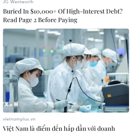
JG Wentworth
cho các bên có cách hành xử như vậy./.
Buried In $10,000+ Of High-Interest Debt?
Read Page 2 Before Paying
(Vietnam+)
vietnamplus.vn
Việt Nam là điểm đến hấp dẫn với doanh
#Máy bay
#Australia
#Biển Đông
#Vũ khí