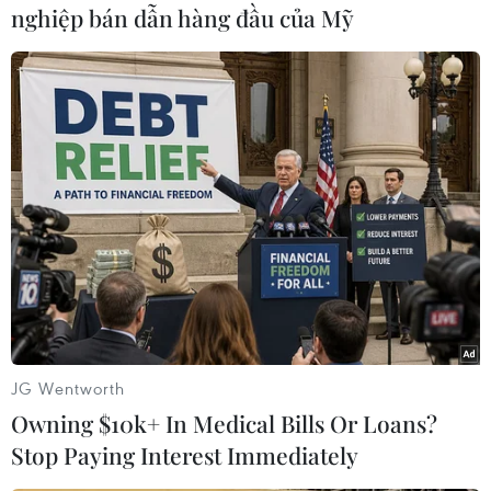
nghiệp bán dẫn hàng đầu của Mỹ
#Thực thể nhân tạo
#Hàng hải
Australia
Trung Quốc
Theo dõi VietnamPlus
TIN LIÊN QUAN
JG Wentworth
Owning $10k+ In Medical Bills Or Loans?
Stop Paying Interest Immediately