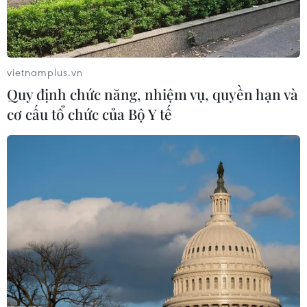
Trung Quốc ra tuyên bố về việc diễn tập
không quân tầm xa
vietnamplus.vn
15/12/2016 07:13
Quy định chức năng, nhiệm vụ, quyền hạn và
Ngày 15/12, Không quân Trung Quốc khẳng định cuộc
cơ cấu tổ chức của Bộ Y tế
diễn tập không quân tầm xa hôm 10/12 vừa qua trên
bầu trời Biển Hoa Đông, Biển Đông là những hoạt động
quân sự thường kỳ và thông thường.