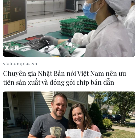
tắc giải quyết các tranh chấp quốc tế, trong đó có vấn
đề Biển Đông, bằng biện pháp hòa bình.
vietnamplus.vn
Chuyên gia Nhật Bản nói Việt Nam nên ưu
tiên sản xuất và đóng gói chip bán dẫn
Những thông tin mới nhất về vùng áp thấp
trên khu vực Nam Biển Đông