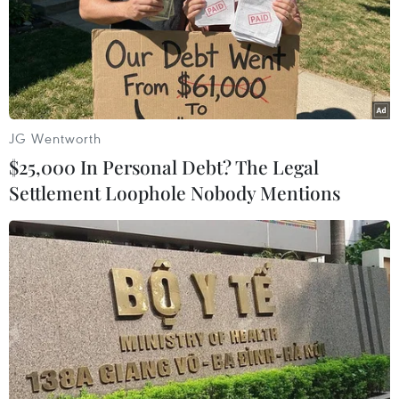
10/12/2016 00:09
Do ảnh hưởng của rãnh áp thấp nối với vùng áp thấp
phân tích trên nên khu vực giữa và Nam Biển Đông
(bao gồm cả vùng biển quần đảo Trường Sa); vùng
biển từ Ninh Thuận đến Cà Mau có mưa rào và dông.
JG Wentworth
$25,000 In Personal Debt? The Legal
Settlement Loophole Nobody Mentions