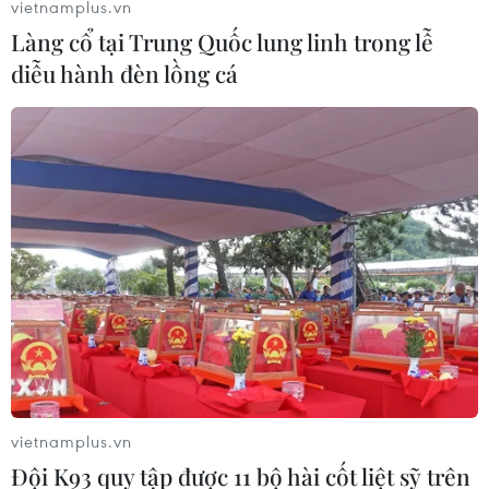
vietnamplus.vn
Làng cổ tại Trung Quốc lung linh trong lễ
diễu hành đèn lồng cá
vietnamplus.vn
Đội K93 quy tập được 11 bộ hài cốt liệt sỹ trên