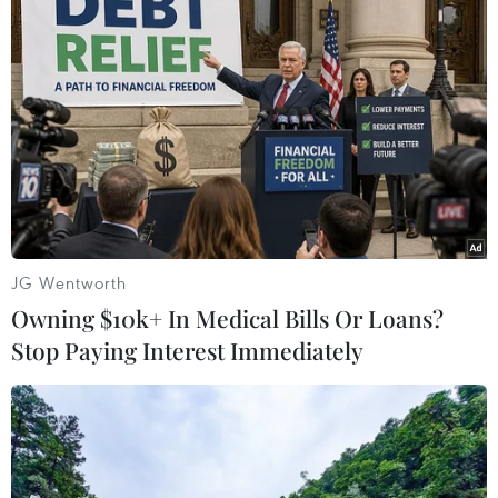
Tỷ giá USD tại các ngân hàng thương mại tăng.
(Nguồn: Vnews)
(Vietnam+)
JG Wentworth
Owning $10k+ In Medical Bills Or Loans?
Stop Paying Interest Immediately