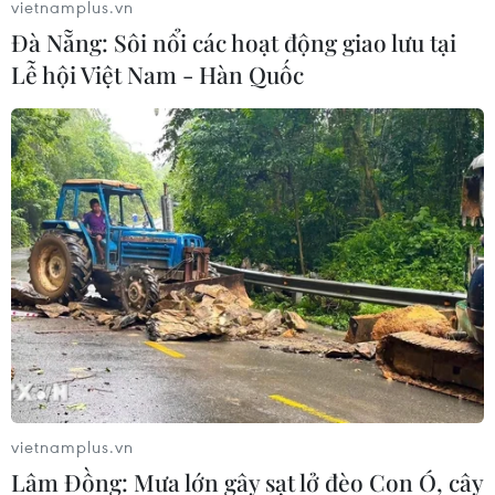
vietnamplus.vn
Đà Nẵng: Sôi nổi các hoạt động giao lưu tại
Lễ hội Việt Nam - Hàn Quốc
Giá vàng trong nước giảm, tỷ giá ngân
hàng thương mại tăng 20 đồng
21/11/2018 02:55
Mở cửa phiên sáng nay, giá vàng trong nước tiếp tục
giảm khoảng 30.000 đồng mỗi lượng tùy từng doanh
nghiệp, tỷ giá tại các ngân hàng thương mại tăng mạnh
tới 20 đồng.
vietnamplus.vn
Lâm Đồng: Mưa lớn gây sạt lở đèo Con Ó, cây