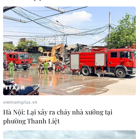
sầu riêng
07/08/2026 10:27
Xem thêm
CƠ QUAN CHỦ QUẢN: THÔNG TẤN XÃ VIỆT NAM
Tổng Biên tập: TRẦN TIẾN DUẨN
vietnamplus.vn
Phó Tổng Biên tập: NGUYỄN THỊ TÁM, KHÚC THANH
Hà Nội: Lại xảy ra cháy nhà xưởng tại
THỦY
phường Thanh Liệt
Sở hữu trí tuệ
Quy định sử dụng