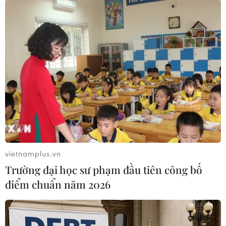
đồng/USD, cũng không đổi so với chốt phiên
trước.
Trong khi đó, Eximbank lại tăng 10 đồng so với
cốt phiên trước và giá mua vào là 23.300
đồng/USD, bán ra là 23.400 đồng/USD.
Trong tuần, tỷ giá tại các ngân hàng thương mại
đã có 2 phiên tăng mạnh và đến thời điểm này
tỷ giá đã tăng 30 đồng so với phiên đầu tuần./.
vietnamplus.vn
Trường đại học sư phạm đầu tiên công bố
điểm chuẩn năm 2026
Play
Video