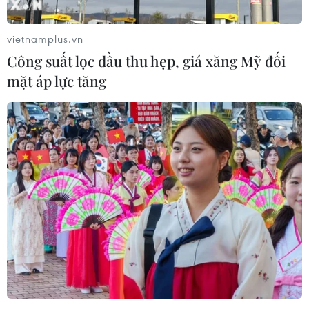
Giá vàng SJC đảo chiều giảm nhẹ, tỷ giá
vietnamplus.vn
trung tâm tăng 5 đồng
Công suất lọc dầu thu hẹp, giá xăng Mỹ đối
20/11/2018 04:05
mặt áp lực tăng
Mở cửa phiên sáng nay, giá vàng SJC trong nước đảo
chiều giảm khoảng 20.000 đồng mỗi lượng tùy từng
doanh nghiệp trong khi giá vàng Rồng Thăng Long
không biến động.