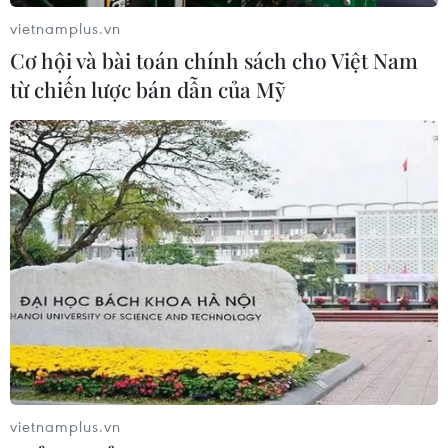
vietnamplus.vn
Cơ hội và bài toán chính sách cho Việt Nam
từ chiến lược bán dẫn của Mỹ
TIN CÙNG CHUYÊN MỤC
Công suất lọc dầu thu hẹp, giá xăng
Mỹ đối mặt áp lực tăng
09/08/2026 09:43
vietnamplus.vn