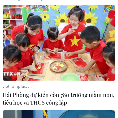
với các nước xuất khẩu lớn
09/08/2026 04:23
Vận tải biển toàn cầu tăng mạnh bất
chấp căng thẳng địa chính trị
09/08/2026 02:06
Canada chạy đua đạt thỏa thuận
trước khi thuế quan mới của Mỹ có
hiệu lực
vietnamplus.vn
09/08/2026 02:03
Hải Phòng dự kiến còn 780 trường mầm non,
tiểu học và THCS công lập
Khoa học công nghệ sẽ trở thành
động lực mới của quan hệ Việt Nam-