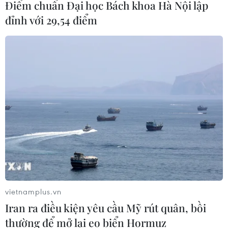
Xuất khẩu dệt may 7 tháng đạt trên
Điểm chuẩn Đại học Bách khoa Hà Nội lập
27 tỷ USD, duy trì đà tăng trưởng
đỉnh với 29,54 điểm
09/08/2026 08:25
Hải Phòng điều chỉnh kịch bản tăng
trưởng, quyết tâm đạt GRDP 13%
09/08/2026 08:25
Trung Quốc công bố kế hoạch phát
triển ngành hàng không dân dụng
09/08/2026 05:12
vietnamplus.vn
Iran ra điều kiện yêu cầu Mỹ rút quân, bồi
Giá gạo Việt Nam đi ngược xu hướng
thường để mở lại eo biển Hormuz