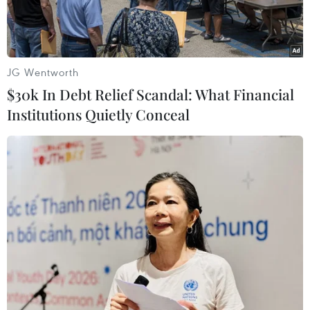
mạnh tới 10 đồng.
JG Wentworth
$30k In Debt Relief Scandal: What Financial
Institutions Quietly Conceal
Giao dịch vàng tại các doanh nghiệp. (Ảnh: PV/Vietnam+)
Mở cửa phiên sáng nay (23/11), giá vàng SJC của
Công ty vàng bạc đá quý Sài Gòn không có biến