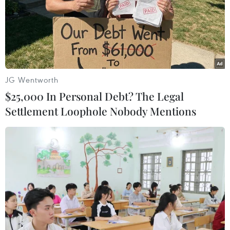
TIN LIÊN QUAN
JG Wentworth
$25,000 In Personal Debt? The Legal
Settlement Loophole Nobody Mentions
Mở cửa phiên đầu tuần giá vàng trong
nước SJC tiếp tục tăng nhẹ
19/11/2018 02:35