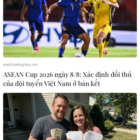
phân tích, công bố các số liệu thống kê nghèo đa
chiều một cách kịp thời, dựa trên các phương
pháp quốc tế để xây dựng, thực hiện, giám sát
hiệu quả nghèo đa chiều cũng như các chính
sách và chương trình trợ giúp xã hội./.
(TTXVN/Vietnam+)
vietnamplus.vn
ASEAN Cup 2026 ngày 8/8: Xác định đối thủ
của đội tuyển Việt Nam ở bán kết