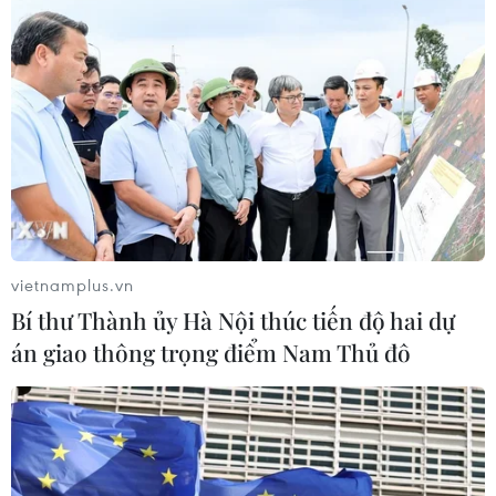
08/08/2026 03:53
Xem thêm
CƠ QUAN CHỦ QUẢN: THÔNG TẤN XÃ VIỆT NAM
vietnamplus.vn
Tổng Biên tập: TRẦN TIẾN DUẨN
Bí thư Thành ủy Hà Nội thúc tiến độ hai dự
Phó Tổng Biên tập: NGUYỄN THỊ TÁM, KHÚC THANH
án giao thông trọng điểm Nam Thủ đô
THỦY
Sở hữu trí tuệ
Quy định sử dụng
RSS
Hỗ trợ