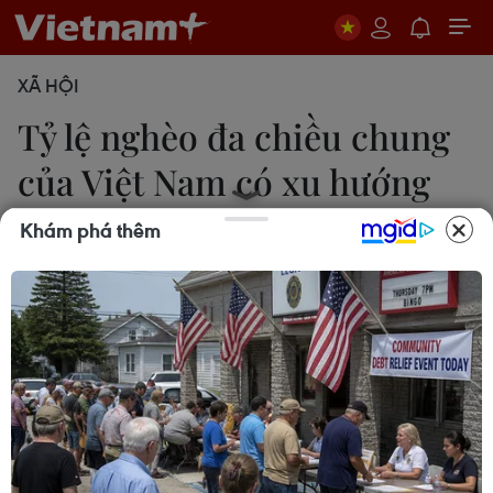
XÃ HỘI
Tỷ lệ nghèo đa chiều chung
của Việt Nam có xu hướng
giảm
Khám phá thêm
P.V
21/06/2021 04:02
Giai đoạn 2016-2019, tỷ lệ hộ thiếu hụt các dịch vụ
xã hội cơ bản có xu hướng giảm qua các năm.
Điều này cho thấy các hộ gia đình Việt Nam tiếp
cận ngày càng tốt với các dịch vụ xã hội cơ bản.