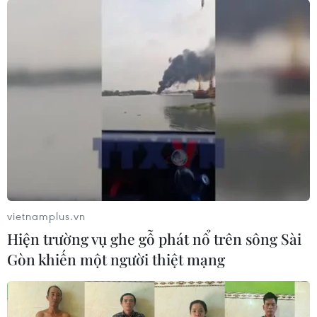
Khoảng cách nghèo giữa vùng miền,
nhóm dân tộc vẫn là thách thức lớn
19/12/2018 09:21
Khoảng cách nghèo giữa các vùng miền và các nhóm
dân tộc vẫn là thách thức lớn đối với Việt Nam trong
việc thực hiện thành công Mục tiêu phát triển bền vững.
vietnamplus.vn
Hiện trường vụ ghe gỗ phát nổ trên sông Sài
Gòn khiến một người thiệt mạng