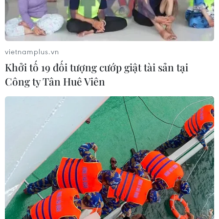
vietnamplus.vn
Khởi tố 19 đối tượng cướp giật tài sản tại
Công ty Tân Huê Viên
Giảm nghèo nhanh nhưng khoảng trống
phúc lợi ở miền núi lớn
20/07/2017 10:41
Một báo cáo vừa được công bố cho thấy, phương pháp
đo lường nghèo hiện nay đang bỏ qua một số trẻ em dễ
bị tổn thương, gần 50% trẻ nghèo đa chiều sống trong
các hộ gia đình không nghèo về mặt tiền tệ.