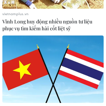
Thể thao và Du lịch Thanh Hóa vào
Trường Đại học Hồng Đức
vietnamplus.vn
08/08/2026 06:36
Vĩnh Long huy động nhiều nguồn tư liệu
phục vụ tìm kiếm hài cốt liệt sỹ
Đà Nẵng: Sóng cuốn 4 người tại Mũi
Nghê, 3 người mất tích
08/08/2026 06:02
Mở ra không gian phát triển mới
08/08/2026 05:39
Thanh Hóa: Tạo điều kiện để người ở
xa trung tâm tiếp cận hành chính