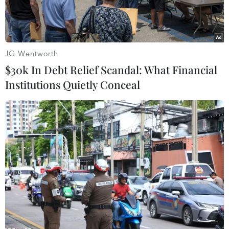
JG Wentworth
$30k In Debt Relief Scandal: What Financial
Institutions Quietly Conceal
(Ảnh minh hoạ: Trần Việt/TTXVN)
Tỷ lệ nghèo đa chiều chung của Việt Nam có xu
hướng giảm qua các năm, từ 9,9% năm 2016
xuống còn 4,5% năm 2020. Tỷ lệ nghèo đa chiều
ở nông thôn vẫn cao hơn nhiều so với thành thị,