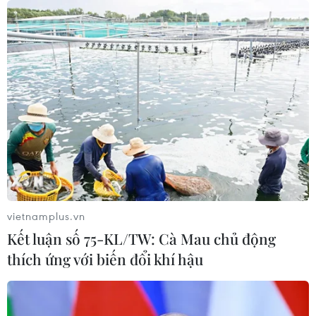
Mở rộng không gian cống hiến cho
cộng đồng người Việt Nam ở nước
ngoài
08/08/2026 11:00
Phú Thọ làm rõ sự cố y khoa khiến bé
trai 8 tuổi tử vong sau mổ ruột thừa
08/08/2026 10:28
vietnamplus.vn
Kết luận số 75-KL/TW: Cà Mau chủ động
Đà Nẵng: Hỗ trợ 700 triệu đồng cho
thích ứng với biến đổi khí hậu
đồng bào nghèo xã Hùng Sơn
08/08/2026 09:58