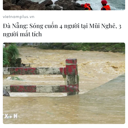
vietnamplus.vn
Đà Nẵng: Sóng cuốn 4 người tại Mũi Nghê, 3
người mất tích