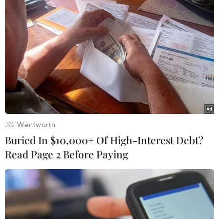
trình./.
(TTXVN/Vietnam+)
JG Wentworth
Buried In $10,000+ Of High-Interest Debt?
Read Page 2 Before Paying
#COVID-19
#Pfizer
#BioNTech
#SARS-CoV-2