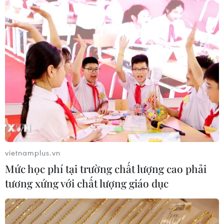
'Cuộc chiến' về vaccine tại Liên minh châu
Âu vẫn chưa hạ nhiệt
27/03/2021 12:09
Các quốc gia EU dường như đang cảm thấy khó khăn
trong cuộc chiến chống lại virus SARS-CoV-2 khi mà
nguồn cung vaccine không đủ, rồi sự phân chia cũng
không đồng đều giữa các thành viên.
vietnamplus.vn
Mức học phí tại trường chất lượng cao phải
tương xứng với chất lượng giáo dục