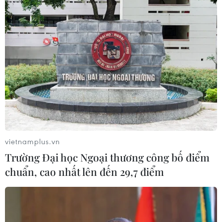
Ban Chỉ đạo Trung ương thực hiện
Nghị quyết 57
07/08/2026 04:08
Bỉ tìm ra hướng đi mới trong điều trị
ung thư gan di căn
07/08/2026 04:05
Chưa có bằng chứng truyền máu trẻ
vietnamplus.vn
giúp chống lão hóa
Trường Đại học Ngoại thương công bố điểm
06/08/2026 23:16
chuẩn, cao nhất lên đến 29,7 điểm
Nước thải từ máy bay có thể giúp
phát hiện sớm nguy cơ đại dịch