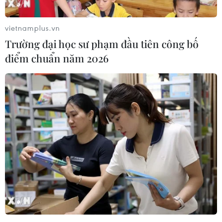
vietnamplus.vn
Trường đại học sư phạm đầu tiên công bố
điểm chuẩn năm 2026
Pfizer bắt đầu thử nghiệm vaccine phòng
COVID-19 ở trẻ em
26/03/2021 02:52
Pfizer đã triển khai giai đoạn đầu trong cuộc thử nghiệm