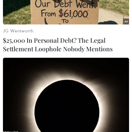
JG Wentworth
$25,000 In Personal Debt? The Legal
Settlement Loophole Nobody Mentions
Vaccine ngừa COVID-19 của Pfizer/BioNTech. (Ảnh:
AFP/TTXVN)
Theo nghiên cứu công bố ngày 29/3, các vaccine
ngừa COVID-19 của Pfizer/BioNTech và
Moderna hiệu quả tới 90% trong việc phòng