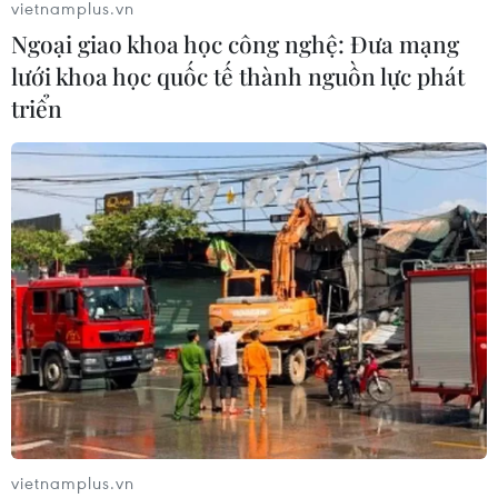
vietnamplus.vn
Ngoại giao khoa học công nghệ: Đưa mạng
lưới khoa học quốc tế thành nguồn lực phát
triển
TIN CÙNG CHUYÊN MỤC
Ngoại giao khoa học công nghệ: Đưa
mạng lưới khoa học quốc tế thành
nguồn lực phát triển
10/08/2026 04:35
Châu Âu sẽ chứng kiến nhật thực
toàn phần hiếm có vào ngày 12/8
10/08/2026 04:35
vietnamplus.vn
Ngoại giao khoa học công nghệ: Khi