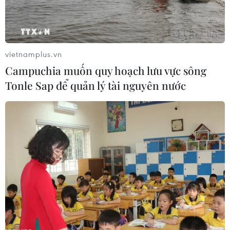
vietnamplus.vn
Campuchia muốn quy hoạch lưu vực sông
Tonle Sap để quản lý tài nguyên nước
Nga bắt đầu thử nghiệm quy mô lớn
vaccine ngừa COVID-19 thứ 3
25/03/2021 10:31
CoviVac cùng với EpiVacCorona và Sputnik V là ba loại
vaccine ngừa COVID-19 do Nga sản xuất và đã cấp
phép lưu hành khẩn cấp, nhưng Sputnik V là vaccine
được biết đến nhiều nhất.