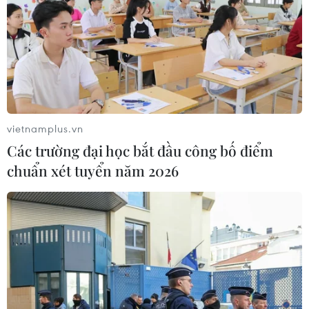
06/08/2026 13:35
Đến năm 2030, Việt Nam làm chủ ít
nhất 4 công nghệ chiến lược
06/08/2026 12:58
vietnamplus.vn
Các trường đại học bắt đầu công bố điểm
Mảnh vỡ tên lửa SpaceX va chạm Mặt
chuẩn xét tuyển năm 2026
Trăng, dấy lên lo ngại về rác thải vũ
trụ
06/08/2026 10:24
Lần đầu tiên chụp được bề mặt Mặt
Trời với độ nét chưa từng có
06/08/2026 09:41