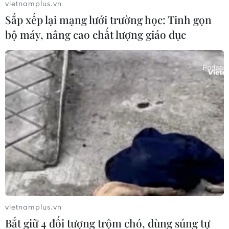
vietnamplus.vn
gồm ba giai đoạn để đánh giá về tính an toàn, khả
Sắp xếp lại mạng lưới trường học: Tinh gọn
năng dung nạp và khả năng sinh miễn dịch của
vaccine.
bộ máy, nâng cao chất lượng giáo dục
vietnamplus.vn
Vaccine Pfizer/BioNTech có thể được bảo
Bắt giữ 4 đối tượng trộm chó, dùng súng tự