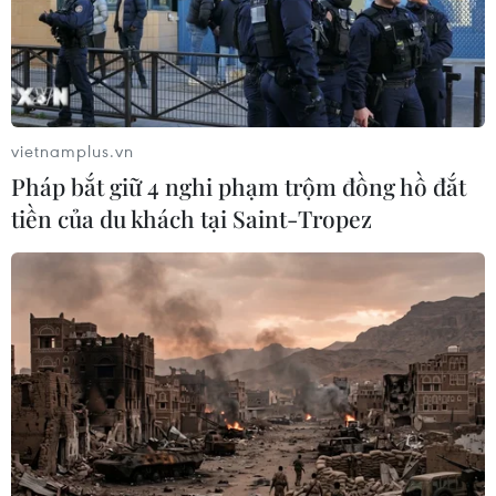
Ca vi phẫu ghép da đầu hiếm gặp
giúp bé gái phục hồi sau 10 năm
06/08/2026 07:15
vietnamplus.vn
Pháp bắt giữ 4 nghi phạm trộm đồng hồ đắt
tiền của du khách tại Saint-Tropez
Việt Nam hướng tới làm
chủ 10 công nghệ lõi vào năm 2030
06/08/2026 04:38
Việt Nam và Lào thúc đẩy hợp tác
khoa học
05/08/2026 23:43