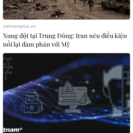
Phát triển mô hình AI giải mã “ngôn
ngữ của não bộ”
vietnamplus.vn
05/08/2026 23:26
Xung đột tại Trung Đông: Iran nêu điều kiện
nối lại đàm phán với Mỹ
Ngoại giao khoa học-
công nghệ trở thành trụ cột mới của
nền đối ngoại Việt Nam
05/08/2026 14:56
Bế mạc Techfest Hải Phòng 2026:
Lan tỏa tinh thần đổi mới, khát vọng
phát triển
05/08/2026 12:58