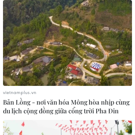
vietnamplus.vn
Bản Lồng - nơi văn hóa Mông hòa nhịp cùng
du lịch cộng đồng giữa cổng trời Pha Đin