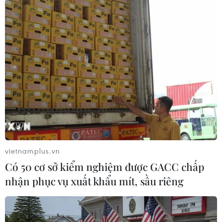
tới của thị trường, đặc biệt là Mỹ và Châu u, hai
thị trường xuất khẩu chủ lực của Việt Nam.
Tại Hội thảo, đại diện từ Phòng Công nghiệp và
Thương mại Đức (AHK) sẽ trình bày tham luận
về bức tranh toàn cảnh về các thị phần dệt may
hiện nay trên thế giới cũng như xu hướng gia
tăng tính tuần hoàn và xanh hóa ngành dệt may,
do nhiều thị trường đang dần triển khai các quy
định đánh giá. Từ đó, đại diện từ AHK sẽ gợi ý
những tầm nhìn định hướng cho doanh nghiệp
dệt may Việt, hướng tới xu hướng tiêu dùng
vietnamplus.vn
xanh cũng như ứng xử có trách nhiệm với môi
Có 50 cơ sở kiểm nghiệm được GACC chấp
trường, lao động, nhân quyền.
nhận phục vụ xuất khẩu mít, sầu riêng
Trước đó, Hiệp hội Dệt may Việt Nam đã đưa ra
các mục tiêu xanh hóa tới năm 2023 cho các
doanh nghiệp thành viên, góp phần vào mục