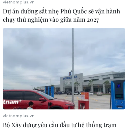
vietnamplus.vn
trọng phát triển bền vững. Xu hướng này khiến cơ hội
Dự án đường sắt nhẹ Phú Quốc sẽ vận hành
việc làm Xanh nở rộ.
chạy thử nghiệm vào giữa năm 2027
vietnamplus.vn
Bài 5: Xanh hóa dệt may: Doanh nghiệp
Bộ Xây dựng yêu cầu đầu tư hệ thống trạm
khẳng định vị thế trong chuỗi cung ứng