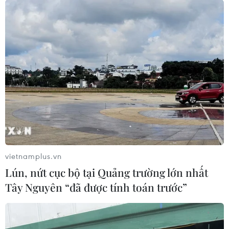
Bài 2: ‘Xanh hóa’ giao thông: Con đường
phải đi để phát triển bền vững
14/11/2023 02:11
Ngành Giao thông Vận tải đẩy mạnh tái cơ cấu vận tải
theo hướng giảm thị phần vận tải đường bộ, tăng các
phương thức vận tải hàng hải, đường thủy nội địa và
đường sắt thân thiện với môi trường.
vietnamplus.vn
Lún, nứt cục bộ tại Quảng trường lớn nhất
Tây Nguyên “đã được tính toán trước”