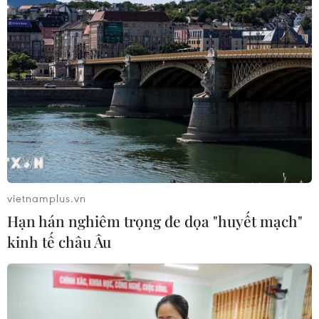
07/08/2026 05:48
BSR phối trộn thành công dầu Diesel
sinh học B5 và B10
07/08/2026 05:02
Thưởng vượt kế hoạch: động lực còn
thiếu cho doanh nghiệp dẫn dắt
07/08/2026 04:01
vietnamplus.vn
Hạn hán nghiêm trọng đe dọa "huyết mạch"
kinh tế châu Âu
Phú Thọ gỡ vướng mắc mặt bằng,
đẩy nhanh đầu tư các cụm công
nghiệp
07/08/2026 03:32