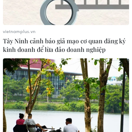
Làm thép Xanh là con đường dài, đòi hỏi nguồn lực về
tài chính, công nghệ, cũng như sự chủ động của doanh
nghiệp, nhất là khi các quy định giảm phát thải carbon
vẫn còn mới.
vietnamplus.vn
Tây Ninh cảnh báo giả mạo cơ quan đăng ký
kinh doanh để lừa đảo doanh nghiệp