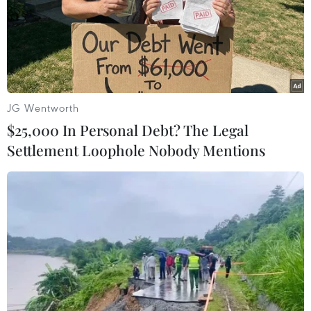
các doanh nghiệp có thêm tư liệu trong việc lựa
chọn chuyển đổi bắt đầu từ nguồn năng lượng
xanh.
Bên cạnh đó, ban tổ chức cho biết các điển hình
và bài học kinh nghiệm từ các nước phát triển
JG Wentworth
sẽ được các diễn giả khách chia sẻ./.
$25,000 In Personal Debt? The Legal
Settlement Loophole Nobody Mentions
(Vietnam+)