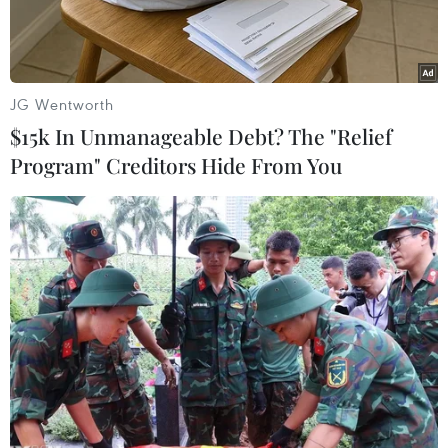
môi trường đã được đưa vào áp dụng cho các
nhà cung cấp.
JG Wentworth
$15k In Unmanageable Debt? The "Relief
Program" Creditors Hide From You
Các quy định của các thị trường nhập khẩu may mặc lớn (như
châu Âu và Mỹ) sẽ ngày càng khắt khe hơn. (Ảnh: Vietnam+)