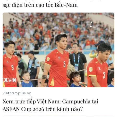
sạc điện trên cao tốc Bắc-Nam
17/11/2023 01:18
Trước những yêu cầu ngày càng khắt khe của thị
trường, nếu doanh nghiệp dệt may không có chiến lược
phát triển bền vững, sản xuất Xanh sẽ không thể tham
gia vào chuỗi cung ứng và các thị trường lớn.
vietnamplus.vn
Xem trực tiếp Việt Nam-Campuchia tại
ASEAN Cup 2026 trên kênh nào?