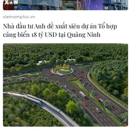
vietnamplus.vn
Nhà đầu tư Anh đề xuất siêu dự án Tổ hợp
cảng biển 18 tỷ USD tại Quảng Ninh
Bài 8: Xanh hóa nền kinh tế tạo ra cơ hội
việc làm mới cho thị trường
20/11/2023 08:03
Các chiến lược quốc gia hiện đều có xu hướng đặt ra
các mục tiêu tăng trưởng Xanh, doanh nghiệp cũng chú