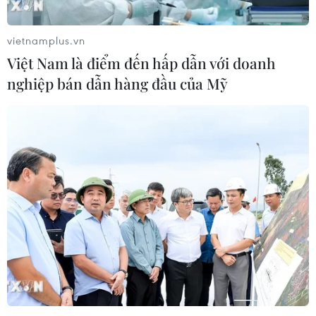
vietnamplus.vn
Việt Nam là điểm đến hấp dẫn với doanh
nghiệp bán dẫn hàng đầu của Mỹ
Đắk Lắk: Ba chị em bị ngộ độc phải nhập
viện sau khi ăn thịt cóc
15/10/2019 13:07
Ba chị em là H’lan Niê (38 tuổi), H’Nin Niê Ê (30 tuổi) và
Y Bil Niê (19 tuổi) bắt một số con cóc làm thịt ăn và cả
ba đều bị chóng mặt, buồn nôn, tiêu chảy.