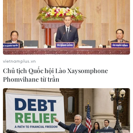
sạch da, bỏ hết nội tạng nhưng có để lại bộ
trứng cóc, nướng lên cho con ăn và bố hai cháu
cũng ăn một ít.
Sau khi ăn chừng 30 phút, cả ba bố con đều có
dấu hiệu mệt lả, nôn liên tục. Hai cháu nhỏ
được đưa đến Bệnh viện Đa khoa Lương Sơn
cấp cứu, sau đó được chuyển đến khoa Nhi
vietnamplus.vn
bệnh viện Bạch Mai.
Chủ tịch Quốc hội Lào Xaysomphone
Bố bệnh nhi sau khi truyền dịch tại Bệnh viện
Phomvihane từ trần
Lương Sơn thì tình trạng đỡ hơn, được xuất
viện về nhà. Rất may, cả hai cháu bé đều bị ngộ
độc nhẹ, không nguy hiểm đến tính mạng.
Trước đó, Khoa Hồi sức Tích cực-Chống độc-
Bệnh viện Đa khoa tỉnh Phú Thọ cũng cứu sống
người bệnh N.T.C, 58 tuổi, ở Cẩm Khê bị ngộ độc