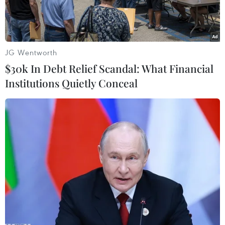
JG Wentworth
$30k In Debt Relief Scandal: What Financial
Institutions Quietly Conceal
Điều trị cho bệnh nhân ngộ độc do ăn trứng cóc. (Nguồn:
TTXVN)
Những năm gần đây, nhiều vụ ngộ độc do ăn
thịt cóc đã xảy ra tại một số địa phương, thậm
chí có một số trường hợp tử vong. Để phòng