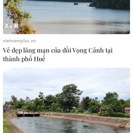
vietnamplus.vn
Vẻ đẹp lãng mạn của đồi Vọng Cảnh tại
thành phố Huế
TIN CÙNG CHUYÊN MỤC
Quy định chức năng, nhiệm vụ,
quyền hạn và cơ cấu tổ chức của Bộ Y
tế
08/08/2026 14:03