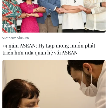
thực phẩm chế biến không rõ nguồn gốc
Quảng Ninh chấm dứt cơ sở giết mổ động vật
không đủ điều kiện trước 31/10
vietnamplus.vn
59 năm ASEAN: Hy Lạp mong muốn phát
triển hơn nữa quan hệ với ASEAN
TIN LIÊN QUAN