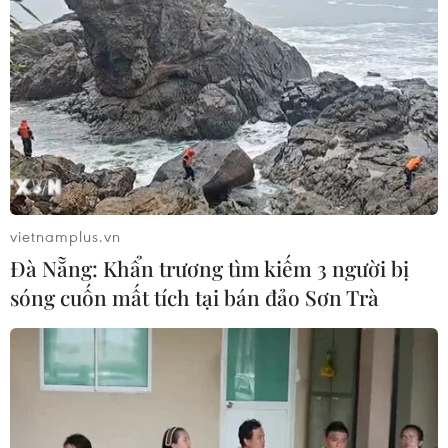
vietnamplus.vn
Đà Nẵng: Khẩn trương tìm kiếm 3 người bị
sóng cuốn mất tích tại bán đảo Sơn Trà