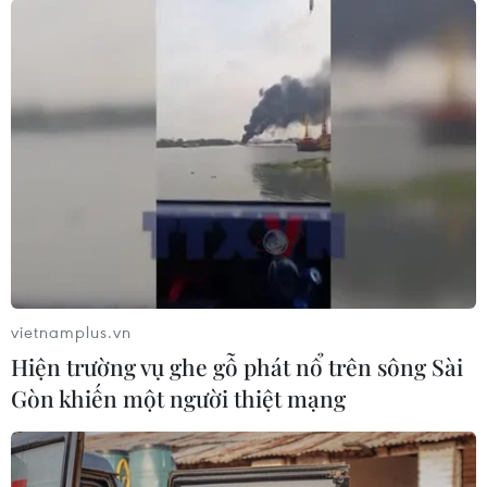
nhiều lần dưới vòi nước sạch), chỉ lấy thịt,
xương để chế biến thành thực phẩm), tuyệt đối
không ăn trứng, da, nội tạng của cóc.
Những việc cần làm khi có người bị ngộ độc cóc:
- Phát hiện dấu hiệu ngộ độc sớm (người bệnh
còn tỉnh táo): cần gây nôn chủ động; chuyển
bệnh nhân nhanh chóng đến cơ sở có điều kiện
hồi sức cấp cứu.
- Chống rối loạn tim mạch, hô hấp, thần kinh và
tiết niệu bằng dịch truyền, thuốc điều trị triệu
vietnamplus.vn
chứng, thở ôxy, thở máy, máy tạo nhịp, lợi tiểu,
Hiện trường vụ ghe gỗ phát nổ trên sông Sài
lọc thận...
Gòn khiến một người thiệt mạng
- Thải trừ chất độc: Rửa dạ dày, uống than hoạt,
thụt, tháo...