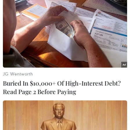
Hòa Bình trong tình trạng nôn, buồn nôn liên
tục sau khi ăn thịt cóc nướng.
JG Wentworth
Buried In $10,000+ Of High-Interest Debt?
Read Page 2 Before Paying
Độc tố nằm ở trứng, da, gan, chất nhầy của cóc.
Theo lời kể của người mẹ, sau khi bắt được con
cóc trong vườn nhà, vợ chồng chị làm thịt cho
hai con ăn. Khi thịt cóc, hai vợ chồng chị đã lột