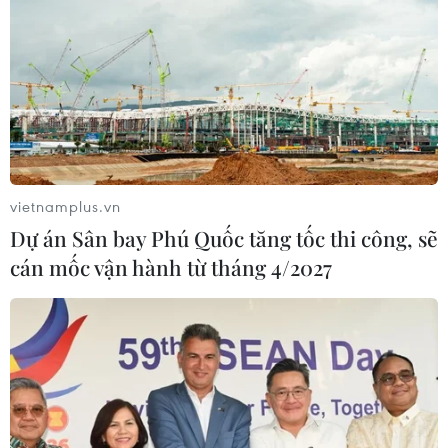
Theo dõi VietnamPlus
An toàn Thực phẩm
vietnamplus.vn
Dự án Sân bay Phú Quốc tăng tốc thi công, sẽ
Đồng Nai phát hiện 7 cơ sở nuôi lợn "vỗ béo" sử
cán mốc vận hành từ tháng 4/2027
dụng chất cấm
Thành phố Hồ Chí Minh siết kiểm soát chặt chẽ
thực phẩm tại các chợ đầu mối
Hà Nội kiểm soát chặt chẽ, minh bạch bữa ăn
bán trú trước thềm năm học mới
Đồng Nai: Phát hiện xe khách chở hơn 800kg