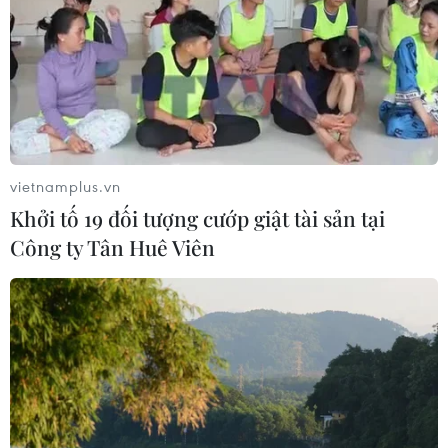
vietnamplus.vn
Khởi tố 19 đối tượng cướp giật tài sản tại
Công ty Tân Huê Viên