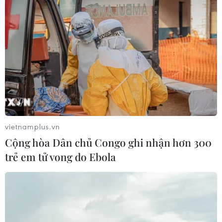
(Vietnam+)
vietnamplus.vn
Cộng hòa Dân chủ Congo ghi nhận hơn 300
trẻ em tử vong do Ebola
#Ăn thịt cóc
#Ngộ độc cóc
#Ngộ độc thực phẩm
#Nôn ói
#Trứng cóc
Gia Lai
Hòa Bình
Phú Thọ