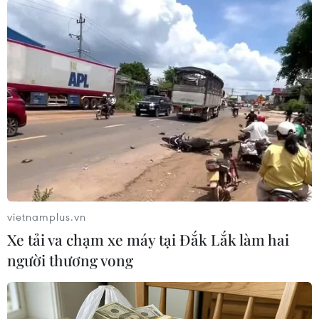
08/08/2026 15:21
05/08/2026 05:58
Lở đất tại Ethiopia khiến ít
Kế hoạch đồng tiền chung
nhất 14 người thiệt mạng
Tây Phi đối mặt thách thức
04/08/2026 10:53
03/08/2026 23:10
vietnamplus.vn
Xe tải va chạm xe máy tại Đắk Lắk làm hai
người thương vong
Nigeria: Hơn 100 người bị
Châu Phi tận dụng lợi thế
bắt cóc ở bang Zamfara
quang điện cho ngành xe