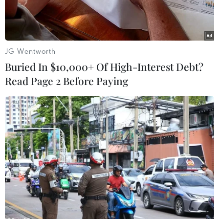
22 nạn nhân trong vụ tấn công đã được nhận
dạng, trong đó có 7 người Burkina Faso, 4 người
Canada, 3 người Ukraine, 2 người Thụy Sĩ và công
JG Wentworth
dân các Mỹ, Hà Lan, Libya và Bồ Đào Nha.
Buried In $10,000+ Of High-Interest Debt?
Read Page 2 Before Paying
Play
Video
Theo Bộ trưởng An ninh nội địa Burkina Faso
Simon Compaore, 22 nạn nhân trong vụ tấn