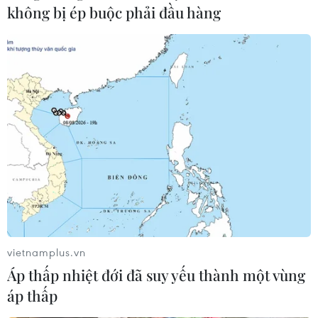
không bị ép buộc phải đầu hàng
Điện mừng kỷ niệm lần
Thảm sát ở Tây Bắc
thứ 74 Ngày Quốc khánh
Nigeria, ít nhất 24 người đã
Cộng hòa Arab Ai Cập
thiệt mạng
24/07/2026 00:00
23/07/2026 22:47
vietnamplus.vn
Áp thấp nhiệt đới đã suy yếu thành một vùng
Dịch tả bùng phát nghiêm
Dịch Ebola: Số ca tử vong ở
áp thấp
trọng tại Nigeria, hàng
châu Phi tăng lên hơn