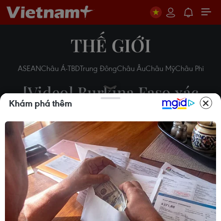
THẾ GIỚI
ASEAN
Châu Á-TBD
Trung Đông
Châu Âu
Châu Mỹ
Châu Phi
[Video] Burkina Faso xác
Khám phá thêm
định danh tính 22 nạn nhân
vụ khủng bố
19/01/2016 02:54
Theo dõi VietnamPlus