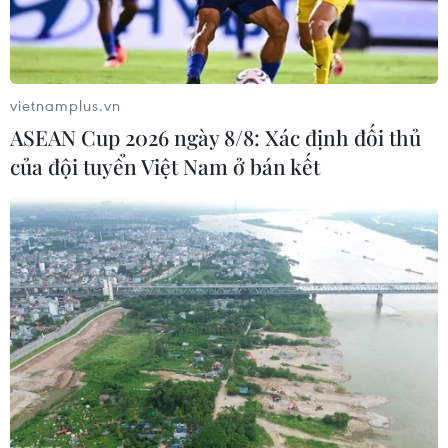
Burundi
29/07/2026 08:32
29/07/2026 08:24
vietnamplus.vn
ASEAN Cup 2026 ngày 8/8: Xác định đối thủ
của đội tuyển Việt Nam ở bán kết
Tăng cường quan hệ đoàn
Thảm sát tại Tây Bắc
kết, hợp tác song phương
Nigeria khiến ít nhất 30
Việt Nam-Burundi
người thiệt mạng
28/07/2026 14:17
27/07/2026 22:54