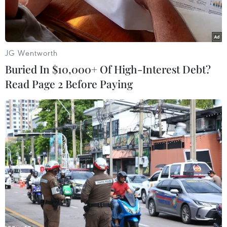
Người phát ngôn của Điện Kremlin, ông Dmitry
Peskov nhấn mạnh Mỹ muốn hủy hoại quan hệ
giữa hai nước, vốn đang trong thời điểm căng
JG Wentworth
thẳng nhất từ trước tới nay.
Buried In $10,000+ Of High-Interest Debt?
Read Page 2 Before Paying