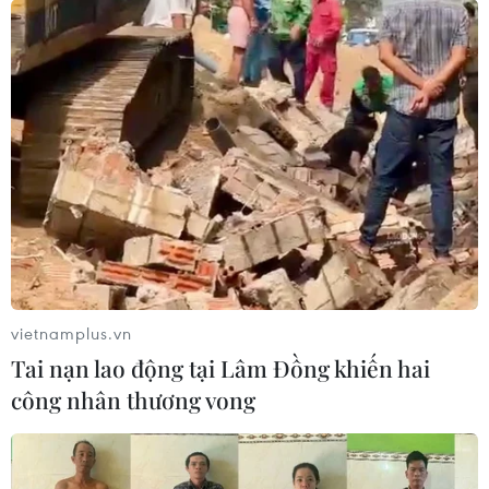
Nga và Ukraine tiếp tục tấn
Pháp ghi nhận tháng 7
công qua lại, thương vong
nóng nhất trong lịch sử
không ngừng gia tăng
04/08/2026 15:17
04/08/2026 15:54
vietnamplus.vn
Tai nạn lao động tại Lâm Đồng khiến hai
công nhân thương vong
Tây Ban Nha phát trực tiếp
Tàu chở hàng của Thổ Nhĩ
nhật thực toàn phần từ độ
Kỳ bị tấn công trên Biển