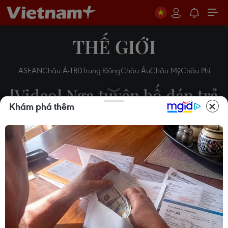
THẾ GIỚI
ASEAN
Châu Á-TBD
Trung Đông
Châu Âu
Châu Mỹ
Châu Phi
[Video] Nga tuyên bố đáp trả
Khám phá thêm
các biện pháp trừng phạt
của Mỹ
30/12/2016 08:04
Theo dõi VietnamPlus