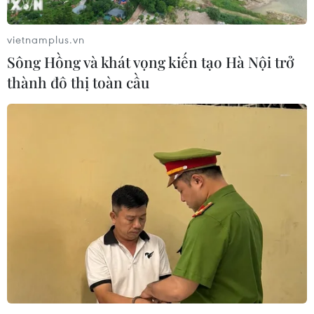
phòng không cho Ukraine
chuyên gia quân sự Nga với
Việt Nam
06/08/2026 12:24
vietnamplus.vn
06/08/2026 06:23
Sông Hồng và khát vọng kiến tạo Hà Nội trở
thành đô thị toàn cầu
Anh công bố kết quả điều
Ba Lan thảo luận việc
tra ban đầu vụ đâm dao ở
thành lập căn cứ quân sự
trung tâm London
thường trực với Mỹ
06/08/2026 06:00
06/08/2026 00:06