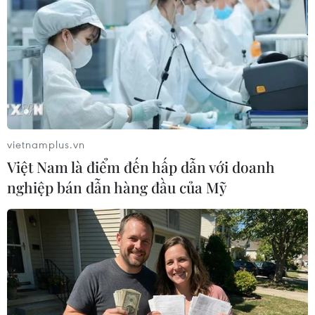
EU triển khai mạng vệ tinh
Liên hợp quốc kêu gọi
riêng, củng cố chủ quyền
chấm dứt tấn công dân
số
thường trong xung đột
Nga-Ukraine
08/08/2026 04:15
07/08/2026 04:29
vietnamplus.vn
Việt Nam là điểm đến hấp dẫn với doanh
nghiệp bán dẫn hàng đầu của Mỹ
Chính sách nhà ở của nước
Bỉ tìm ra hướng đi mới
Anh - Góc tham chiếu cho
trong điều trị ung thư gan
Việt Nam
di căn
07/08/2026 04:08
07/08/2026 04:05