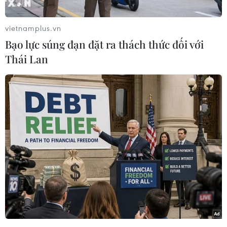
Người phát ngôn của Điện Kremlin, ông Dmitry Peskov. (Nguồn:
vietnamplus.vn
rferl.org)
Bạo lực súng đạn đặt ra thách thức đối với
Phát biểu với báo giới ngày 29/12, người phát
Thái Lan
ngôn của Điện Kremlin, ông Dmitry Peskov
nhấn mạnh Mỹ muốn hủy hoại quan hệ giữa hai
nước, vốn đang trong thời điểm căng thẳng
nhất từ trước tới nay.
Ông tuyên bố Moskva phản đối những cáo buộc
vô căn cứ của Mỹ nhằm vào nước này, đồng thời
khẳng định Nga sẽ có các phản ứng đáp trả
tương ứng phù hợp.
Trong khi đó, ông Leonid Slutsky, Chủ tịch Ủy
ban các vấn đề quốc tế Duma Quốc gia (tức Hạ