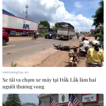
#An ninh
#Trừng phạt Nga
#Điện Kremlin
vietnamplus.vn
#Nga đáp trả Mỹ
#Cáo buộc vô căn cứ
Xe tải va chạm xe máy tại Đắk Lắk làm hai
#Dmitry Peskov
Mỹ
Nga
người thương vong