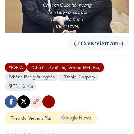
Chủ tịch Quốc hội Vương
Đình Huệ với các đại
biểu.(Ảnh: Doãn
Tấn/TTXVN)
(TTXVN/Vietnam+)
#EVFTA
#Chủ tịch Quốc hội Vương Đình Huệ
#chênh lệch giàu nghèo
#Daniel Caspary
TP. Hà Nội
Theo dõi VietnamPlus