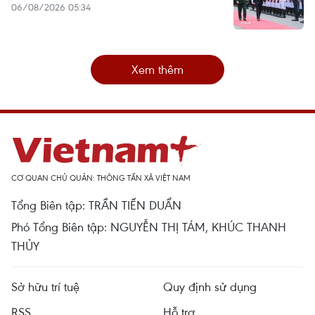
06/08/2026 05:34
Xem thêm
CƠ QUAN CHỦ QUẢN: THÔNG TẤN XÃ VIỆT NAM
Tổng Biên tập: TRẦN TIẾN DUẨN
Phó Tổng Biên tập: NGUYỄN THỊ TÁM, KHÚC THANH
THỦY
Sở hữu trí tuệ
Quy định sử dụng
RSS
Hỗ trợ