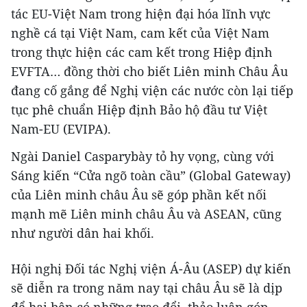
tác EU-Việt Nam trong hiện đại hóa lĩnh vực
nghề cá tại Việt Nam, cam kết của Việt Nam
trong thực hiện các cam kết trong Hiệp định
EVFTA… đồng thời cho biết Liên minh Châu Âu
đang cố gắng để Nghị viện các nước còn lại tiếp
tục phê chuẩn Hiệp định Bảo hộ đầu tư Việt
Nam-EU (EVIPA).
Ngài Daniel Casparybày tỏ hy vọng, cùng với
Sáng kiến “Cửa ngõ toàn cầu” (Global Gateway)
của Liên minh châu Âu sẽ góp phần kết nối
mạnh mẽ Liên minh châu Âu và ASEAN, cũng
như người dân hai khối.
Hội nghị Đối tác Nghị viện Á-Âu (ASEP) dự kiến
sẽ diễn ra trong năm nay tại châu Âu sẽ là dịp
để hai bên có những trao đổi, thảo luận góp