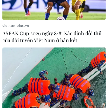
#Vietnam Airlines
#Hành khách
vietnamplus.vn
#Lợi nhuận Vietnam Airlines
#Đội tàu bay
ASEAN Cup 2026 ngày 8/8: Xác định đối thủ
#thị trường hàng không
TP. Hà Nội
của đội tuyển Việt Nam ở bán kết
Tp. Hồ Chí Minh
Theo dõi VietnamPlus