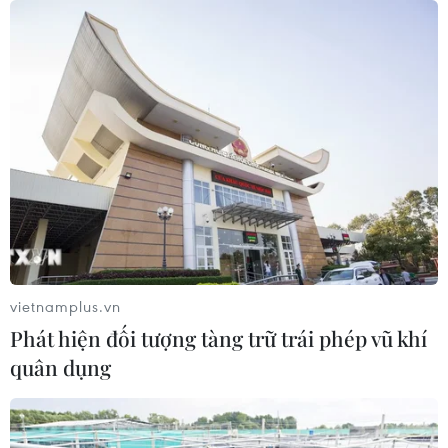
TIN CÙNG CHUYÊN MỤC
vietnamplus.vn
Bí thư Thành ủy Hà Nội thúc tiến độ
Phát hiện đối tượng tàng trữ trái phép vũ khí
hai dự án giao thông trọng điểm
Nam Thủ đô
quân dụng
08/08/2026 08:52