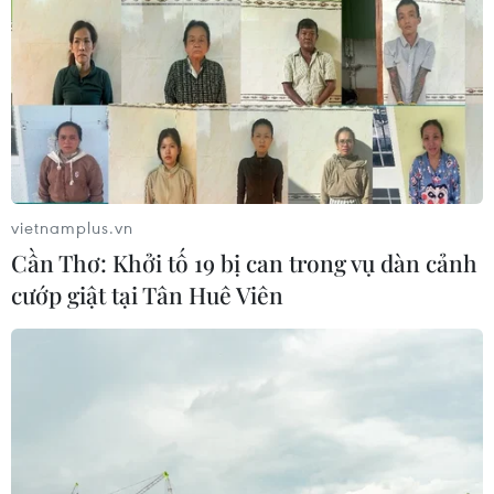
vietnamplus.vn
Cần Thơ: Khởi tố 19 bị can trong vụ dàn cảnh
Trải nghiệm hạng ghế tương
cướp giật tại Tân Huê Viên
đương Thương gia của Vietnam Airlines
14/07/2019 01:40
Từ ngày 1/7 vừa qua, Vietnam Airlines chính thức ra mắt
hạng Phổ thông Đặc biệt với tiêu chuẩn dịch vụ gần như
hạng Thương gia trên đường bay giữa Hà Nội và
Thành phố Hồ Chí Minh.