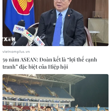
TP Hồ Chí Minh: Dự án mở rộng
đường Phạm Văn Bạch vẫn dang dở
sau 20 năm
06/08/2026 06:56
Xem thêm
vietnamplus.vn
59 năm ASEAN: Đoàn kết là “lợi thế cạnh
tranh” đặc biệt của Hiệp hội
CƠ QUAN CHỦ QUẢN: THÔNG TẤN XÃ VIỆT NAM
Tổng Biên tập: TRẦN TIẾN DUẨN
Phó Tổng Biên tập: NGUYỄN THỊ TÁM, KHÚC THANH