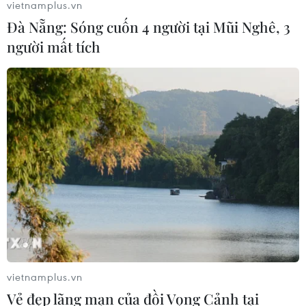
vietnamplus.vn
Đà Nẵng: Sóng cuốn 4 người tại Mũi Nghê, 3
người mất tích
vietnamplus.vn
Vẻ đẹp lãng mạn của đồi Vọng Cảnh tại