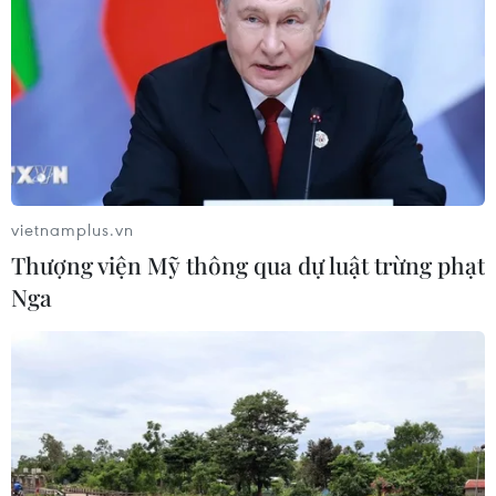
công, sẽ cán mốc vận hành từ tháng
4/2027
08/08/2026 04:30
Metro Nhổn-Ga Hà Nội đã “cõng”
hơn 14 triệu lượt khách sau 2 năm
khai thác
vietnamplus.vn
08/08/2026 02:13
Thượng viện Mỹ thông qua dự luật trừng phạt
Nga
Cảnh sát giao thông triển khai chiến
dịch nâng cao kỹ năng lái xe môtô, xe
gắn máy
07/08/2026 14:37
Tháng 12/2026 hoàn thành mở rộng