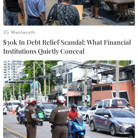
JG Wentworth
$30k In Debt Relief Scandal: What Financial
Institutions Quietly Conceal
Hệ số sử dụng ghế của Vietnam Airlines ở mức 80,3%. (Ảnh:
Vietnam Airlines cung cấp)
Tổng công ty hàng không Việt Nam (Vietnam
Airlines) đã đạt được lợi nhuận 'khủng' nhờ vào
việc tăng sản lượng vận chuyển khách, điều