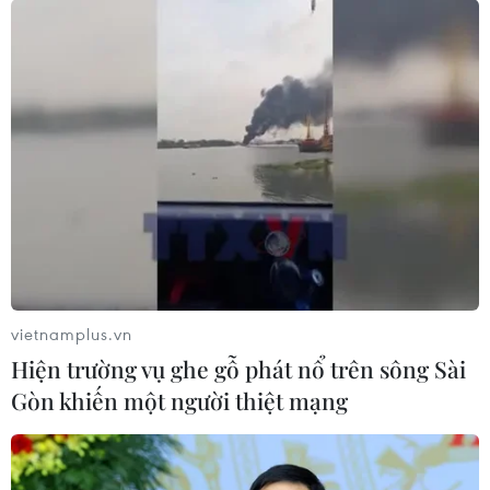
Hé lộ những hình ảnh đầu tiên về
Boeing 787-10 của Vietnam Airlines
09/07/2019 04:14
Dự kiến Vietnam Airlines sẽ nhận chiếc đầu tiên vào đầu
tháng 8/2019 và trở thành hãng thứ 4 tại châu Á, hãng
thứ 5 trên thế giới nhận tàu bay Boeing 787-10.
vietnamplus.vn
Hiện trường vụ ghe gỗ phát nổ trên sông Sài
Gòn khiến một người thiệt mạng