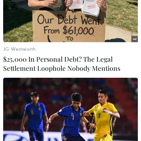
như Internet trên máy bay, thay thế các sản
phẩm không thân thiện với môi trường, tập
trung công tác đảm bảo khai thác an toàn tuyệt
đối, nâng cao chỉ số đúng giờ và tối ưu hóa sử
dụng nguồn lực…/.
JG Wentworth
(Vietnam+)
$25,000 In Personal Debt? The Legal
Settlement Loophole Nobody Mentions