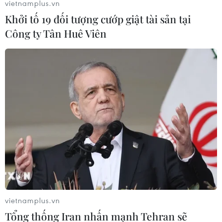
vietnamplus.vn
năm 2020, trở thành một trong những hãng hàng không
Khởi tố 19 đối tượng cướp giật tài sản tại
được ưa chuộng nhất tại khu vực châu Á-Thái Bình
Công ty Tân Huê Viên
Dương.
vietnamplus.vn
Tổng thống Iran nhấn mạnh Tehran sẽ
Tiếp viên hàng không Vietnam Airlines: