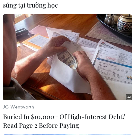
(Paris), vở múa này đã vấp phải một làn sóng
súng tại trường học
chỉ trích khá dữdội, tạo nên một "scandal" trong
giới nghệ thuật Phương Tây lúc bấy giờ vìđã đi
ngược lại với toàn bộ những khuôn mẫu về
nghệ thuật múa ballet trước đó.
Từkinh nghiệm trong hai vở ballet trước của
mình là
"L'oiseau de feu"
(Con chimlửa) và
"Petrouchka,"
Stravinsky đã tiếp tục đào sâu
khám phá và áp dụng vào vở
"Nghi lễ mùa Xuân."
Trong đêm biểu diễn đó có mặt hai nhà soạn
nhạc nổi tiếng làClaude Debussy và Maurice
JG Wentworth
Ravel, ngoài ra cũng có nhiều tri thức góp mặt.
Buried In $10,000+ Of High-Interest Debt?
Read Page 2 Before Paying
Tuyrằng những người này đã bị cuốn hút bởi