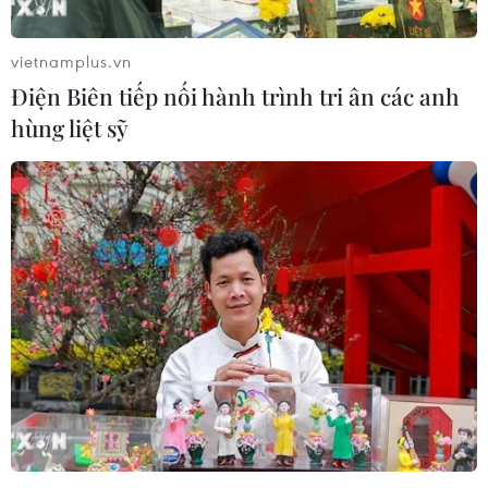
hàng đầu khu vực
06/08/2026 23:33
vietnamplus.vn
Điện Biên tiếp nối hành trình tri ân các anh
Buổi hòa nhạc kéo dài 639 năm vừa
hùng liệt sỹ
mới hoàn thành 4% hành trình
06/08/2026 11:54
Dự thảo Luật Kiến trúc: Bổ sung quy
định nhận diện bản sắc văn hóa dân
tộc
06/08/2026 11:29
Khởi động xét chọn Doanh nghiệp
đạt chuẩn văn hóa kinh doanh Việt