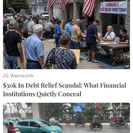
"Nghi lễ mùa Xuân"
là một địa chỉ chính xác cho
những ai đang muốn đi tìm khaisinh cho âm
nhạc đương đại, bản nhạc đã trở thành một tác
phẩm nền tảng của nềnâm nhạc hiện đại.
Có người đã nói rằng, không khó để hình dung
niềm kinh ngạctrong một thế giới mà nền mỹ
học văn minh hóa đang cạn kiệt và hấp hối./.
JG Wentworth
$30k In Debt Relief Scandal: What Financial
Hoàng Tuấn (Vietnam+)
Institutions Quietly Conceal