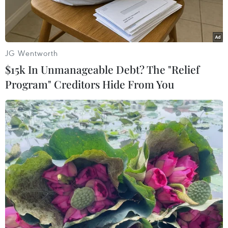
ballet
"Nghi lễ mùa Xuân"
của biên đạo múa
đương đại hàng đầu của Pháp hiện nay Jean-
Claude Gallotta sẽđược giới thiệu với công
chúng Việt Nam tại Thành phố Hồ Chí Minh
JG Wentworth
ngày 27/6 vàtại Hà Nội ngày 29/6.
$15k In Unmanageable Debt? The "Relief
Program" Creditors Hide From You
Theo Tổng lãnh sự quán Pháp tại Thành phố Hồ
Chí Minh, người sẽ mang
"Nghi lễmùa Xuân"
đến với khán giả Việt Nam lần này là biên đạo
múa Jean-ClaudeGallotta. Ông là giám đốc
Trung tâm vũ kịch quốc gia Grenoble (CCN) và
từ đầunhững năm 1980 đã được coi là một trong
những đại diện ưu tú nhất của nghệ thuậtmúa
đương đại Pháp.
Phong cách Gallotta ảnh hưởng từ những năm