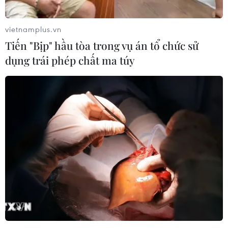
vietnamplus.vn
Tiến "Bịp" hầu tòa trong vụ án tổ chức sử
dụng trái phép chất ma túy
CƠ QUAN CHỦ QUẢN: THÔNG TẤN XÃ VIỆT NAM
Tổng Biên tập: TRẦN TIẾN DUẨN
Phó Tổng Biên tập: NGUYỄN THỊ TÁM, KHÚC THANH
THỦY
Sở hữu trí tuệ
Quy định sử dụng
RSS
Hỗ trợ
Ngôn ngữ
TTXVN
Dịch vụ tin
Quảng cáo
Liên hệ