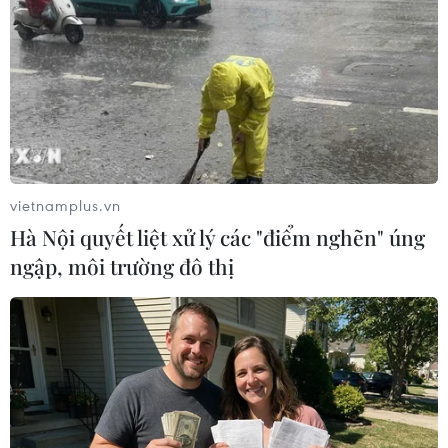
vietnamplus.vn
#Nghi lễ mùa Xuân
#Vở ballet
#Múa đương đại
Hà Nội quyết liệt xử lý các "điểm nghẽn" úng
#Jean-Claude Gallotta
Pháp
Việt Nam
ngập, môi trường đô thị
Theo dõi VietnamPlus