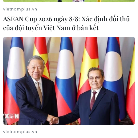
dùng trẻ và có giá bán khá hấp dẫn.
vietnamplus.vn
ASEAN Cup 2026 ngày 8/8: Xác định đối thủ
của đội tuyển Việt Nam ở bán kết
Nhà bán lẻ lý giải lí do Vsmart giành vị trí
top 3 thị phần điện thoại
vietnamplus.vn