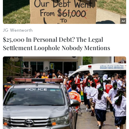
JG Wentworth
$25,000 In Personal Debt? The Legal
Settlement Loophole Nobody Mentions
Forbes gọi VinSmart là 'hiện tượng' của làng di động Việt. (Ảnh:
Vsmart)
Thị trường di động tại Việt Nam là một mảnh
đất rất màu mỡ với hãng điện thoại trong nước