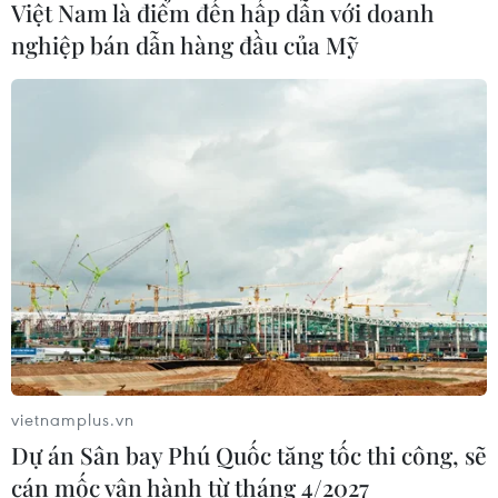
Việt Nam là điểm đến hấp dẫn với doanh
nghiệp bán dẫn hàng đầu của Mỹ
Hạ tầng AI - động lực tăng trưởng
mới của Đông Nam Á
07/08/2026 10:19
Quân khu 7 đẩy mạnh ứng dụng
khoa học-công nghệ trong tìm kiếm,
quy tập hài cốt liệt sỹ
07/08/2026 08:45
Những định hướng lớn
trong thực hiện Nghị quyết 57-
vietnamplus.vn
NQ/TW
Dự án Sân bay Phú Quốc tăng tốc thi công, sẽ
07/08/2026 08:18
cán mốc vận hành từ tháng 4/2027