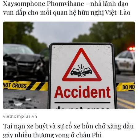
Xaysomphone Phomvihane - nhà lãnh đạo
10/04/2020 06:09
vun đắp cho mối quan hệ hữu nghị Việt-Lào
Việc Vsmart đã vươn lên vị trí thứ 3 thị phần smartphone
Việt đã khiến nhiều nhà bán lẻ điện thoại trong nước tỏ
ra bất ngờ.
vietnamplus.vn
Tai nạn xe buýt và sự cố xe bồn chở xăng dầu
gây nhiều thương vong ở châu Phi