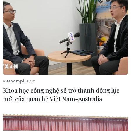
vietnamplus.vn
Khoa học công nghệ sẽ trở thành động lực
mới của quan hệ Việt Nam-Australia
#VinSmart
#Vsmart
#Điện thoại thương hiệu Việt
#Smartphone
#Forbes
#Hãng nghiên cứu GfK
#Thị trường di động Việt