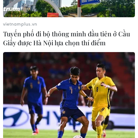
vietnamplus.vn
Tuyến phố đi bộ thông minh đầu tiên ở Cầu
Giấy được Hà Nội lựa chọn thí điểm
Vsmart Joy 3 chính thức ra mắt với giá
khởi điểm 2,3 triệu đồng
10/02/2020 08:20
VinSmart đã chính thức giới thiệu mẫu điện thoại thông
minh Vsmart Joy 3. Đây là mẫu máy hướng đến người