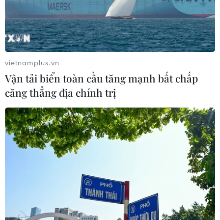
vietnamplus.vn
Vận tải biển toàn cầu tăng mạnh bất chấp
căng thẳng địa chính trị
Loạt smartphone được trông đợi nhất thị
trường Việt trong năm 2020
28/01/2020 00:20
Năm 2019 là cuộc chạy đua gay cấn của smartphone
với nhiếp ảnh di động và cấu hình. 2020 sẽ là năm
người dùng Việt kỳ vọng đón thêm các siêu phẩm như
Galaxy Fold 2, iPhone thế hệ mới, Surface Duo...