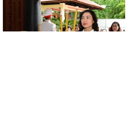
Phát hiện lỗ hổng bảo mật nghiêm
trọng trên loạt trình duyệt tích hợp
AI
06/08/2026 15:57
Thành lập Hội đồng cấp Nhà nước
xét tặng các giải thưởng khoa học và
công nghệ
vietnamplus.vn
06/08/2026 14:19
Thứ trưởng Phan Thị Thắng thăm, động viên
lực lượng tìm kiếm hài cốt liệt sĩ tại Công
Đến năm 2030, Việt Nam làm chủ ít
viê…
nhất 4 công nghệ chiến lược
06/08/2026 12:58