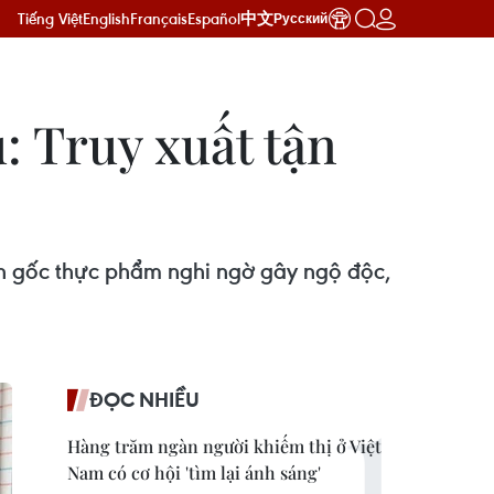
Tiếng Việt
English
Français
Español
中文
Русский
: Truy xuất tận
ồn gốc thực phẩm nghi ngờ gây ngộ độc,
ĐỌC NHIỀU
Hàng trăm ngàn người khiếm thị ở Việt
Nam có cơ hội 'tìm lại ánh sáng'