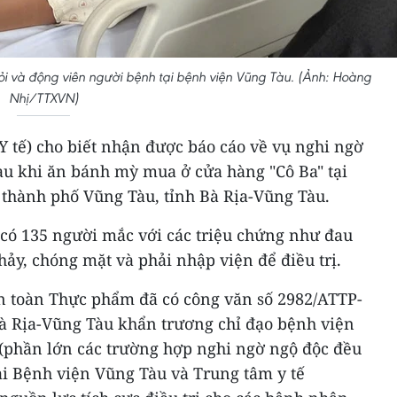
 và động viên người bệnh tại bệnh viện Vũng Tàu. (Ảnh: Hoàng
Nhị/TTXVN)
 tế) cho biết nhận được báo cáo về vụ nghi ngờ
au khi ăn bánh mỳ mua ở cửa hàng "Cô Ba" tại
 thành phố Vũng Tàu, tỉnh Bà Rịa-Vũng Tàu.
 có 135 người mắc với các triệu chứng như đau
hảy, chóng mặt và phải nhập viện để điều trị.
An toàn Thực phẩm đã có công văn số 2982/ATTP-
Bà Rịa-Vũng Tàu khẩn trương chỉ đạo bệnh viện
 (phần lớn các trường hợp nghi ngờ ngộ độc đều
tại Bệnh viện Vũng Tàu và Trung tâm y tế