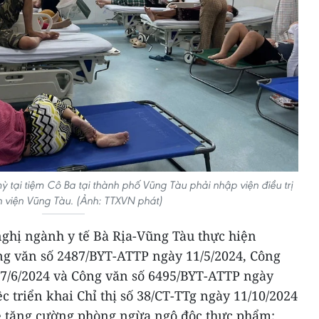
 tại tiệm Cô Ba tại thành phố Vũng Tàu phải nhập viện điều trị
h viện Vũng Tàu. (Ảnh: TTXVN phát)
ghị ngành y tế Bà Rịa-Vũng Tàu thực hiện
ng văn số 2487/BYT-ATTP ngày 11/5/2024, Công
7/6/2024 và Công văn số 6495/BYT-ATTP ngày
ệc triển khai Chỉ thị số 38/CT-TTg ngày 11/10/2024
ề tăng cường phòng ngừa ngộ độc thực phẩm;