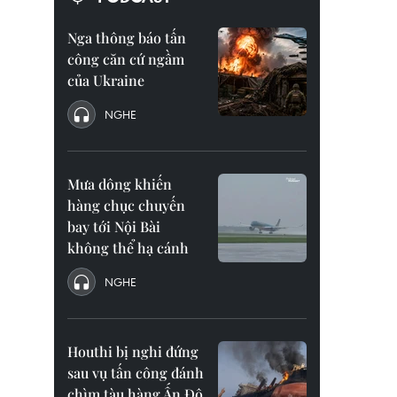
Nga thông báo tấn
công căn cứ ngầm
của Ukraine
NGHE
Mưa dông khiến
hàng chục chuyến
bay tới Nội Bài
không thể hạ cánh
NGHE
Houthi bị nghi đứng
sau vụ tấn công đánh
chìm tàu hàng Ấn Độ