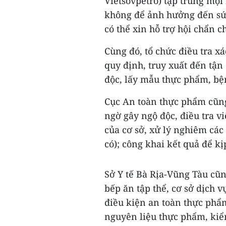
Vietsovpetro) tập trung mọi
không để ảnh hưởng đến sức
có thể xin hỗ trợ hội chẩn 
Cùng đó, tổ chức điều tra x
quy định, truy xuất đến tậ
độc, lấy mẫu thực phẩm, b
Cục An toàn thực phẩm cũng
ngờ gây ngộ độc, điều tra v
của cơ sở, xử lý nghiêm cá
có); công khai kết quả để k
Sở Y tế Bà Rịa-Vũng Tàu cũ
bếp ăn tập thể, cơ sở dịch 
điều kiện an toàn thực phẩ
nguyên liệu thực phẩm, kiể