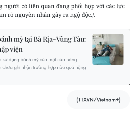
 người có liên quan đang phối hợp với các lực
àm rõ nguyên nhân gây ra ngộ độc./.
bánh mỳ tại Bà Rịa-Vũng Tàu:
hập viện
đã sử dụng bánh mỳ của một cửa hàng
iện chưa ghi nhận trường hợp nào quá nặng
(TTXVN/Vietnam+)