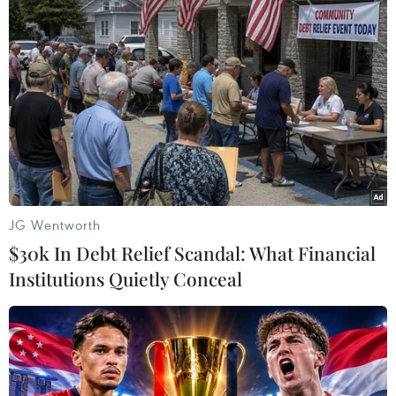
#Tổ chức Y tế thế giới
#Chủng virus gây bệnh đậu mùa khỉ
#Sử dụng chữ số La mã
#Dịch bệnh bùng phát
Theo dõi VietnamPlus
JG Wentworth
$30k In Debt Relief Scandal: What Financial
Institutions Quietly Conceal
TIN LIÊN QUAN