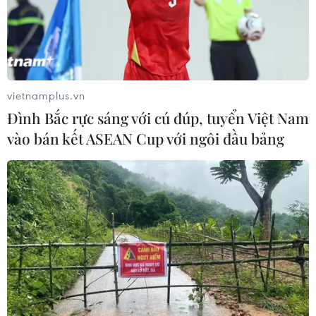
vietnamplus.vn
Đình Bắc rực sáng với cú đúp, tuyển Việt Nam
vào bán kết ASEAN Cup với ngôi đầu bảng