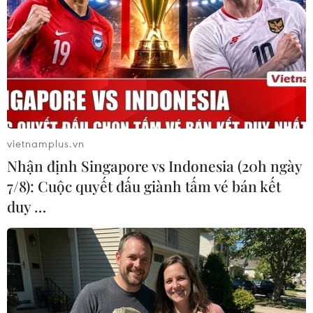
vietnamplus.vn
Nhận định Singapore vs Indonesia (20h ngày
Châu Âu cân nhắc tiêm tiết kiệm vaccine
7/8): Cuộc quyết đấu giành tấm vé bán kết
phòng bệnh đậu mùa khỉ
duy …
10/08/2022 09:22
Theo WHO, hiện nguồn cung vaccine Imvanex của công
ty công nghệ sinh học Bavarian Nordic(Đan Mạch) -
vaccine duy nhất được cấp phép sử dụng phòng bệnh
đậu mùa khỉ - đang khan hiếm.