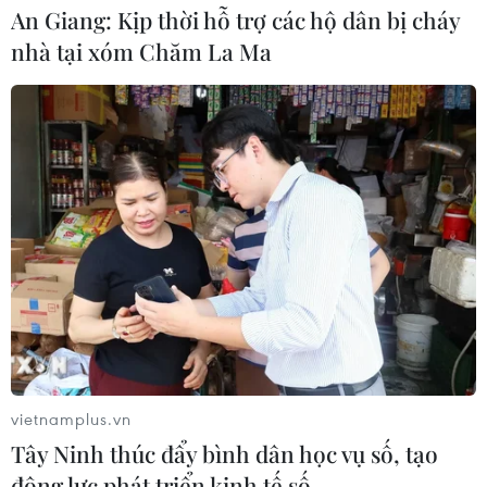
04/08/2026 14:10
An Giang: Kịp thời hỗ trợ các hộ dân bị cháy
nhà tại xóm Chăm La Ma
Mỹ ghi nhận ca tử vong đầu tiên
trong mùa dịch cyclosporiasis
04/08/2026 07:11
Phát hiện mới về quá trình lão hóa
của con người
02/08/2026 13:31
Sâm Ngọc Linh: Báu vật trong tay,
vietnamplus.vn
bao giờ "hóa rồng"?
Tây Ninh thúc đẩy bình dân học vụ số, tạo
02/08/2026 11:38
động lực phát triển kinh tế số