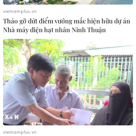
06/08/2026 22:30
vietnamplus.vn
Tháo gỡ dứt điểm vướng mắc hiện hữu dự án
Nhà máy điện hạt nhân Ninh Thuận
Italy và Hy Lạp trở thành điểm nóng
của virus Tây sông Nile
06/08/2026 13:24
WHO ghi nhận tín hiệu tích cực từ
thử nghiệm điều trị Ebola tại Congo
04/08/2026 22:42
Báo động xu hướng gia tăng người
trẻ mắc ung thư
vietnamplus.vn