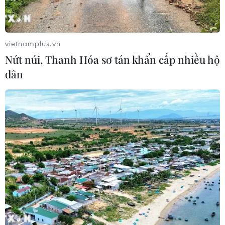
vietnamplus.vn
Nứt núi, Thanh Hóa sơ tán khẩn cấp nhiều hộ
dân
TIN CÙNG CHUYÊN MỤC
Ớt nhập khẩu từ Mexico khiến hàng
trăm người tiêu dùng Mỹ nhiễm
khuẩn Salmonella
07/08/2026 00:43
Nước thải từ máy bay có thể giúp
phát hiện sớm nguy cơ đại dịch