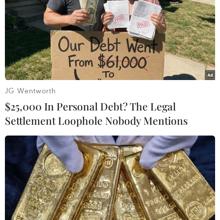
JG Wentworth
$25,000 In Personal Debt? The Legal
Settlement Loophole Nobody Mentions
Bộ Y tế Bỉ ghi nhận ca mắc đậu mùa khỉ
đầu tiên ở phụ nữ
10/08/2022 11:44
Bộ trưởng Y tế liên bang Bỉ Frank Vandenbroucke cho