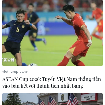
chức trách đang chạy đua để ngăn chặn bệnh
đậu mùa khỉ trước khi căn bệnh này bùng phát
thành đại dịch./.
(TTXVN/Vietnam+)
vietnamplus.vn
ASEAN Cup 2026: Tuyển Việt Nam thẳng tiến
vào bán kết với thành tích nhất bảng