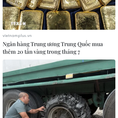
biết nước này đã ghi nhận ca mắc bệnh đậu mùa khỉ
đầu tiên ở phụ nữ, còn trước đó hầu hết bệnh nhân là
nam giới trong độ tuổi từ 16-71.
vietnamplus.vn
Ngân hàng Trung ương Trung Quốc mua
thêm 20 tấn vàng trong tháng 7