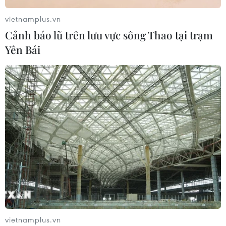
17/07/2026 22:30
vietnamplus.vn
Cảnh báo lũ trên lưu vực sông Thao tại trạm
Đà Nẵng tổ chức Lễ hội Sâm Ngọc
Yên Bái
Linh 2026: Cam kết 100% sâm thật
17/07/2026 06:09
Tìm ra cơ chế gây bệnh ung thư
xương hiếm gặp
17/07/2026 01:05
Tìm lời giải cho xu hướng gia tăng
ung thư phổi ở người trẻ không hút
thuốc
vietnamplus.vn