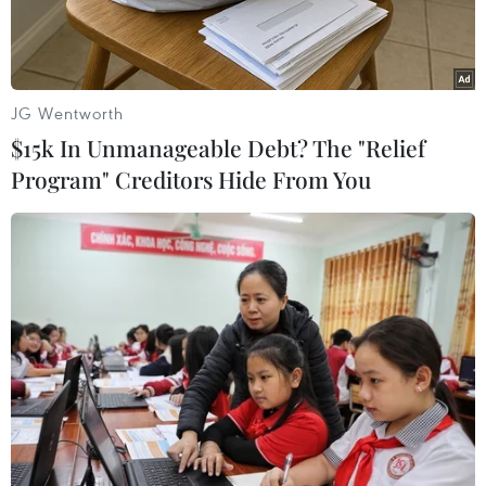
JG Wentworth
$15k In Unmanageable Debt? The "Relief
Program" Creditors Hide From You
Các mẫu bệnh phẩm của bệnh nhân mắc đậu mùa khỉ. (Ảnh:
REUTERS/TTXVN)
Tổ chức Y tế thế giới (WHO) đã đặt lại tên các
chủng virus gây bệnh đậu mùa khỉ đang lưu
hành hiện nay, theo đó sử dụng chữ số La mã
thay vì khu vực địa lý.