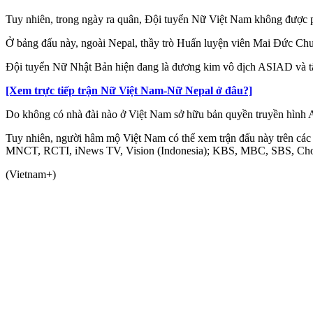
Tuy nhiên, trong ngày ra quân, Đội tuyển Nữ Việt Nam không được ph
Ở bảng đấu này, ngoài Nepal, thầy trò Huấn luyện viên Mai Đức Chun
Đội tuyển Nữ Nhật Bản hiện đang là đương kim vô địch ASIAD và tất
[Xem trực tiếp trận Nữ Việt Nam-Nữ Nepal ở đâu?]
Do không có nhà đài nào ở Việt Nam sở hữu bản quyền truyền hình 
Tuy nhiên, người hâm mộ Việt Nam có thể xem trận đấu này trên cá
MNCT, RCTI, iNews TV, Vision (Indonesia); KBS, MBC, SBS, Chosu
(Vietnam+)