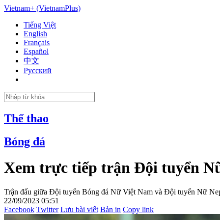
Vietnam+ (VietnamPlus)
Tiếng Việt
English
Français
Español
中文
Русский
Thể thao
Bóng đá
Xem trực tiếp trận Đội tuyển N
Trận đấu giữa Đội tuyển Bóng đá Nữ Việt Nam và Đội tuyển Nữ Nepa
22/09/2023 05:51
Facebook
Twitter
Lưu bài viết
Bản in
Copy link