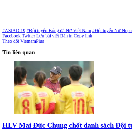
#ASIAD 19
#Đội tuyển Bóng đá Nữ Việt Nam
#Đội tuyển Nữ Nepa
Facebook
Twitter
Lưu bài viết
Bản in
Copy link
Theo dõi VietnamPlus
Tin liên quan
HLV Mai Đức Chung chốt danh sách Đội t