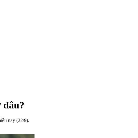
ở đâu?
ều nay (22/9).