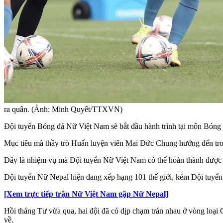
ra quân. (Ảnh: Minh Quyết/TTXVN)
Đội tuyển Bóng đá Nữ Việt Nam sẽ bắt đầu hành trình tại môn Bóng
Mục tiêu mà thầy trò Huấn luyện viên Mai Đức Chung hướng đến tron
Đây là nhiệm vụ mà Đội tuyển Nữ Việt Nam có thể hoàn thành được kh
Đội tuyển Nữ Nepal hiện đang xếp hạng 101 thế giới, kém Đội tuyể
[Xem trực tiếp trận Nữ Việt Nam gặp Nữ Nepal]
Hồi tháng Tư vừa qua, hai đội đã có dịp chạm trán nhau ở vòng loại Ol
về.