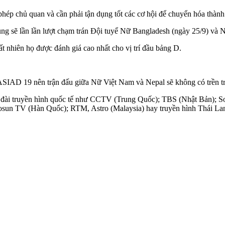
ép chủ quan và cần phải tận dụng tốt các cơ hội để chuyển hóa thành
g sẽ lần lần lượt chạm trán Đội tuyể Nữ Bangladesh (ngày 25/9) và N
 nhiên họ được đánh giá cao nhất cho vị trí đầu bảng D.
ASIAD 19 nên trận đấu giữa Nữ Việt Nam và Nepal sẽ không có trền t
c đài truyền hình quốc tế như CCTV (Trung Quốc); TBS (Nhật Bản); 
n TV (Hàn Quốc); RTM, Astro (Malaysia) hay truyền hình Thái Lan