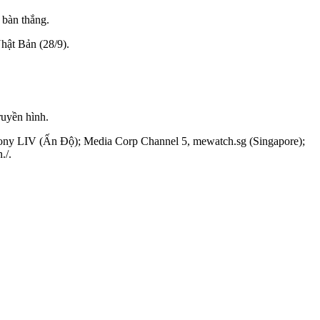
 bàn thắng.
hật Bản (28/9).
ruyền hình.
Sony LIV (Ấn Độ); Media Corp Channel 5, mewatch.sg (Singapore);
./.