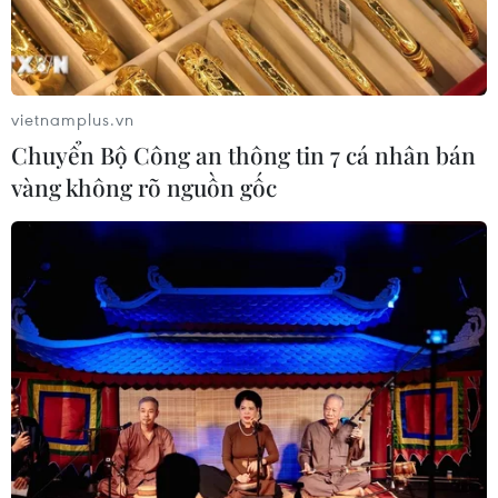
Chủ tịch Liên đoàn Bóng đá thế giới
chịu sức ép chưa từng có
06/08/2026 04:12
vietnamplus.vn
Chuyển Bộ Công an thông tin 7 cá nhân bán
Futsal Việt Nam bất bại sau trận hòa
vàng không rõ nguồn gốc
khó tin trước chủ nhà Thái Lan
06/08/2026 02:38
Toàn cảnh ASEAN Cup: Thái
Lan "thắng như chẻ tre", thách thức
tuyển Việt Nam
05/08/2026 07:15
Nhận định Philippines vs