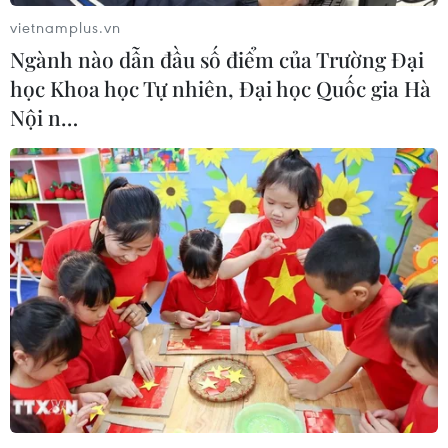
vietnamplus.vn
Ngành nào dẫn đầu số điểm của Trường Đại
học Khoa học Tự nhiên, Đại học Quốc gia Hà
Nội n…
Lịch thi đấu của Đội tuyển Olympic Việt
Nam tại ASIAD 19
18/09/2023 02:51
Theo lịch thi đấu, Đội tuyển Olympic Việt Nam dưới sự
dẫn dắt của HLV Hoàng Anh Tuấn sẽ lần lượt chạm trán
Mông Cổ, Iran và Saudi Arabia tại bảng B môn Bóng đá