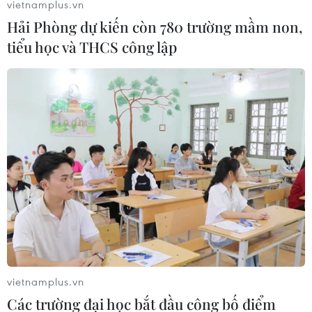
vietnamplus.vn
Nam ASIAD 19.
Hải Phòng dự kiến còn 780 trường mầm non,
tiểu học và THCS công lập
HLV Mai Đức Chung chốt danh sách Đội
vietnamplus.vn
tuyển Nữ Việt Nam dự ASIAD 19
Các trường đại học bắt đầu công bố điểm