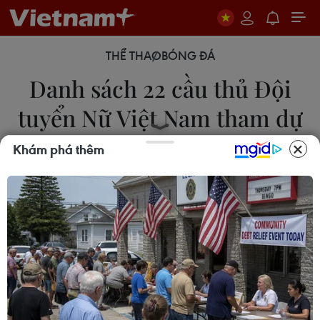
THỂ THAO
BÓNG ĐÁ
Danh sách 22 cầu thủ Đội
tuyển Nữ Việt Nam tham dự
ASIAD 19
Khám phá thêm
18/09/2023 13:49
Huấn luyện viên Mai Đức Chung đã quyết định
gạch tên tiền đạo Vũ Thị Hoa và hậu vệ Nguyễn
Thị Thùy Linh khi công bố danh sách 22 cầu thủ
Đội tuyển Nữ Việt Nam dự ASIAD 19.