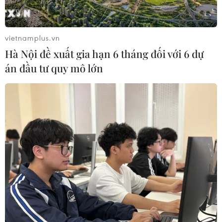
vietnamplus.vn
Hà Nội đề xuất gia hạn 6 tháng đối với 6 dự
án đầu tư quy mô lớn
Đại hội Thể thao châu Á 2023: Nét đặc sắc
“xanh hóa” tại đại hội
17/09/2023 04:54
Tại lễ khai mạc ASIAD 2023 vào tối 23/9, hình ảnh
những người cầm đuốc kỹ thuật số thắp lửa sẽ được
hiện thực hóa, kết hợp giữa ngọn đuốc kỹ thuật số và
ngọn đuốc thật.