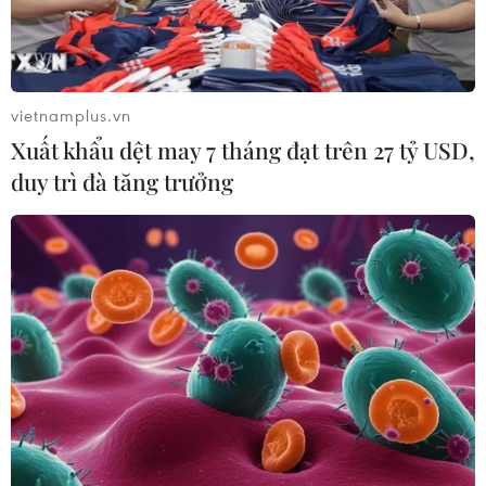
vietnamplus.vn
Xuất khẩu dệt may 7 tháng đạt trên 27 tỷ USD,
duy trì đà tăng trưởng