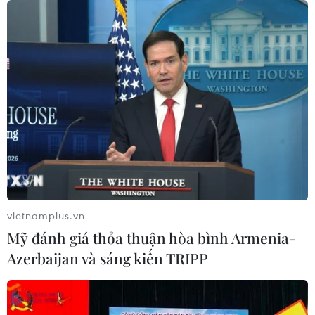
08/08/2026 00:13
ASEAN Cup 2026: Truyền thông
châu Á ca ngợi chiến thắng của tuyển
Việt Nam
07/08/2026 22:58
HLV Kim Sang-sik: 'Tôi mong Đình
Bắc vươn xa hơn tầm Đông Nam Á'
07/08/2026 16:54
vietnamplus.vn
Mỹ đánh giá thỏa thuận hòa bình Armenia-
ASEAN Cup 2026: Tuyển Việt Nam
Azerbaijan và sáng kiến TRIPP
thẳng tiến vào bán kết với thành tích
nhất bảng
07/08/2026 15:58