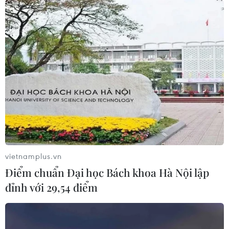
Thể thao Việt Nam sẵn sàng hướng tới
ASIAD 19 với quyết tâm cao nhất
18/09/2023 09:46
Chỉ tiêu đặt ra của Đoàn Thể thao Việt Nam là giành
được từ 2-5 huy chương Vàng bởi ở đấu trường ASIAD
19, thể thao Việt Nam phải thi đấu với những đối thủ ở
trình độ rất cao.
vietnamplus.vn
Điểm chuẩn Đại học Bách khoa Hà Nội lập
đỉnh với 29,54 điểm