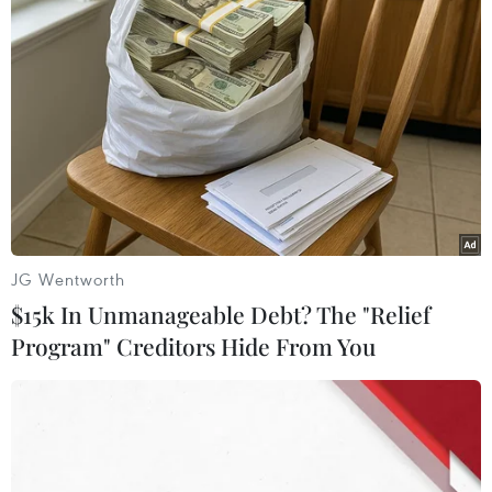
(TTXVN/Vietnam+)
JG Wentworth
$15k In Unmanageable Debt? The "Relief
Program" Creditors Hide From You
#ASIAD 19
#Đội tuyển Nữ Việt Nam
#Mai Đức Chung
#Chốt danh sách Đội tuyển Nữ Việt Nam
Trung Quốc