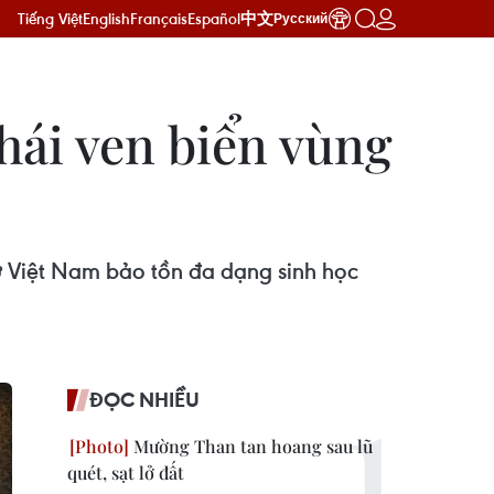
Tiếng Việt
English
Français
Español
中文
Русский
thái ven biển vùng
ợ Việt Nam bảo tồn đa dạng sinh học
ĐỌC NHIỀU
Mường Than tan hoang sau lũ
quét, sạt lở đất