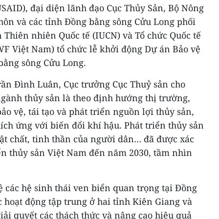
USAID), đại diện lãnh đạo Cục Thủy Sản, Bộ Nông
thôn và các tỉnh Đồng bằng sông Cửu Long phối
 Thiên nhiên Quốc tế (IUCN) và Tổ chức Quốc tế
F Việt Nam) tổ chức lễ khởi động Dự án Bảo vệ
 bằng sông Cửu Long.
Trần Đình Luân, Cục trưởng Cục Thuỷ sản cho
ngành thủy sản là theo định hướng thị trường,
ảo vệ, tái tạo và phát triển nguồn lợi thủy sản,
ích ứng với biến đổi khí hậu. Phát triển thủy sản
ật chất, tinh thần của người dân… đã được xác
riển thủy sản Việt Nam đến năm 2030, tầm nhìn
ệ các hệ sinh thái ven biển quan trọng tại Đồng
 hoạt động tập trung ở hai tỉnh Kiên Giang và
ải quyết các thách thức và nâng cao hiệu quả