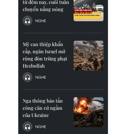
từ đêm nay, cuối tuần
chuyển nắng nóng
NGHE
Mỹ can thiệp khẩn
cấp, ngăn Israel mở
rộng đòn trừng phạt
Hezbollah
NGHE
Nga thông báo tấn
công căn cứ ngầm
của Ukraine
NGHE