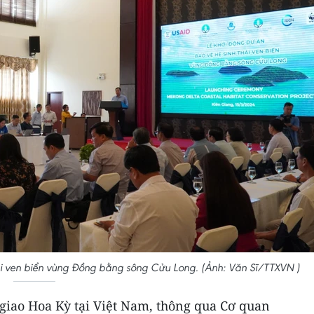
hái ven biển vùng Đồng bằng sông Cửu Long. (Ảnh: Văn Sĩ/TTXVN )
 giao Hoa Kỳ tại Việt Nam, thông qua Cơ quan