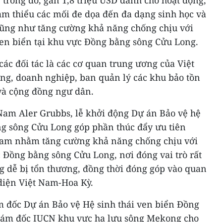
; trong đó, gần 1,8 triệu USD dành cho hoạt động,
iảm thiểu các mối đe dọa đến đa dạng sinh học và
cũng như tăng cường khả năng chống chịu với
ven biển tại khu vực Đồng bằng sông Cửu Long.
ác đối tác là các cơ quan trung ương của Việt
g, doanh nghiệp, ban quản lý các khu bảo tồn
 và cộng đồng ngư dân.
am Aler Grubbs, lễ khởi động Dự án Bảo vệ hệ
ng sông Cửu Long góp phần thúc đẩy ưu tiên
Nam nhằm tăng cường khả năng chống chịu với
c Đồng bằng sông Cửu Long, nơi đóng vai trò rất
 dễ bị tổn thương, đồng thời đóng góp vào quan
 diện Việt Nam-Hoa Kỳ.
 đốc Dự án Bảo vệ Hệ sinh thái ven biển Đồng
iám đốc IUCN khu vực hạ lưu sông Mekong cho