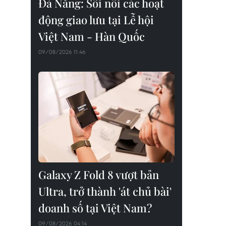
Đà Nẵng: Sôi nổi các hoạt
động giao lưu tại Lễ hội
Việt Nam - Hàn Quốc
09/08/2026 11:46
Galaxy Z Fold 8 vượt bản
Ultra, trở thành 'át chủ bài'
doanh số tại Việt Nam?
09/08/2026 04:14