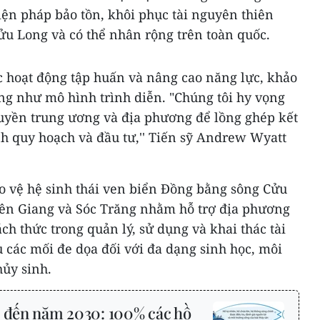
biện pháp bảo tồn, khôi phục tài nguyên thiên
ửu Long và có thể nhân rộng trên toàn quốc.
c hoạt động tập huấn và nâng cao năng lực, khảo
ũng như mô hình trình diễn. "Chúng tôi hy vọng
quyền trung ương và địa phương để lồng ghép kết
h quy hoạch và đầu tư,'' Tiến sỹ Andrew Wyatt
o vệ hệ sinh thái ven biển Đồng bằng sông Cửu
Kiên Giang và Sóc Trăng nhằm hỗ trợ địa phương
ách thức trong quản lý, sử dụng và khai thác tài
 các mối đe dọa đối với đa dạng sinh học, môi
hủy sinh.
 đến năm 2030: 100% các hồ