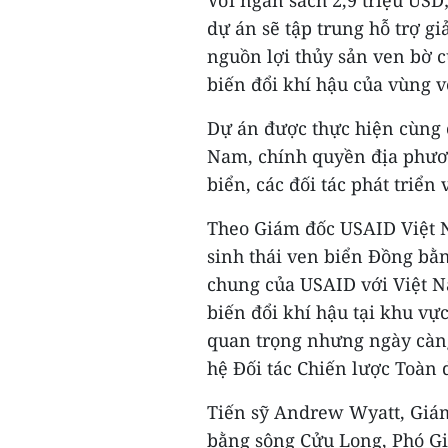
Với ngân sách 2,9 triệu USD
dự án sẽ tập trung hỗ trợ g
nguồn lợi thủy sản ven bờ 
biến đổi khí hậu của vùng 
Dự án được thực hiện cùng c
Nam, chính quyền địa phươn
biển, các đối tác phát triển
Theo Giám đốc USAID Việt N
sinh thái ven biển Đồng bằ
chung của USAID với Việt 
biến đổi khí hậu tại khu vự
quan trọng nhưng ngày càng
hệ Đối tác Chiến lược Toàn
Tiến sỹ Andrew Wyatt, Giám
bằng sông Cửu Long, Phó G