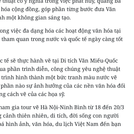
thuật có ý nghĩa trong việc phát huy, quảng bá
ăn hóa cộng đồng, góp phần từng bước đưa Văn
h một không gian sáng tạo.
rong việc đa dạng hóa các hoạt động văn hóa tại
 tham quan trong nước và quốc tế ngày càng tốt
c tế sẽ thực hành vẽ tại Di tích Văn Miếu-Quốc
ua phần trình diễn, công chúng yêu nghệ thuật
uá trình hình thành một bức tranh màu nước vẽ
 phần nào sự ảnh hưởng của các nền văn hóa đối
ng cách vẽ của các họa sỹ.
tham gia tour vẽ Hà Nội-Ninh Bình từ 18 đến 20/3
g cảnh thiên nhiên, di tích, đời sống con người
á hình ảnh, văn hóa, du lịch Việt Nam đến bạn