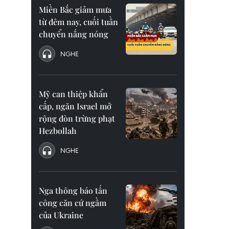
Miền Bắc giảm mưa
từ đêm nay, cuối tuần
chuyển nắng nóng
NGHE
Mỹ can thiệp khẩn
cấp, ngăn Israel mở
rộng đòn trừng phạt
Hezbollah
NGHE
Nga thông báo tấn
công căn cứ ngầm
của Ukraine