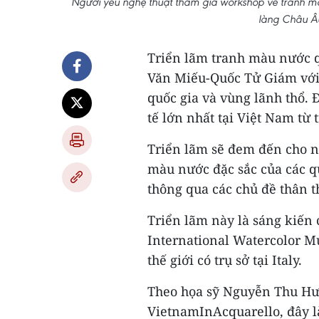
Người yêu nghệ thuật tham gia workshop vẽ tranh mà
làng Châu Â
Triển lãm tranh màu nước 
Văn Miếu-Quốc Tử Giám với 
quốc gia và vùng lãnh thổ.
tế lớn nhất tại Việt Nam từ t
Triển lãm sẽ đem đến cho n
màu nước đặc sắc của các qu
thông qua các chủ đề thân t
Triển lãm này là sáng kiến
International Watercolor M
thế giới có trụ sở tại Italy.
Theo họa sỹ Nguyễn Thu H
VietnamInAcquarello, đây là