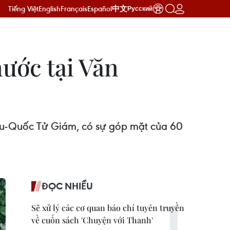
Tiếng Việt
English
Français
Español
中文
Русский
ước tại Văn
Miếu-Quốc Tử Giám, có sự góp mặt của 60
ĐỌC NHIỀU
Sẽ xử lý các cơ quan báo chí tuyên truyền
về cuốn sách 'Chuyện với Thanh'