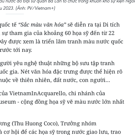
u nước do Đại sứ quán Ba Lan tổ chức trong khuôn khổ sự kiện Ngôi
u 2023. (Ảnh: PV/Vietnam+)
quốc tế
“Sắc màu văn hóa”
sẽ diễn ra tại Di tích
sự tham gia của khoảng 60 họa sỹ đến từ 22
 Đây được xem là triển lãm tranh màu nước quốc
rước tới nay.
gười yêu nghệ thuật những bộ sưu tập tranh
ốc gia. Nét văn hóa đặc trưng được thể hiện rõ
huộc về thiên nhiên, đất nước, con người…
 của VietnamInAcquarello, chi nhánh của
useum - cộng đồng họa sỹ vẽ màu nước lớn nhất
ương (Thu Huong Coco), Trưởng nhóm
 cơ hội để các họa sỹ trong nước giao lưu, trao