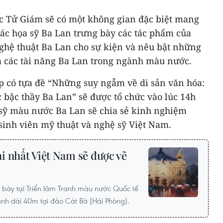
c Tử Giám sẽ có một không gian đặc biệt mang
các họa sỹ Ba Lan trưng bày các tác phẩm của
hệ thuật Ba Lan cho sự kiện và nêu bật những
 các tài năng Ba Lan trong ngành màu nước.
p có tựa đề “Những suy ngẫm về di sản văn hóa:
bậc thầy Ba Lan” sẽ được tổ chức vào lúc 14h
a sỹ màu nước Ba Lan sẽ chia sẻ kinh nghiệm
sinh viên mỹ thuật và nghệ sỹ Việt Nam.
i nhất Việt Nam sẽ được vẽ
 bày tại Triển lãm Tranh màu nước Quốc tế
anh dài 40m tại đảo Cát Bà (Hải Phòng).