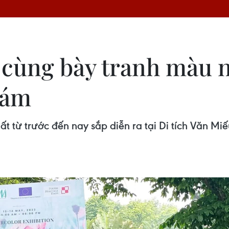
 cùng bày tranh màu n
iám
ất từ trước đến nay sắp diễn ra tại Di tích Văn 