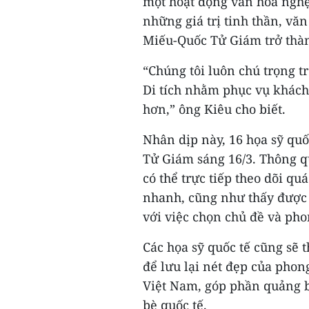
một hoạt động văn hóa nghệ 
những giá trị tinh thần, v
Miếu-Quốc Tử Giám trở thàn
“Chúng tôi luôn chú trọng t
Di tích nhằm phục vụ khách
hơn,” ông Kiêu cho biết.
Nhân dịp này, 16 họa sỹ quố
Tử Giám sáng 16/3. Thông q
có thể trực tiếp theo dõi q
nhanh, cũng như thấy được
với việc chọn chủ đề và pho
Các họa sỹ quốc tế cũng sẽ 
để lưu lại nét đẹp của phon
Việt Nam, góp phần quảng b
bè quốc tế.