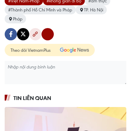
#Việt Nam-Pháp
#không gian đi bộ
#ẩm thực
#Thành phố Hồ Chí Minh và Pháp
TP. Hà Nội
Pháp
Theo dõi VietnamPlus
TIN LIÊN QUAN